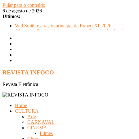
Pular para o conteúdo
6 de agosto de 2026
Últimos:
Will Smith é atração principal da Expert XP 2026
Alexandre David celebra sucesso em Coração Acelerado e
anuncia retorno ao teatro com Pequenos Trabalhos para
Velhos Palhaços
FLIP e Festival da Cachaça movimentam Paraty durante o
inverno e reforçam a cidade como destino de cultura e
tradição
Otaviano Costa se encontra com Will Smith em momento de
descontração
REVISTA INFOCO
Oficinas gratuitas no Museu Nacional apresentam o processo
criativo do artista Vik Muniz
Revista Eletrônica
Home
CULTURA
Arte
CARNAVAL
CINEMA
Filmes
Circo