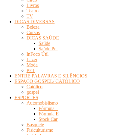
Livros
Teatro
TV
DICAS DIVERSAS
Beleza
Cursos
DICAS SAÚDE
Saúde
Saúde Pet
InFoco Útil
Lazer
Moda
PET
ENTRE PALAVRAS E SILÊNCIOS
ESPAÇO GOSPEL/ CATÓLICO
Católico
gospel
ESPORTES
Automobislismo
Fórmula 1
Fórmula E
Stock Car
Basquete
Fisiculturismo