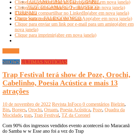
LUCIANO CAMARGO – GOSPEL
Clique para compartilhar no Facebook(abre em nova janela)
ZEZÉ DI CAMARGO – RÚSTICO
Clique para compartilhar no Twitter(abre em nova janela)
TURISMO
Clique para compartilhar no LinkedIn(abre em nova janela)
Quem Somos- FALE CONOSCO
Clique para compartilhar no WhatsApp(abre em nova janela)
Clique para enviar um link por e-mail para um amigo(abre em
nova janela)
Clique para imprimir(abre em nova janela)
Ler mais
SHOWS
ÚLTIMAS NOTÍCIAS
Trap Festival terá show de Poze, Orochi,
Cabelinho, Poesia Acústica e mais 13
atrações
10 de novembro de 2022
Revista InFoco
0 comentários
Bielzin
,
Bin
,
Borges
,
Orochi
,
Oruam
,
Poesia Acústica
,
Poze
,
Quadra da
Mocidade
,
trap
,
Trap Festival
,
TZ da Coronel
Com 90% dos ingressos vendidos evento acontecerá no Maracanã
do Samba w w Esse ano foi a vez do Trap