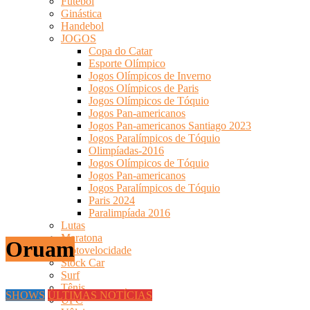
Futebol
Ginástica
Handebol
JOGOS
Copa do Catar
Esporte Olímpico
Jogos Olímpicos de Inverno
Jogos Olímpicos de Paris
Jogos Olímpicos de Tóquio
Jogos Pan-americanos
Jogos Pan-americanos Santiago 2023
Jogos Paralímpicos de Tóquio
Olimpíadas-2016
Jogos Olímpicos de Tóquio
Jogos Pan-americanos
Jogos Paralímpicos de Tóquio
Paris 2024
Paralimpíada 2016
Lutas
Maratona
Oruam
Motovelocidade
Stock Car
Surf
Tênis
SHOWS
ÚLTIMAS NOTÍCIAS
UFC