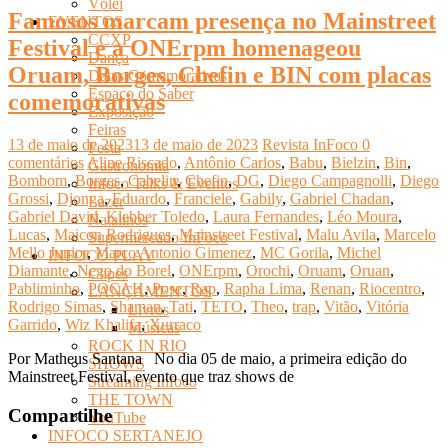
Vôlei
Famosos marcam presença no Mainstreet
EVENTOS
CCXP
Festival e a ONErpm homenageou
Dança
Oruam, Borges, Chefin e BIN com placas
Datas Comemorativas
Espaço do Saber
comemorativas
Exposição
Feiras
13 de maio de 2023
13 de maio de 2023
Revista InFoco
0
Festa
comentários
Aline Riscado
,
Antônio Carlos
,
Babu
,
Bielzin
,
Bin
,
Gastronomia
Bombom
,
Borges
,
Cabelin
,
Chefin
,
DG
,
Diego Campagnolli
,
Diego
Infoco Talks & Eventos
Grossi
,
Djonga
,
Eduardo
,
Franciele
,
Gabily
,
Gabriel Chadan
,
Lazer
Gabriel David
,
Klebber Toledo
,
Laura Fernandes
,
Léo Moura
,
Natalinos
Lucas
,
Maicon Rodrigues
,
Mainstreet Festival
,
Malu Avila
,
Marcelo
Supermercado InFoco
Mello Junior
,
Marco Antonio Gimenez
,
MC Gorila
,
Michel
INFOCO PLAY
Diamante
,
Nego do Borel
,
ONErpm
,
Orochi
,
Oruam
,
Oruan
,
Clipes
Pabliminho
,
POCAH
,
Pose
,
Rap
,
Rapha Lima
,
Renan
,
Riocentro
,
LANÇAMENTOS
Rodrigo Simas
,
Shaman
,
Tati
,
TETO
,
Theo
,
trap
,
Vitão
,
Vitória
Livros
Garrido
,
Wiz Khalifa
,
Xurraco
Músicas
ROCK IN RIO
Por Matheus Santana No dia 05 de maio, a primeira edição do
SHOWS
Mainstreet Festival, evento que traz shows de
Streaming Infoco
THE TOWN
Compartilhe
YouTube
INFOCO SERTANEJO