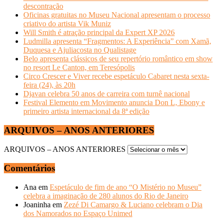
descontração
Oficinas gratuitas no Museu Nacional apresentam o processo
criativo do artista Vik Muniz
Will Smith é atração principal da Expert XP 2026
Ludmilla apresenta “Fragmentos: A Experiência” com Xamã,
Duquesa e Ajuliacosta no Qualistage
Belo apresenta clássicos de seu repertório romântico em show
no resort Le Canton, em Teresópolis
Circo Crescer e Viver recebe espetáculo Cabaret nesta sexta-
feira (24), às 20h
Djavan celebra 50 anos de carreira com turnê nacional
Festival Elemento em Movimento anuncia Don L, Ebony e
primeiro artista internacional da 8ª edição
ARQUIVOS – ANOS ANTERIORES
ARQUIVOS – ANOS ANTERIORES
Comentários
Ana
em
Espetáculo de fim de ano “O Mistério no Museu”
celebra a imaginação de 280 alunos do Rio de Janeiro
Joaninha
em
Zezé Di Camargo & Luciano celebram o Dia
dos Namorados no Espaço Unimed