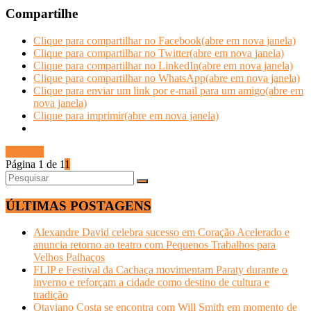
Compartilhe
Clique para compartilhar no Facebook(abre em nova janela)
Clique para compartilhar no Twitter(abre em nova janela)
Clique para compartilhar no LinkedIn(abre em nova janela)
Clique para compartilhar no WhatsApp(abre em nova janela)
Clique para enviar um link por e-mail para um amigo(abre em
nova janela)
Clique para imprimir(abre em nova janela)
Ler mais
Página 1 de 1
1
ÚLTIMAS POSTAGENS
Alexandre David celebra sucesso em Coração Acelerado e
anuncia retorno ao teatro com Pequenos Trabalhos para
Velhos Palhaços
FLIP e Festival da Cachaça movimentam Paraty durante o
inverno e reforçam a cidade como destino de cultura e
tradição
Otaviano Costa se encontra com Will Smith em momento de