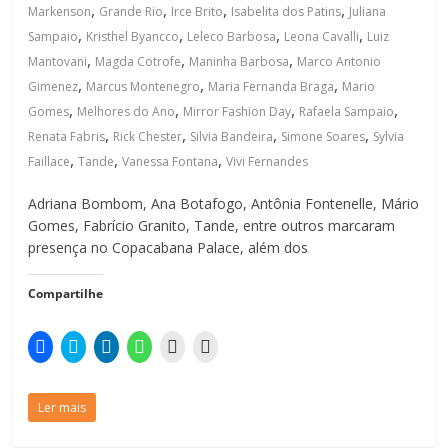
b
t
e
s
a
a
,
,
,
,
Markenson
Grande Rio
Irce Brito
Isabelita dos Patins
Juliana
o
e
d
A
i
j
o
,
r
I
p
l
,
a
,
,
Sampaio
Kristhel Byancco
Leleco Barbosa
Leona Cavalli
Luiz
k
(
n
p
p
n
,
,
,
(
a
(
(
a
e
Mantovani
Magda Cotrofe
Maninha Barbosa
Marco Antonio
a
b
a
a
r
l
,
,
,
b
r
b
b
a
a
Gimenez
Marcus Montenegro
Maria Fernanda Braga
Mario
r
e
r
r
u
)
,
,
,
,
e
e
e
e
m
Gomes
Melhores do Ano
Mirror Fashion Day
Rafaela Sampaio
e
m
e
e
a
,
,
,
,
Renata Fabris
m
n
m
Rick Chester
m
m
Silvia Bandeira
Simone Soares
Sylvia
n
o
n
n
i
,
,
,
Faillace
Tande
Vanessa Fontana
Vivi Fernandes
o
v
o
o
g
v
a
v
v
o
a
j
a
a
(
j
a
j
j
a
Adriana Bombom, Ana Botafogo, Antônia Fontenelle, Mário
a
n
a
a
b
Gomes, Fabrício Granito, Tande, entre outros marcaram
n
e
n
n
r
e
l
e
e
e
presença no Copacabana Palace, além dos
l
a
l
l
e
a
)
a
a
m
)
)
)
n
o
Compartilhe
v
a
j
C
C
C
C
C
C
a
l
l
l
l
l
l
n
i
i
i
i
i
i
e
q
q
q
q
q
q
l
u
u
u
u
u
u
a
Ler mais
e
e
e
e
e
e
)
p
p
p
p
p
p
a
a
a
a
a
a