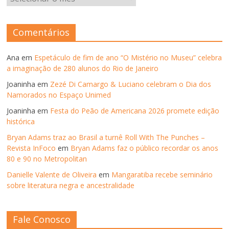
–
ANOS
ANTERIORES
Comentários
Ana
em
Espetáculo de fim de ano “O Mistério no Museu” celebra
a imaginação de 280 alunos do Rio de Janeiro
Joaninha
em
Zezé Di Camargo & Luciano celebram o Dia dos
Namorados no Espaço Unimed
Joaninha
em
Festa do Peão de Americana 2026 promete edição
histórica
Bryan Adams traz ao Brasil a turnê Roll With The Punches –
Revista InFoco
em
Bryan Adams faz o público recordar os anos
80 e 90 no Metropolitan
Danielle Valente de Oliveira
em
Mangaratiba recebe seminário
sobre literatura negra e ancestralidade
Fale Conosco