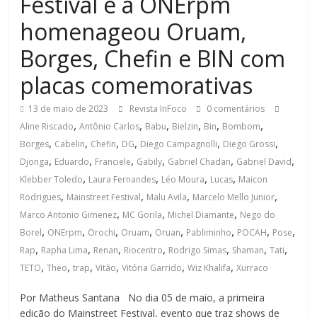
Festival e a ONErpm
homenageou Oruam,
Borges, Chefin e BIN com
placas comemorativas
13 de maio de 2023
Revista InFoco
0 comentários
,
,
,
,
,
,
Aline Riscado
Antônio Carlos
Babu
Bielzin
Bin
Bombom
,
,
,
,
,
,
Borges
Cabelin
Chefin
DG
Diego Campagnolli
Diego Grossi
,
,
,
,
,
,
Djonga
Eduardo
Franciele
Gabily
Gabriel Chadan
Gabriel David
,
,
,
,
Klebber Toledo
Laura Fernandes
Léo Moura
Lucas
Maicon
,
,
,
,
Rodrigues
Mainstreet Festival
Malu Avila
Marcelo Mello Junior
,
,
,
Marco Antonio Gimenez
MC Gorila
Michel Diamante
Nego do
,
,
,
,
,
,
,
,
Borel
ONErpm
Orochi
Oruam
Oruan
Pabliminho
POCAH
Pose
,
,
,
,
,
,
,
Rap
Rapha Lima
Renan
Riocentro
Rodrigo Simas
Shaman
Tati
,
,
,
,
,
,
TETO
Theo
trap
Vitão
Vitória Garrido
Wiz Khalifa
Xurraco
Por Matheus Santana No dia 05 de maio, a primeira
edição do Mainstreet Festival, evento que traz shows de