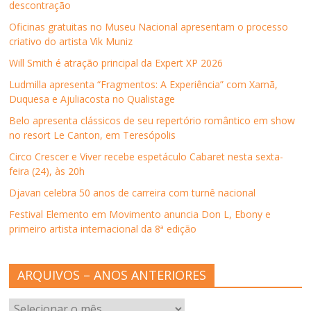
descontração
e
m
e
e
a
m
n
m
m
m
n
o
n
n
i
Oficinas gratuitas no Museu Nacional apresentam o processo
o
v
o
o
g
criativo do artista Vik Muniz
v
a
v
v
o
a
j
a
a
(
j
a
j
j
a
Will Smith é atração principal da Expert XP 2026
a
n
a
a
b
n
e
n
n
r
Ludmilla apresenta “Fragmentos: A Experiência” com Xamã,
e
l
e
e
e
l
a
l
l
e
Duquesa e Ajuliacosta no Qualistage
a
)
a
a
m
)
)
)
n
Belo apresenta clássicos de seu repertório romântico em show
o
v
no resort Le Canton, em Teresópolis
a
j
Circo Crescer e Viver recebe espetáculo Cabaret nesta sexta-
a
n
feira (24), às 20h
e
l
Djavan celebra 50 anos de carreira com turnê nacional
a
)
Festival Elemento em Movimento anuncia Don L, Ebony e
primeiro artista internacional da 8ª edição
ARQUIVOS – ANOS ANTERIORES
ARQUIVOS