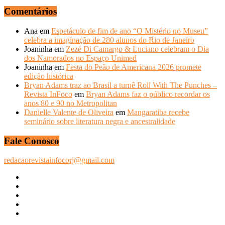
Comentários
Ana
em
Espetáculo de fim de ano “O Mistério no Museu”
celebra a imaginação de 280 alunos do Rio de Janeiro
Joaninha
em
Zezé Di Camargo & Luciano celebram o Dia
dos Namorados no Espaço Unimed
Joaninha
em
Festa do Peão de Americana 2026 promete
edição histórica
Bryan Adams traz ao Brasil a turnê Roll With The Punches –
Revista InFoco
em
Bryan Adams faz o público recordar os
anos 80 e 90 no Metropolitan
Danielle Valente de Oliveira
em
Mangaratiba recebe
seminário sobre literatura negra e ancestralidade
Fale Conosco
redacaorevistainfocorj@gmail.com