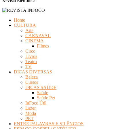
Revista Eletrônica
Home
CULTURA
Arte
CARNAVAL
CINEMA
Filmes
Circo
Livros
Teatro
TV
DICAS DIVERSAS
Beleza
Cursos
DICAS SAÚDE
Saúde
Saúde Pet
InFoco Útil
Lazer
Moda
PET
ENTRE PALAVRAS E SILÊNCIOS
ESPAÇO GOSPEL/ CATÓLICO