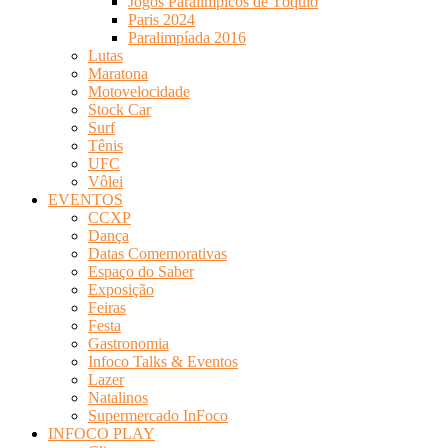
Jogos Paralímpicos de Tóquio
Paris 2024
Paralimpíada 2016
Lutas
Maratona
Motovelocidade
Stock Car
Surf
Tênis
UFC
Vôlei
EVENTOS
CCXP
Dança
Datas Comemorativas
Espaço do Saber
Exposição
Feiras
Festa
Gastronomia
Infoco Talks & Eventos
Lazer
Natalinos
Supermercado InFoco
INFOCO PLAY