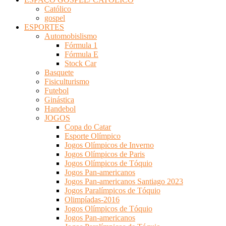
Católico
gospel
ESPORTES
Automobislismo
Fórmula 1
Fórmula E
Stock Car
Basquete
Fisiculturismo
Futebol
Ginástica
Handebol
JOGOS
Copa do Catar
Esporte Olímpico
Jogos Olímpicos de Inverno
Jogos Olímpicos de Paris
Jogos Olímpicos de Tóquio
Jogos Pan-americanos
Jogos Pan-americanos Santiago 2023
Jogos Paralímpicos de Tóquio
Olimpíadas-2016
Jogos Olímpicos de Tóquio
Jogos Pan-americanos