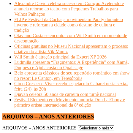
Alexandre David celebra sucesso em Coração Acelerado e
anuncia retorno ao teatro com Pequenos Trabalhos para
Velhos Palhaços
FLIP e Festival da Cachaça movimentam Paraty durante o
inverno e reforçam a cidade como destino de cultura e
tradição
Otaviano Costa se encontra com Will Smith em momento de
descontração
Oficinas gratuitas no Museu Nacional apresentam o processo
criativo do artista Vik Muniz
Will Smith é atração principal da Expert XP 2026
Ludmilla apresenta “Fragmentos: A Experiência” com Xamã,
Duquesa e Ajuliacosta no Qualistage
Belo apresenta clássicos de seu repertório romântico em show
no resort Le Canton, em Teresópolis
Circo Crescer e Viver recebe espetáculo Cabaret nesta sexta-
feira (24), às 20h
Djavan celebra 50 anos de carreira com turnê nacional
Festival Elemento em Movimento anuncia Don L, Ebony e
primeiro artista internacional da 8ª edição
ARQUIVOS – ANOS ANTERIORES
ARQUIVOS – ANOS ANTERIORES