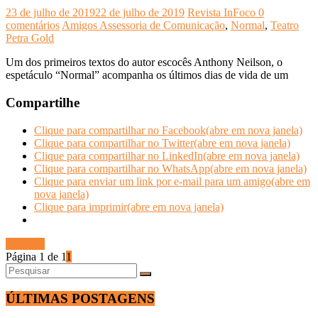
23 de julho de 2019
22 de julho de 2019
Revista InFoco
0
comentários
Amigos Assessoria de Comunicação
,
Normal
,
Teatro
Petra Gold
Um dos primeiros textos do autor escocês Anthony Neilson, o
espetáculo “Normal” acompanha os últimos dias de vida de um
Compartilhe
Clique para compartilhar no Facebook(abre em nova janela)
Clique para compartilhar no Twitter(abre em nova janela)
Clique para compartilhar no LinkedIn(abre em nova janela)
Clique para compartilhar no WhatsApp(abre em nova janela)
Clique para enviar um link por e-mail para um amigo(abre em
nova janela)
Clique para imprimir(abre em nova janela)
Ler mais
Página 1 de 1
1
ÚLTIMAS POSTAGENS