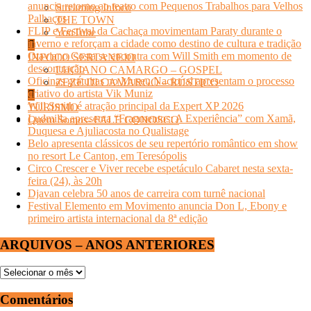
anuncia retorno ao teatro com Pequenos Trabalhos para Velhos
Streaming Infoco
Palhaços
THE TOWN
FLIP e Festival da Cachaça movimentam Paraty durante o
YouTube
inverno e reforçam a cidade como destino de cultura e tradição
Otaviano Costa se encontra com Will Smith em momento de
INFOCO SERTANEJO
descontração
LUCIANO CAMARGO – GOSPEL
Oficinas gratuitas no Museu Nacional apresentam o processo
ZEZÉ DI CAMARGO – RÚSTICO
criativo do artista Vik Muniz
Will Smith é atração principal da Expert XP 2026
TURISMO
Ludmilla apresenta “Fragmentos: A Experiência” com Xamã,
Quem Somos- FALE CONOSCO
Duquesa e Ajuliacosta no Qualistage
Belo apresenta clássicos de seu repertório romântico em show
no resort Le Canton, em Teresópolis
Circo Crescer e Viver recebe espetáculo Cabaret nesta sexta-
feira (24), às 20h
Djavan celebra 50 anos de carreira com turnê nacional
Festival Elemento em Movimento anuncia Don L, Ebony e
primeiro artista internacional da 8ª edição
ARQUIVOS – ANOS ANTERIORES
ARQUIVOS
–
ANOS
Comentários
ANTERIORES