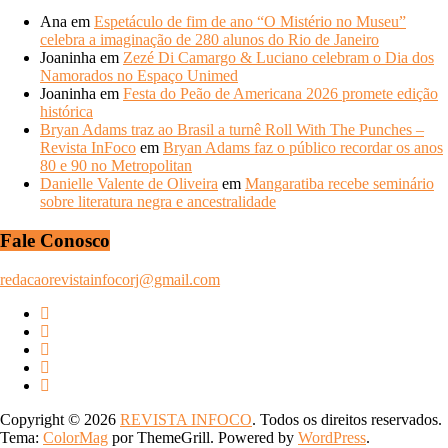
Ana
em
Espetáculo de fim de ano “O Mistério no Museu”
celebra a imaginação de 280 alunos do Rio de Janeiro
Joaninha
em
Zezé Di Camargo & Luciano celebram o Dia dos
Namorados no Espaço Unimed
Joaninha
em
Festa do Peão de Americana 2026 promete edição
histórica
Bryan Adams traz ao Brasil a turnê Roll With The Punches –
Revista InFoco
em
Bryan Adams faz o público recordar os anos
80 e 90 no Metropolitan
Danielle Valente de Oliveira
em
Mangaratiba recebe seminário
sobre literatura negra e ancestralidade
Fale Conosco
redacaorevistainfocorj@gmail.com
Copyright © 2026
REVISTA INFOCO
. Todos os direitos reservados.
Tema:
ColorMag
por ThemeGrill. Powered by
WordPress
.