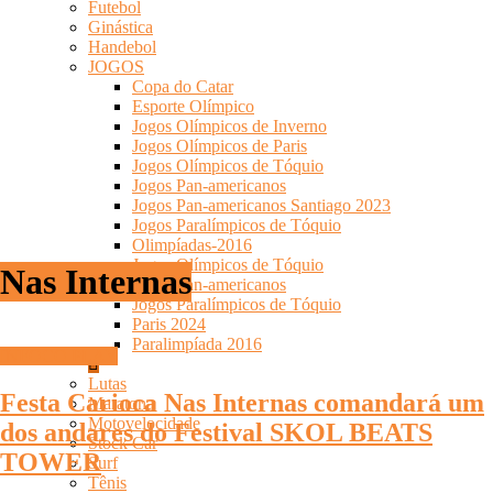
Futebol
Ginástica
Handebol
JOGOS
Copa do Catar
Esporte Olímpico
Jogos Olímpicos de Inverno
Jogos Olímpicos de Paris
Jogos Olímpicos de Tóquio
Jogos Pan-americanos
Jogos Pan-americanos Santiago 2023
Jogos Paralímpicos de Tóquio
Olimpíadas-2016
Jogos Olímpicos de Tóquio
Nas Internas
Jogos Pan-americanos
Jogos Paralímpicos de Tóquio
Paris 2024
Paralimpíada 2016
INFOCO PLAY
Lutas
Festa Carioca Nas Internas comandará um
Maratona
Motovelocidade
dos andares do Festival SKOL BEATS
Stock Car
TOWER
Surf
Tênis