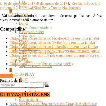
UFC
16 de agosto de 2017
19 de agosto de 2017
Revista InFoco
0
Vôlei
comentários
Festival Skol Beats Tower
,
Nas Internas
EVENTOS
Vai ter carioca saindo do beat e invadindo terras paulistanas. A festa
CCXP
“Nas Internas” será a atração de um
Dança
Datas Comemorativas
Compartilhe
Espaço do Saber
Exposição
Clique para compartilhar no Facebook(abre em nova janela)
Feiras
Clique para compartilhar no Twitter(abre em nova janela)
Festa
Clique para compartilhar no LinkedIn(abre em nova janela)
Gastronomia
Clique para compartilhar no WhatsApp(abre em nova janela)
Infoco Talks & Eventos
Clique para enviar um link por e-mail para um amigo(abre em
Lazer
nova janela)
Natalinos
Clique para imprimir(abre em nova janela)
Supermercado InFoco
INFOCO PLAY
Ler mais
Clipes
Página 1 de 1
1
LANÇAMENTOS
Livros
Músicas
ÚLTIMAS POSTAGENS
ROCK IN RIO
Alexandre David celebra sucesso em Coração Acelerado e
SHOWS