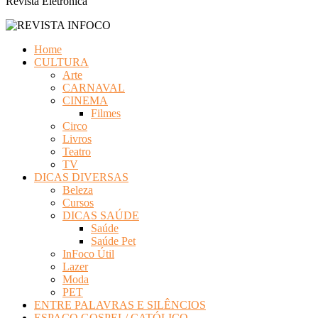
Revista Eletrônica
Home
CULTURA
Arte
CARNAVAL
CINEMA
Filmes
Circo
Livros
Teatro
TV
DICAS DIVERSAS
Beleza
Cursos
DICAS SAÚDE
Saúde
Saúde Pet
InFoco Útil
Lazer
Moda
PET
ENTRE PALAVRAS E SILÊNCIOS
ESPAÇO GOSPEL/ CATÓLICO