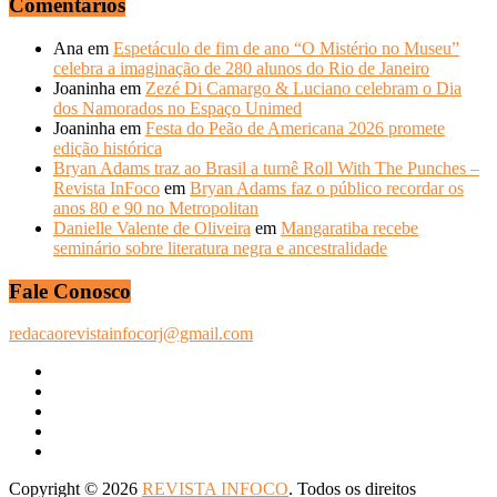
Comentários
Ana
em
Espetáculo de fim de ano “O Mistério no Museu”
celebra a imaginação de 280 alunos do Rio de Janeiro
Joaninha
em
Zezé Di Camargo & Luciano celebram o Dia
dos Namorados no Espaço Unimed
Joaninha
em
Festa do Peão de Americana 2026 promete
edição histórica
Bryan Adams traz ao Brasil a turnê Roll With The Punches –
Revista InFoco
em
Bryan Adams faz o público recordar os
anos 80 e 90 no Metropolitan
Danielle Valente de Oliveira
em
Mangaratiba recebe
seminário sobre literatura negra e ancestralidade
Fale Conosco
redacaorevistainfocorj@gmail.com
Copyright © 2026
REVISTA INFOCO
. Todos os direitos