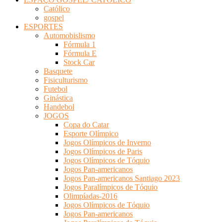
Católico
gospel
ESPORTES
Automobislismo
Fórmula 1
Fórmula E
Stock Car
Basquete
Fisiculturismo
Futebol
Ginástica
Handebol
JOGOS
Copa do Catar
Esporte Olímpico
Jogos Olímpicos de Inverno
Jogos Olímpicos de Paris
Jogos Olímpicos de Tóquio
Jogos Pan-americanos
Jogos Pan-americanos Santiago 2023
Jogos Paralímpicos de Tóquio
Olimpíadas-2016
Jogos Olímpicos de Tóquio
Jogos Pan-americanos