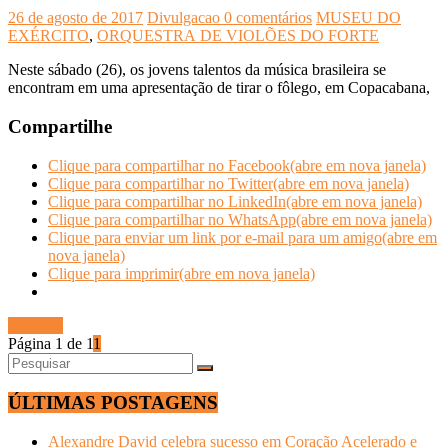
26 de agosto de 2017
Divulgacao
0 comentários
MUSEU DO
EXÉRCITO
,
ORQUESTRA DE VIOLÕES DO FORTE
Neste sábado (26), os jovens talentos da música brasileira se
encontram em uma apresentação de tirar o fôlego, em Copacabana,
Compartilhe
Clique para compartilhar no Facebook(abre em nova janela)
Clique para compartilhar no Twitter(abre em nova janela)
Clique para compartilhar no LinkedIn(abre em nova janela)
Clique para compartilhar no WhatsApp(abre em nova janela)
Clique para enviar um link por e-mail para um amigo(abre em
nova janela)
Clique para imprimir(abre em nova janela)
Ler mais
Página 1 de 1
1
ÚLTIMAS POSTAGENS
Alexandre David celebra sucesso em Coração Acelerado e