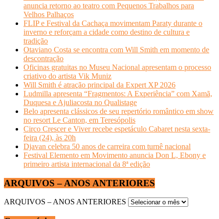
anuncia retorno ao teatro com Pequenos Trabalhos para
Velhos Palhaços
FLIP e Festival da Cachaça movimentam Paraty durante o
inverno e reforçam a cidade como destino de cultura e
tradição
Otaviano Costa se encontra com Will Smith em momento de
descontração
Oficinas gratuitas no Museu Nacional apresentam o processo
criativo do artista Vik Muniz
Will Smith é atração principal da Expert XP 2026
Ludmilla apresenta “Fragmentos: A Experiência” com Xamã,
Duquesa e Ajuliacosta no Qualistage
Belo apresenta clássicos de seu repertório romântico em show
no resort Le Canton, em Teresópolis
Circo Crescer e Viver recebe espetáculo Cabaret nesta sexta-
feira (24), às 20h
Djavan celebra 50 anos de carreira com turnê nacional
Festival Elemento em Movimento anuncia Don L, Ebony e
primeiro artista internacional da 8ª edição
ARQUIVOS – ANOS ANTERIORES
ARQUIVOS – ANOS ANTERIORES