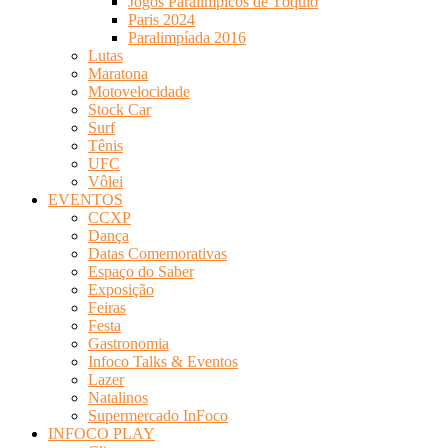
Jogos Paralímpicos de Tóquio
Paris 2024
Paralimpíada 2016
Lutas
Maratona
Motovelocidade
Stock Car
Surf
Tênis
UFC
Vôlei
EVENTOS
CCXP
Dança
Datas Comemorativas
Espaço do Saber
Exposição
Feiras
Festa
Gastronomia
Infoco Talks & Eventos
Lazer
Natalinos
Supermercado InFoco
INFOCO PLAY