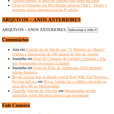
Djavan celebra 50 anos de carreira com turnê nacional
Festival Elemento em Movimento anuncia Don L, Ebony e
primeiro artista internacional da 8ª edição
ARQUIVOS – ANOS ANTERIORES
ARQUIVOS – ANOS ANTERIORES
Comentários
Ana
em
Espetáculo de fim de ano “O Mistério no Museu”
celebra a imaginação de 280 alunos do Rio de Janeiro
Joaninha
em
Zezé Di Camargo & Luciano celebram o Dia
dos Namorados no Espaço Unimed
Joaninha
em
Festa do Peão de Americana 2026 promete
edição histórica
Bryan Adams traz ao Brasil a turnê Roll With The Punches –
Revista InFoco
em
Bryan Adams faz o público recordar os
anos 80 e 90 no Metropolitan
Danielle Valente de Oliveira
em
Mangaratiba recebe
seminário sobre literatura negra e ancestralidade
Fale Conosco