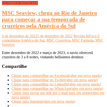
ÚLTIMAS NOTÍCIAS
MSC Seaview, chega ao Rio de Janeiro
para começar a sua temporada de
cruzeiros pela América do Sul
6 de dezembro de 2022
5 de dezembro de 2022
Revista InFoco
0
comentários
América do Sul
,
MSC Cruzeiros
,
MSC Fantasia
,
MSC
Seaview
Entre dezembro de 2022 e março de 2023, o navio oferecerá
cruzeiros de 3 a 8 noites, visitando belíssimos destinos
Compartilhe
Clique para compartilhar no Facebook(abre em nova janela)
Clique para compartilhar no Twitter(abre em nova janela)
Clique para compartilhar no LinkedIn(abre em nova janela)
Clique para compartilhar no WhatsApp(abre em nova janela)
Clique para enviar um link por e-mail para um amigo(abre em
nova janela)
Clique para imprimir(abre em nova janela)