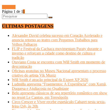
Ler mais
Página 1 de 1
1
ÚLTIMAS POSTAGENS
Alexandre David celebra sucesso em Coração Acelerado e
anuncia retorno ao teatro com Pequenos Trabalhos para
Velhos Palhaços
FLIP e Festival da Cachaça movimentam Paraty durante o
inverno e reforçam a cidade como destino de cultura e
tradição
Otaviano Costa se encontra com Will Smith em momento de
descontração
Oficinas gratuitas no Museu Nacional apresentam o processo
criativo do artista Vik Muniz
Will Smith é atração principal da Expert XP 2026
Ludmilla apresenta “Fragmentos: A Experiência” com Xamã,
Duquesa e Ajuliacosta no Qualistage
Belo apresenta clássicos de seu repertório romântico em show
no resort Le Canton, em Teresópolis
Circo Crescer e Viver recebe espetáculo Cabaret nesta sexta-
feira (24), às 20h