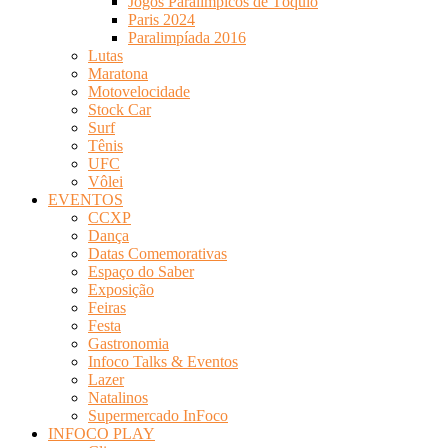
Jogos Paralímpicos de Tóquio
Paris 2024
Paralimpíada 2016
Lutas
Maratona
Motovelocidade
Stock Car
Surf
Tênis
UFC
Vôlei
EVENTOS
CCXP
Dança
Datas Comemorativas
Espaço do Saber
Exposição
Feiras
Festa
Gastronomia
Infoco Talks & Eventos
Lazer
Natalinos
Supermercado InFoco
INFOCO PLAY