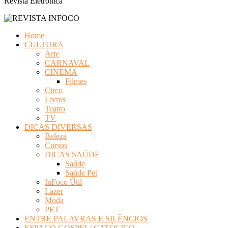
Revista Eletrônica
Home
CULTURA
Arte
CARNAVAL
CINEMA
Filmes
Circo
Livros
Teatro
TV
DICAS DIVERSAS
Beleza
Cursos
DICAS SAÚDE
Saúde
Saúde Pet
InFoco Útil
Lazer
Moda
PET
ENTRE PALAVRAS E SILÊNCIOS
ESPAÇO GOSPEL/ CATÓLICO