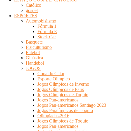
Católico
gospel
ESPORTES
Automobislismo
Fórmula 1
Fórmula E
Stock Car
Basquete
Fisiculturismo
Futebol
Ginástica
Handebol
JOGOS
Copa do Catar
Esporte Olímpico
Jogos Olímpicos de Inverno
Jogos Olímpicos de Paris
Jogos Olímpicos de Tóquio
Jogos Pan-americanos
Jogos Pan-americanos Santiago 2023
Jogos Paralímpicos de Tóquio
Olimpíadas-2016
Jogos Olímpicos de Tóquio
Jogos Pan-americanos