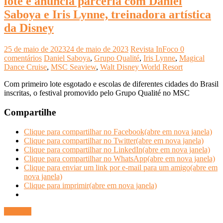
lote e anuncia parceria com Daniel
Saboya e Iris Lynne, treinadora artística
da Disney
25 de maio de 2023
24 de maio de 2023
Revista InFoco
0
comentários
Daniel Saboya
,
Grupo Qualité
,
Iris Lynne
,
Magical
Dance Cruise
,
MSC Seaview
,
Walt Disney World Resort
Com primeiro lote esgotado e escolas de diferentes cidades do Brasil
inscritas, o festival promovido pelo Grupo Qualité no MSC
Compartilhe
Clique para compartilhar no Facebook(abre em nova janela)
Clique para compartilhar no Twitter(abre em nova janela)
Clique para compartilhar no LinkedIn(abre em nova janela)
Clique para compartilhar no WhatsApp(abre em nova janela)
Clique para enviar um link por e-mail para um amigo(abre em
nova janela)
Clique para imprimir(abre em nova janela)
Ler mais