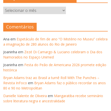
ARQUIVOS
–
ANOS
ANTERIORES
Comentários
Ana
em
Espetáculo de fim de ano “O Mistério no Museu” celebra
a imaginação de 280 alunos do Rio de Janeiro
Joaninha
em
Zezé Di Camargo & Luciano celebram o Dia dos
Namorados no Espaço Unimed
Joaninha
em
Festa do Peão de Americana 2026 promete edição
histórica
Bryan Adams traz ao Brasil a turnê Roll With The Punches –
Revista InFoco
em
Bryan Adams faz o público recordar os anos
80 e 90 no Metropolitan
Danielle Valente de Oliveira
em
Mangaratiba recebe seminário
sobre literatura negra e ancestralidade