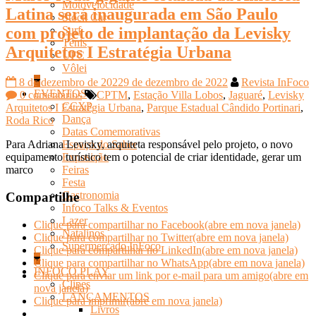
Motovelocidade
Latina será inaugurada em São Paulo
Stock Car
com projeto de implantação da Levisky
Surf
Tênis
Arquitetos I Estratégia Urbana
UFC
Vôlei
8 de dezembro de 2022
9 de dezembro de 2022
Revista InFoco
EVENTOS
0 comentários
CPTM
,
Estação Villa Lobos
,
Jaguaré
,
Levisky
CCXP
Arquitetos I Estratégia Urbana
,
Parque Estadual Cândido Portinari
,
Dança
Roda Rico
Datas Comemorativas
Para Adriana Levisky, arquiteta responsável pelo projeto, o novo
Espaço do Saber
equipamento turístico tem o potencial de criar identidade, gerar um
Exposição
marco
Feiras
Festa
Gastronomia
Compartilhe
Infoco Talks & Eventos
Lazer
Clique para compartilhar no Facebook(abre em nova janela)
Natalinos
Clique para compartilhar no Twitter(abre em nova janela)
Supermercado InFoco
Clique para compartilhar no LinkedIn(abre em nova janela)
Clique para compartilhar no WhatsApp(abre em nova janela)
INFOCO PLAY
Clique para enviar um link por e-mail para um amigo(abre em
Clipes
nova janela)
LANÇAMENTOS
Clique para imprimir(abre em nova janela)
Livros