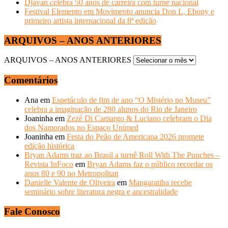
Djavan celebra 50 anos de carreira com turnê nacional
Festival Elemento em Movimento anuncia Don L, Ebony e
primeiro artista internacional da 8ª edição
ARQUIVOS – ANOS ANTERIORES
ARQUIVOS – ANOS ANTERIORES
Comentários
Ana
em
Espetáculo de fim de ano “O Mistério no Museu”
celebra a imaginação de 280 alunos do Rio de Janeiro
Joaninha
em
Zezé Di Camargo & Luciano celebram o Dia
dos Namorados no Espaço Unimed
Joaninha
em
Festa do Peão de Americana 2026 promete
edição histórica
Bryan Adams traz ao Brasil a turnê Roll With The Punches –
Revista InFoco
em
Bryan Adams faz o público recordar os
anos 80 e 90 no Metropolitan
Danielle Valente de Oliveira
em
Mangaratiba recebe
seminário sobre literatura negra e ancestralidade
Fale Conosco