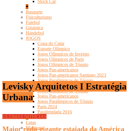
Stock Car
Basquete
Fisiculturismo
Futebol
Ginástica
Handebol
JOGOS
Copa do Catar
Esporte Olímpico
Jogos Olímpicos de Inverno
Jogos Olímpicos de Paris
Jogos Olímpicos de Tóquio
Jogos Pan-americanos
Jogos Pan-americanos Santiago 2023
Jogos Paralímpicos de Tóquio
Levisky Arquitetos I Estratégia
Olimpíadas-2016
Jogos Olímpicos de Tóquio
Urbana
Jogos Pan-americanos
Jogos Paralímpicos de Tóquio
Paris 2024
Paralimpíada 2016
ÚLTIMAS NOTÍCIAS
Lutas
Maior roda-gigante estaiada da América
Maratona