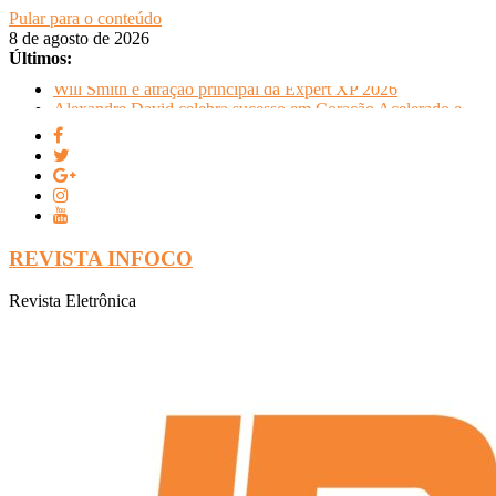
Pular para o conteúdo
8 de agosto de 2026
Últimos:
Will Smith é atração principal da Expert XP 2026
Alexandre David celebra sucesso em Coração Acelerado e
anuncia retorno ao teatro com Pequenos Trabalhos para
Velhos Palhaços
FLIP e Festival da Cachaça movimentam Paraty durante o
inverno e reforçam a cidade como destino de cultura e
tradição
Otaviano Costa se encontra com Will Smith em momento de
descontração
REVISTA INFOCO
Oficinas gratuitas no Museu Nacional apresentam o processo
criativo do artista Vik Muniz
Revista Eletrônica