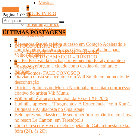
Músicas
Ler mais
ROCK IN RIO
Página 1 de 1
1
SHOWS
Streaming Infoco
THE TOWN
ÚLTIMAS POSTAGENS
YouTube
Alexandre David celebra sucesso em Coração Acelerado e
INFOCO SERTANEJO
anuncia retorno ao teatro com Pequenos Trabalhos para
LUCIANO CAMARGO – GOSPEL
Velhos Palhaços
ZEZÉ DI CAMARGO – RÚSTICO
FLIP e Festival da Cachaça movimentam Paraty durante o
inverno e reforçam a cidade como destino de cultura e
TURISMO
tradição
Quem Somos- FALE CONOSCO
Otaviano Costa se encontra com Will Smith em momento de
descontração
Oficinas gratuitas no Museu Nacional apresentam o processo
criativo do artista Vik Muniz
Will Smith é atração principal da Expert XP 2026
Ludmilla apresenta “Fragmentos: A Experiência” com Xamã,
Duquesa e Ajuliacosta no Qualistage
Belo apresenta clássicos de seu repertório romântico em show
no resort Le Canton, em Teresópolis
Circo Crescer e Viver recebe espetáculo Cabaret nesta sexta-
feira (24), às 20h