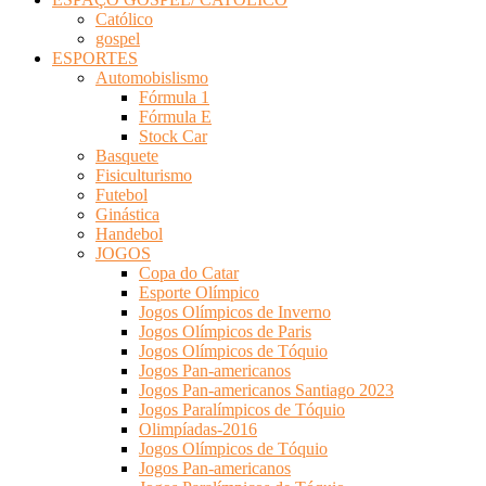
Católico
gospel
ESPORTES
Automobislismo
Fórmula 1
Fórmula E
Stock Car
Basquete
Fisiculturismo
Futebol
Ginástica
Handebol
JOGOS
Copa do Catar
Esporte Olímpico
Jogos Olímpicos de Inverno
Jogos Olímpicos de Paris
Jogos Olímpicos de Tóquio
Jogos Pan-americanos
Jogos Pan-americanos Santiago 2023
Jogos Paralímpicos de Tóquio
Olimpíadas-2016
Jogos Olímpicos de Tóquio
Jogos Pan-americanos