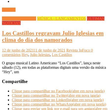
Ler mais
Datas Comemorativas
MÚSICA - LANÇAMENTOS
ÚLTIMAS
NOTÍCIAS
Los Castillos regravam Julio Iglesias em
clima do dia dos namorados
12 de junho de 2021
11 de junho de 2021
Revista InFoco
0
comentários
Hey
,
Julio Iglesias
,
Los Castillos
O grupo musical Latino Americano “Los Castillos”, lança neste
sábado (12), em todas as plataformas digitais uma versão da música
“Hey”, um
Compartilhe
Clique para compartilhar no Facebook(abre em nova janela)
Clique para compartilhar no Twitter(abre em nova janela)
Clique para compartilhar no LinkedIn(abre em nova janela)
Clique para compartilhar no WhatsApp(abre em nova janela)
Clique para enviar um link por e-mail para um amigo(abre em