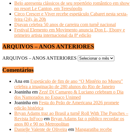
Belo apresenta clássicos de seu repertório romântico em show
no resort Le Canton, em Teresópolis
Circo Crescer e Viver recebe espetáculo Cabaret nesta sexta-
feira (24), às 20h
Djavan celebra 50 anos de carreira com turnê nacional
Festival Elemento em Movimento anuncia Don L, Ebony e
primeiro artista internacional da 8ª edição
ARQUIVOS – ANOS ANTERIORES
ARQUIVOS – ANOS ANTERIORES
Comentários
Ana
em
Espetáculo de fim de ano “O Mistério no Museu”
celebra a imaginação de 280 alunos do Rio de Janeiro
Joaninha
em
Zezé Di Camargo & Luciano celebram o Dia
dos Namorados no Espaço Unimed
Joaninha
em
Festa do Peão de Americana 2026 promete
edição histórica
Bryan Adams traz ao Brasil a turnê Roll With The Punches –
Revista InFoco
em
Bryan Adams faz o público recordar os
anos 80 e 90 no Metropolitan
Danielle Valente de Oliveira
em
Mangaratiba recebe