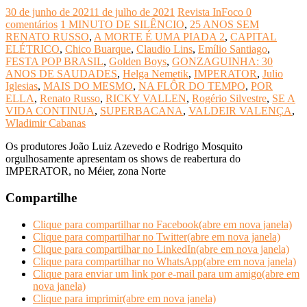
30 de junho de 2021
1 de julho de 2021
Revista InFoco
0
comentários
1 MINUTO DE SILÊNCIO
,
25 ANOS SEM
RENATO RUSSO
,
A MORTE É UMA PIADA 2
,
CAPITAL
ELÉTRICO
,
Chico Buarque
,
Claudio Lins
,
Emílio Santiago
,
FESTA POP BRASIL
,
Golden Boys
,
GONZAGUINHA: 30
ANOS DE SAUDADES
,
Helga Nemetik
,
IMPERATOR
,
Julio
Iglesias
,
MAIS DO MESMO
,
NA FLÔR DO TEMPO
,
POR
ELLA
,
Renato Russo
,
RICKY VALLEN
,
Rogério Silvestre
,
SE A
VIDA CONTINUA
,
SUPERBACANA
,
VALDEIR VALENÇA
,
Wladimir Cabanas
Os produtores João Luiz Azevedo e Rodrigo Mosquito
orgulhosamente apresentam os shows de reabertura do
IMPERATOR, no Méier, zona Norte
Compartilhe
Clique para compartilhar no Facebook(abre em nova janela)
Clique para compartilhar no Twitter(abre em nova janela)
Clique para compartilhar no LinkedIn(abre em nova janela)
Clique para compartilhar no WhatsApp(abre em nova janela)
Clique para enviar um link por e-mail para um amigo(abre em
nova janela)
Clique para imprimir(abre em nova janela)