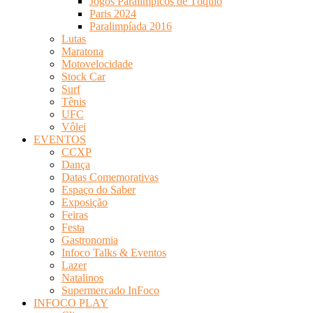
Jogos Paralímpicos de Tóquio
Paris 2024
Paralimpíada 2016
Lutas
Maratona
Motovelocidade
Stock Car
Surf
Tênis
UFC
Vôlei
EVENTOS
CCXP
Dança
Datas Comemorativas
Espaço do Saber
Exposição
Feiras
Festa
Gastronomia
Infoco Talks & Eventos
Lazer
Natalinos
Supermercado InFoco
INFOCO PLAY