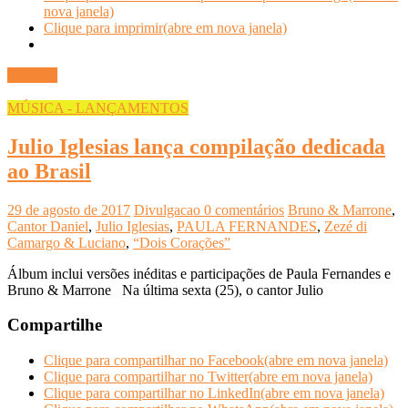
nova janela)
Clique para imprimir(abre em nova janela)
Ler mais
MÚSICA - LANÇAMENTOS
Julio Iglesias lança compilação dedicada
ao Brasil
29 de agosto de 2017
Divulgacao
0 comentários
Bruno & Marrone
,
Cantor Daniel
,
Julio Iglesias
,
PAULA FERNANDES
,
Zezé di
Camargo & Luciano
,
“Dois Corações”
Álbum inclui versões inéditas e participações de Paula Fernandes e
Bruno & Marrone Na última sexta (25), o cantor Julio
Compartilhe
Clique para compartilhar no Facebook(abre em nova janela)
Clique para compartilhar no Twitter(abre em nova janela)
Clique para compartilhar no LinkedIn(abre em nova janela)