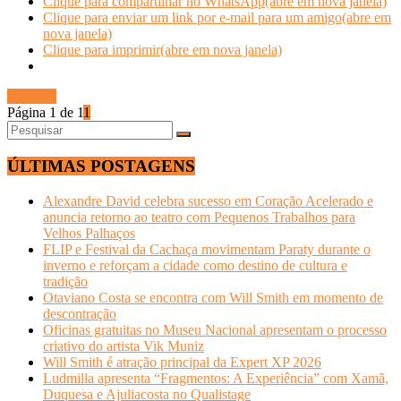
Clique para compartilhar no WhatsApp(abre em nova janela)
Clique para enviar um link por e-mail para um amigo(abre em
nova janela)
Clique para imprimir(abre em nova janela)
Ler mais
Página 1 de 1
1
ÚLTIMAS POSTAGENS
Alexandre David celebra sucesso em Coração Acelerado e
anuncia retorno ao teatro com Pequenos Trabalhos para
Velhos Palhaços
FLIP e Festival da Cachaça movimentam Paraty durante o
inverno e reforçam a cidade como destino de cultura e
tradição
Otaviano Costa se encontra com Will Smith em momento de
descontração
Oficinas gratuitas no Museu Nacional apresentam o processo
criativo do artista Vik Muniz
Will Smith é atração principal da Expert XP 2026
Ludmilla apresenta “Fragmentos: A Experiência” com Xamã,
Duquesa e Ajuliacosta no Qualistage