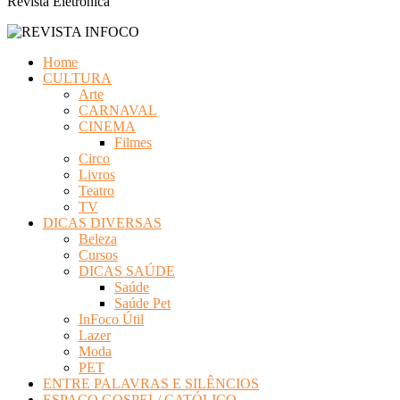
Revista Eletrônica
Home
CULTURA
Arte
CARNAVAL
CINEMA
Filmes
Circo
Livros
Teatro
TV
DICAS DIVERSAS
Beleza
Cursos
DICAS SAÚDE
Saúde
Saúde Pet
InFoco Útil
Lazer
Moda
PET
ENTRE PALAVRAS E SILÊNCIOS
ESPAÇO GOSPEL/ CATÓLICO