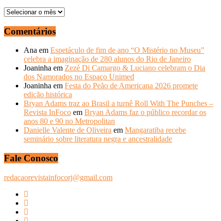
ARQUIVOS
–
ANOS
Comentários
ANTERIORES
Ana
em
Espetáculo de fim de ano “O Mistério no Museu”
celebra a imaginação de 280 alunos do Rio de Janeiro
Joaninha
em
Zezé Di Camargo & Luciano celebram o Dia
dos Namorados no Espaço Unimed
Joaninha
em
Festa do Peão de Americana 2026 promete
edição histórica
Bryan Adams traz ao Brasil a turnê Roll With The Punches –
Revista InFoco
em
Bryan Adams faz o público recordar os
anos 80 e 90 no Metropolitan
Danielle Valente de Oliveira
em
Mangaratiba recebe
seminário sobre literatura negra e ancestralidade
Fale Conosco
redacaorevistainfocorj@gmail.com