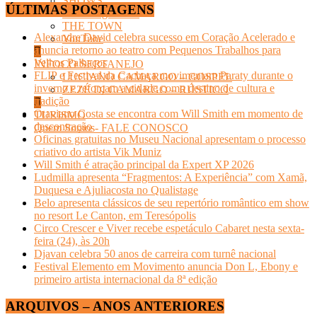
SHOWS
ÚLTIMAS POSTAGENS
Streaming Infoco
THE TOWN
Alexandre David celebra sucesso em Coração Acelerado e
YouTube
anuncia retorno ao teatro com Pequenos Trabalhos para
Velhos Palhaços
INFOCO SERTANEJO
FLIP e Festival da Cachaça movimentam Paraty durante o
LUCIANO CAMARGO – GOSPEL
inverno e reforçam a cidade como destino de cultura e
ZEZÉ DI CAMARGO – RÚSTICO
tradição
Otaviano Costa se encontra com Will Smith em momento de
TURISMO
descontração
Quem Somos- FALE CONOSCO
Oficinas gratuitas no Museu Nacional apresentam o processo
criativo do artista Vik Muniz
Will Smith é atração principal da Expert XP 2026
Ludmilla apresenta “Fragmentos: A Experiência” com Xamã,
Duquesa e Ajuliacosta no Qualistage
Belo apresenta clássicos de seu repertório romântico em show
no resort Le Canton, em Teresópolis
Circo Crescer e Viver recebe espetáculo Cabaret nesta sexta-
feira (24), às 20h
Djavan celebra 50 anos de carreira com turnê nacional
Festival Elemento em Movimento anuncia Don L, Ebony e
primeiro artista internacional da 8ª edição
ARQUIVOS – ANOS ANTERIORES