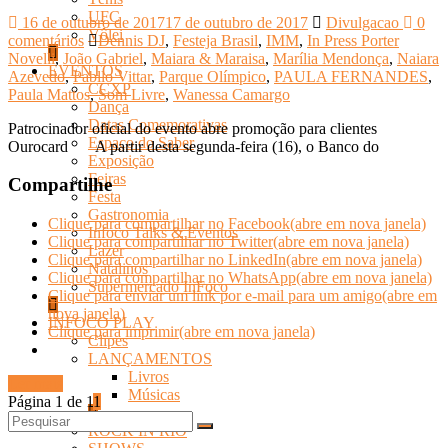
UFC
16 de outubro de 2017
17 de outubro de 2017
Divulgacao
0
Vôlei
comentários
Dennis DJ
,
Festeja Brasil
,
IMM
,
In Press Porter
Novelli
,
João Gabriel
,
Maiara & Maraisa
,
Marília Mendonça
,
Naiara
EVENTOS
Azevedo
,
Pabllo Vittar
,
Parque Olímpico
,
PAULA FERNANDES
,
CCXP
Paula Mattos
,
Som Livre
,
Wanessa Camargo
Dança
Datas Comemorativas
Patrocinador oficial do evento abre promoção para clientes
Espaço do Saber
Ourocard A partir desta segunda-feira (16), o Banco do
Exposição
Feiras
Compartilhe
Festa
Gastronomia
Clique para compartilhar no Facebook(abre em nova janela)
Infoco Talks & Eventos
Clique para compartilhar no Twitter(abre em nova janela)
Lazer
Clique para compartilhar no LinkedIn(abre em nova janela)
Natalinos
Clique para compartilhar no WhatsApp(abre em nova janela)
Supermercado InFoco
Clique para enviar um link por e-mail para um amigo(abre em
nova janela)
INFOCO PLAY
Clique para imprimir(abre em nova janela)
Clipes
LANÇAMENTOS
Livros
Ler mais
Músicas
Página 1 de 1
1
ROCK IN RIO