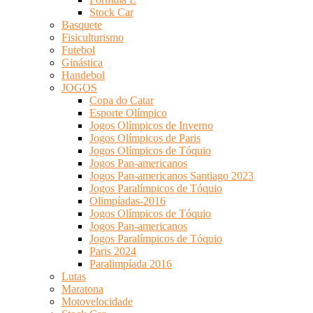
Stock Car
Basquete
Fisiculturismo
Futebol
Ginástica
Handebol
JOGOS
Copa do Catar
Esporte Olímpico
Jogos Olímpicos de Inverno
Jogos Olímpicos de Paris
Jogos Olímpicos de Tóquio
Jogos Pan-americanos
Jogos Pan-americanos Santiago 2023
Jogos Paralímpicos de Tóquio
Olimpíadas-2016
Jogos Olímpicos de Tóquio
Jogos Pan-americanos
Jogos Paralímpicos de Tóquio
Paris 2024
Paralimpíada 2016
Lutas
Maratona
Motovelocidade