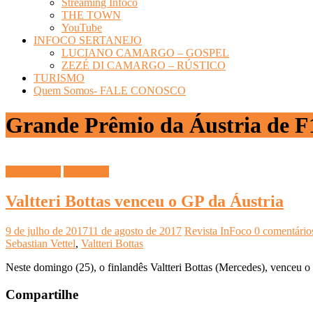
Streaming Infoco
THE TOWN
YouTube
INFOCO SERTANEJO
LUCIANO CAMARGO – GOSPEL
ZEZÉ DI CAMARGO – RÚSTICO
TURISMO
Quem Somos- FALE CONOSCO
Grande Prêmio da Áustria de F
ESPORTES
Fórmula 1
Valtteri Bottas venceu o GP da Áustria
9 de julho de 2017
11 de agosto de 2017
Revista InFoco
0 comentário
Sebastian Vettel
,
Valtteri Bottas
Neste domingo (25), o finlandês Valtteri Bottas (Mercedes), venceu o
Compartilhe