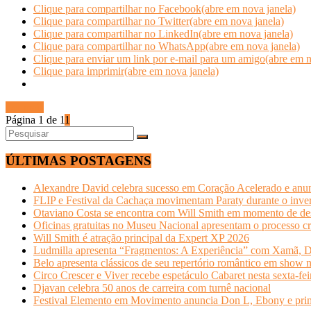
Clique para compartilhar no Facebook(abre em nova janela)
Clique para compartilhar no Twitter(abre em nova janela)
Clique para compartilhar no LinkedIn(abre em nova janela)
Clique para compartilhar no WhatsApp(abre em nova janela)
Clique para enviar um link por e-mail para um amigo(abre em n
Clique para imprimir(abre em nova janela)
Ler mais
Página 1 de 1
1
ÚLTIMAS POSTAGENS
Alexandre David celebra sucesso em Coração Acelerado e anun
FLIP e Festival da Cachaça movimentam Paraty durante o invern
Otaviano Costa se encontra com Will Smith em momento de de
Oficinas gratuitas no Museu Nacional apresentam o processo cr
Will Smith é atração principal da Expert XP 2026
Ludmilla apresenta “Fragmentos: A Experiência” com Xamã, Du
Belo apresenta clássicos de seu repertório romântico em show 
Circo Crescer e Viver recebe espetáculo Cabaret nesta sexta-fei
Djavan celebra 50 anos de carreira com turnê nacional
Festival Elemento em Movimento anuncia Don L, Ebony e primeir