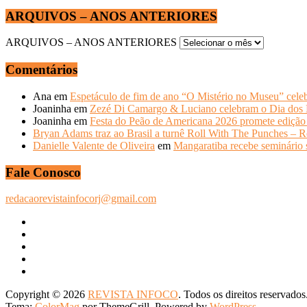
ARQUIVOS – ANOS ANTERIORES
ARQUIVOS – ANOS ANTERIORES
Comentários
Ana
em
Espetáculo de fim de ano “O Mistério no Museu” celeb
Joaninha
em
Zezé Di Camargo & Luciano celebram o Dia do
Joaninha
em
Festa do Peão de Americana 2026 promete edição 
Bryan Adams traz ao Brasil a turnê Roll With The Punches – R
Danielle Valente de Oliveira
em
Mangaratiba recebe seminário s
Fale Conosco
redacaorevistainfocorj@gmail.com
Copyright © 2026
REVISTA INFOCO
. Todos os direitos reservados
Tema:
ColorMag
por ThemeGrill. Powered by
WordPress
.