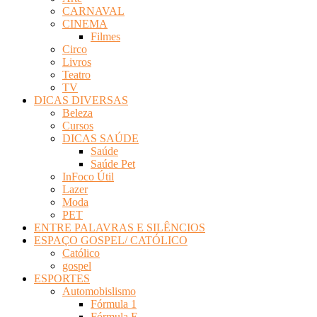
CARNAVAL
CINEMA
Filmes
Circo
Livros
Teatro
TV
DICAS DIVERSAS
Beleza
Cursos
DICAS SAÚDE
Saúde
Saúde Pet
InFoco Útil
Lazer
Moda
PET
ENTRE PALAVRAS E SILÊNCIOS
ESPAÇO GOSPEL/ CATÓLICO
Católico
gospel
ESPORTES
Automobislismo
Fórmula 1
Fórmula E