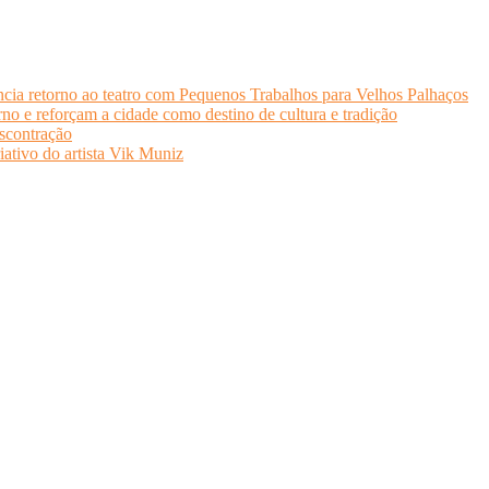
cia retorno ao teatro com Pequenos Trabalhos para Velhos Palhaços
o e reforçam a cidade como destino de cultura e tradição
scontração
iativo do artista Vik Muniz