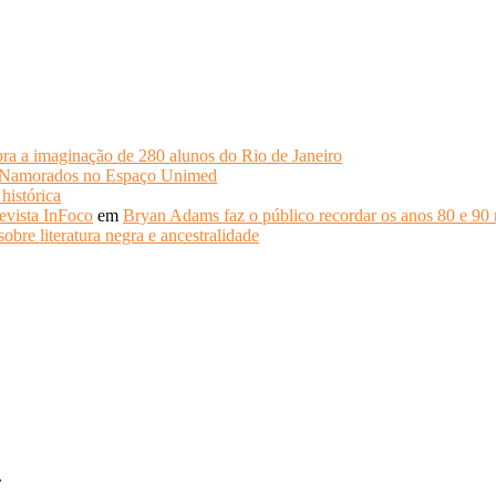
ra a imaginação de 280 alunos do Rio de Janeiro
s Namorados no Espaço Unimed
histórica
evista InFoco
em
Bryan Adams faz o público recordar os anos 80 e 90 
obre literatura negra e ancestralidade
.