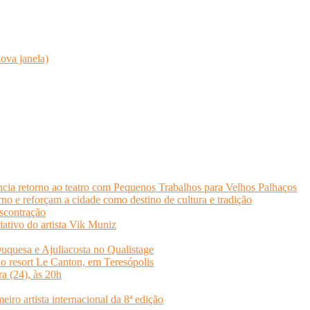
ova janela)
cia retorno ao teatro com Pequenos Trabalhos para Velhos Palhaços
o e reforçam a cidade como destino de cultura e tradição
scontração
iativo do artista Vik Muniz
quesa e Ajuliacosta no Qualistage
no resort Le Canton, em Teresópolis
ra (24), às 20h
o artista internacional da 8ª edição