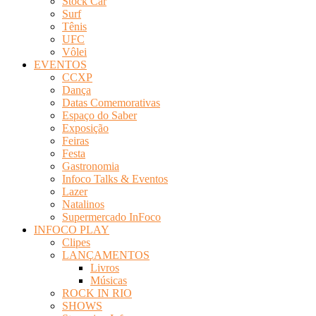
Stock Car
Surf
Tênis
UFC
Vôlei
EVENTOS
CCXP
Dança
Datas Comemorativas
Espaço do Saber
Exposição
Feiras
Festa
Gastronomia
Infoco Talks & Eventos
Lazer
Natalinos
Supermercado InFoco
INFOCO PLAY
Clipes
LANÇAMENTOS
Livros
Músicas
ROCK IN RIO
SHOWS