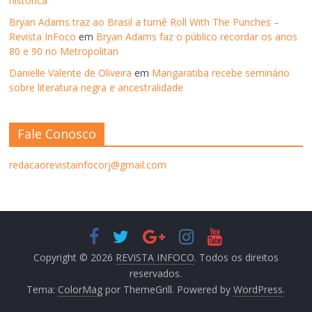
histórica
Bryan Adams traz ao Brasil a turnê Roll With The Punches –
Revista InFoco
em
Bryan Adams faz o público recordar os anos
80 e 90 no Metropolitan
Danielle Valente de Oliveira
em
Mangaratiba recebe seminário
sobre literatura negra e ancestralidade
Fale Conosco
redacaorevistainfocorj@gmail.com
Copyright © 2026
REVISTA INFOCO
. Todos os direitos
reservados.
Tema:
ColorMag
por ThemeGrill. Powered by
WordPress
.