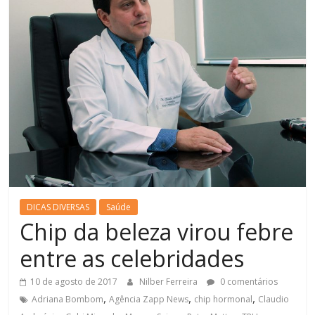
DICAS DIVERSAS
Saúde
Chip da beleza virou febre
entre as celebridades
10 de agosto de 2017
Nilber Ferreira
0 comentários
,
,
,
Adriana Bombom
Agência Zapp News
chip hormonal
Claudio