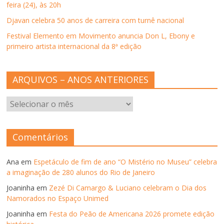
n
feira (24), às 20h
e
l
Djavan celebra 50 anos de carreira com turnê nacional
a
)
Festival Elemento em Movimento anuncia Don L, Ebony e
primeiro artista internacional da 8ª edição
ARQUIVOS – ANOS ANTERIORES
ARQUIVOS
–
ANOS
ANTERIORES
Comentários
Ana
em
Espetáculo de fim de ano “O Mistério no Museu” celebra
a imaginação de 280 alunos do Rio de Janeiro
Joaninha
em
Zezé Di Camargo & Luciano celebram o Dia dos
Namorados no Espaço Unimed
Joaninha
em
Festa do Peão de Americana 2026 promete edição