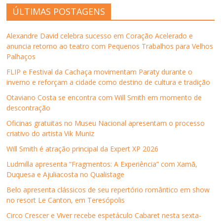
r
r
r
r
k
r
ÚLTIMAS POSTAGENS
n
n
n
n
p
e
o
o
o
o
o
e
F
T
L
W
r
m
a
w
i
h
e
n
Alexandre David celebra sucesso em Coração Acelerado e
c
i
n
a
-
o
e
t
k
t
m
v
anuncia retorno ao teatro com Pequenos Trabalhos para Velhos
b
t
e
s
a
a
Palhaços
o
e
d
A
i
j
o
r
I
p
l
a
k
(
n
p
p
n
FLIP e Festival da Cachaça movimentam Paraty durante o
(
a
(
(
a
e
inverno e reforçam a cidade como destino de cultura e tradição
a
b
a
a
r
l
b
r
b
b
a
a
r
e
r
r
u
)
Otaviano Costa se encontra com Will Smith em momento de
e
e
e
e
m
descontração
e
m
e
e
a
m
n
m
m
m
n
o
n
n
i
Oficinas gratuitas no Museu Nacional apresentam o processo
o
v
o
o
g
criativo do artista Vik Muniz
v
a
v
v
o
a
j
a
a
(
j
a
j
j
a
Will Smith é atração principal da Expert XP 2026
a
n
a
a
b
n
e
n
n
r
Ludmilla apresenta “Fragmentos: A Experiência” com Xamã,
e
l
e
e
e
l
a
l
l
e
Duquesa e Ajuliacosta no Qualistage
a
)
a
a
m
)
)
)
n
Belo apresenta clássicos de seu repertório romântico em show
o
v
no resort Le Canton, em Teresópolis
a
j
Circo Crescer e Viver recebe espetáculo Cabaret nesta sexta-
a