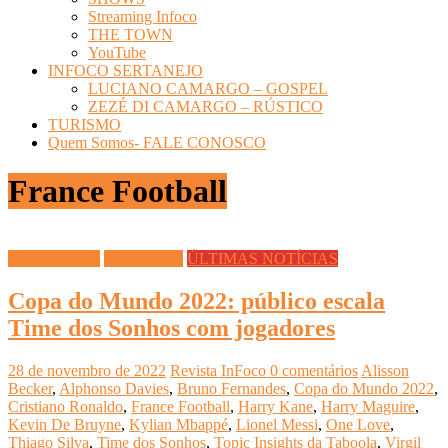
Streaming Infoco
THE TOWN
YouTube
INFOCO SERTANEJO
LUCIANO CAMARGO – GOSPEL
ZEZÉ DI CAMARGO – RÚSTICO
TURISMO
Quem Somos- FALE CONOSCO
France Football
Copa do Catar
ESPORTES
ÚLTIMAS NOTÍCIAS
Copa do Mundo 2022: público escala
Time dos Sonhos com jogadores
28 de novembro de 2022
Revista InFoco
0 comentários
Alisson
Becker
,
Alphonso Davies
,
Bruno Fernandes
,
Copa do Mundo 2022
,
Cristiano Ronaldo
,
France Football
,
Harry Kane
,
Harry Maguire
,
Kevin De Bruyne
,
Kylian Mbappé
,
Lionel Messi
,
One Love
,
Thiago Silva
,
Time dos Sonhos
,
Topic Insights da Taboola
,
Virgil