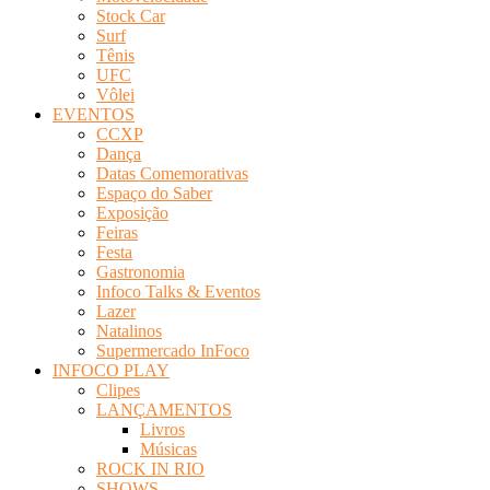
Stock Car
Surf
Tênis
UFC
Vôlei
EVENTOS
CCXP
Dança
Datas Comemorativas
Espaço do Saber
Exposição
Feiras
Festa
Gastronomia
Infoco Talks & Eventos
Lazer
Natalinos
Supermercado InFoco
INFOCO PLAY
Clipes
LANÇAMENTOS
Livros
Músicas
ROCK IN RIO
SHOWS