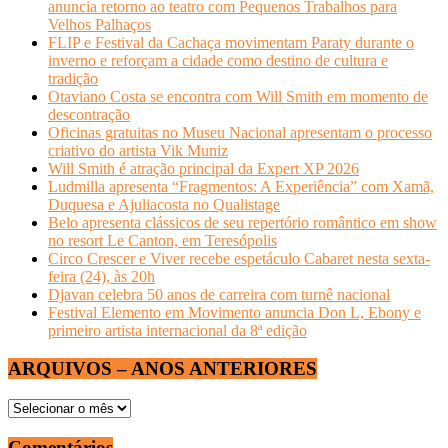
anuncia retorno ao teatro com Pequenos Trabalhos para
Velhos Palhaços
FLIP e Festival da Cachaça movimentam Paraty durante o
inverno e reforçam a cidade como destino de cultura e
tradição
Otaviano Costa se encontra com Will Smith em momento de
descontração
Oficinas gratuitas no Museu Nacional apresentam o processo
criativo do artista Vik Muniz
Will Smith é atração principal da Expert XP 2026
Ludmilla apresenta “Fragmentos: A Experiência” com Xamã,
Duquesa e Ajuliacosta no Qualistage
Belo apresenta clássicos de seu repertório romântico em show
no resort Le Canton, em Teresópolis
Circo Crescer e Viver recebe espetáculo Cabaret nesta sexta-
feira (24), às 20h
Djavan celebra 50 anos de carreira com turnê nacional
Festival Elemento em Movimento anuncia Don L, Ebony e
primeiro artista internacional da 8ª edição
ARQUIVOS – ANOS ANTERIORES
ARQUIVOS
–
ANOS
Comentários