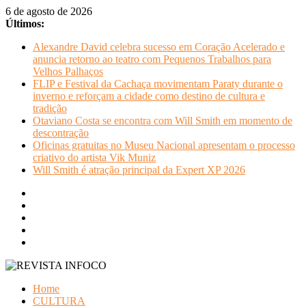
Pular
6 de agosto de 2026
para
Últimos:
o
Alexandre David celebra sucesso em Coração Acelerado e
conteúdo
anuncia retorno ao teatro com Pequenos Trabalhos para
Velhos Palhaços
FLIP e Festival da Cachaça movimentam Paraty durante o
inverno e reforçam a cidade como destino de cultura e
tradição
Otaviano Costa se encontra com Will Smith em momento de
descontração
Oficinas gratuitas no Museu Nacional apresentam o processo
criativo do artista Vik Muniz
Will Smith é atração principal da Expert XP 2026
REVISTA
Home
INFOCO
CULTURA