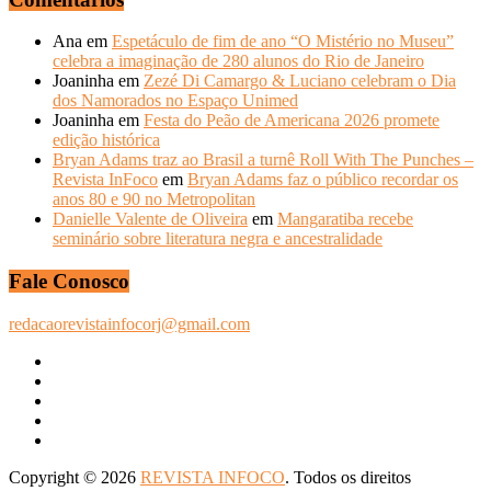
ANTERIORES
Ana
em
Espetáculo de fim de ano “O Mistério no Museu”
celebra a imaginação de 280 alunos do Rio de Janeiro
Joaninha
em
Zezé Di Camargo & Luciano celebram o Dia
dos Namorados no Espaço Unimed
Joaninha
em
Festa do Peão de Americana 2026 promete
edição histórica
Bryan Adams traz ao Brasil a turnê Roll With The Punches –
Revista InFoco
em
Bryan Adams faz o público recordar os
anos 80 e 90 no Metropolitan
Danielle Valente de Oliveira
em
Mangaratiba recebe
seminário sobre literatura negra e ancestralidade
Fale Conosco
redacaorevistainfocorj@gmail.com
Copyright © 2026
REVISTA INFOCO
. Todos os direitos