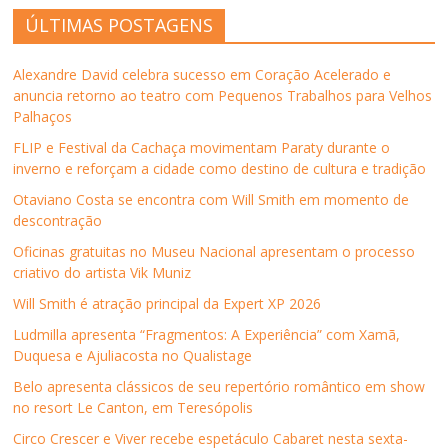
r
r
r
r
k
r
ÚLTIMAS POSTAGENS
n
n
n
n
p
e
o
o
o
o
o
e
F
T
L
W
r
m
a
w
i
h
e
n
Alexandre David celebra sucesso em Coração Acelerado e
c
i
n
a
-
o
e
t
k
t
m
v
anuncia retorno ao teatro com Pequenos Trabalhos para Velhos
b
t
e
s
a
a
Palhaços
o
e
d
A
i
j
o
r
I
p
l
a
k
(
n
p
p
n
FLIP e Festival da Cachaça movimentam Paraty durante o
(
a
(
(
a
e
inverno e reforçam a cidade como destino de cultura e tradição
a
b
a
a
r
l
b
r
b
b
a
a
r
e
r
r
u
)
Otaviano Costa se encontra com Will Smith em momento de
e
e
e
e
m
descontração
e
m
e
e
a
m
n
m
m
m
n
o
n
n
i
Oficinas gratuitas no Museu Nacional apresentam o processo
o
v
o
o
g
criativo do artista Vik Muniz
v
a
v
v
o
a
j
a
a
(
j
a
j
j
a
Will Smith é atração principal da Expert XP 2026
a
n
a
a
b
n
e
n
n
r
Ludmilla apresenta “Fragmentos: A Experiência” com Xamã,
e
l
e
e
e
l
a
l
l
e
Duquesa e Ajuliacosta no Qualistage
a
)
a
a
m
)
)
)
n
Belo apresenta clássicos de seu repertório romântico em show
o
v
no resort Le Canton, em Teresópolis
a
j
Circo Crescer e Viver recebe espetáculo Cabaret nesta sexta-
a