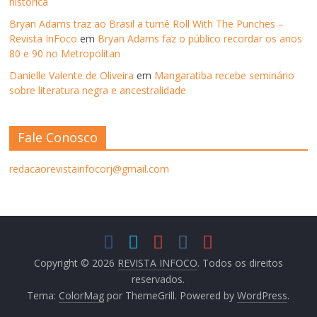
histórica
Bryan Adams traz ao Brasil a turnê Roll With The Punches –
Revista InFoco
em
Bryan Adams faz o público recordar os anos
80 e 90 no Metropolitan
Danielle Valente de Oliveira
em
Mangaratiba recebe seminário
sobre literatura negra e ancestralidade
Fale Conosco
redacaorevistainfocorj@gmail.com
Copyright © 2026
REVISTA INFOCO
. Todos os direitos
reservados.
Tema:
ColorMag
por ThemeGrill. Powered by
WordPress
.