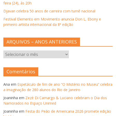
n
feira (24), às 20h
e
l
Djavan celebra 50 anos de carreira com turnê nacional
a
)
Festival Elemento em Movimento anuncia Don L, Ebony e
primeiro artista internacional da 8ª edição
ARQUIVOS – ANOS ANTERIORES
ARQUIVOS
–
ANOS
ANTERIORES
Comentários
Ana
em
Espetáculo de fim de ano “O Mistério no Museu” celebra
a imaginação de 280 alunos do Rio de Janeiro
Joaninha
em
Zezé Di Camargo & Luciano celebram o Dia dos
Namorados no Espaço Unimed
Joaninha
em
Festa do Peão de Americana 2026 promete edição