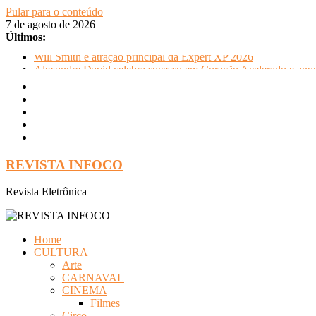
Pular para o conteúdo
7 de agosto de 2026
Últimos:
Will Smith é atração principal da Expert XP 2026
Alexandre David celebra sucesso em Coração Acelerado e anun
FLIP e Festival da Cachaça movimentam Paraty durante o invern
Otaviano Costa se encontra com Will Smith em momento de de
Oficinas gratuitas no Museu Nacional apresentam o processo cr
REVISTA INFOCO
Revista Eletrônica
Home
CULTURA
Arte
CARNAVAL
CINEMA
Filmes
Circo