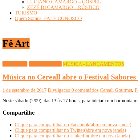
LUCIANO CAMARGO – GOSPEL
ZEZÉ DI CAMARGO – RÚSTICO
TURISMO
Quem Somos- FALE CONOSCO
Fê Art
Gastronomia
INFOCO PLAY
MÚSICA - LANÇAMENTOS
Música no Cereall abre o Festival Sabores
1 de setembro de 2017
Divulgacao
0 comentários
Cereall Gourmet
,
F
Neste sábado (2/09), das 13 às 17 horas, para iniciar com harmonia m
Compartilhe
Clique para compartilhar no Facebook(abre em nova janela)
Clique para compartilhar no Twitter(abre em nova janela)
Clique para compartilhar no LinkedIn(abre em nova janela)