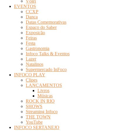
Vôlei
EVENTOS
CCXP
Dança
Datas Comemorativas
Espaço do Saber
Exposição
Feiras
Festa
Gastronomia
Infoco Talks & Eventos
Lazer
Natalinos
Supermercado InFoco
INFOCO PLAY
Clipes
LANÇAMENTOS
Livros
Músicas
ROCK IN RIO
SHOWS
Streaming Infoco
THE TOWN
YouTube
INFOCO SERTANEJO