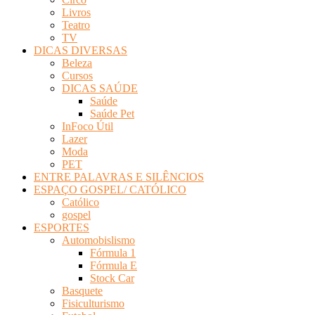
Livros
Teatro
TV
DICAS DIVERSAS
Beleza
Cursos
DICAS SAÚDE
Saúde
Saúde Pet
InFoco Útil
Lazer
Moda
PET
ENTRE PALAVRAS E SILÊNCIOS
ESPAÇO GOSPEL/ CATÓLICO
Católico
gospel
ESPORTES
Automobislismo
Fórmula 1
Fórmula E
Stock Car
Basquete
Fisiculturismo