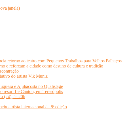
ova janela)
cia retorno ao teatro com Pequenos Trabalhos para Velhos Palhaços
o e reforçam a cidade como destino de cultura e tradição
scontração
iativo do artista Vik Muniz
quesa e Ajuliacosta no Qualistage
no resort Le Canton, em Teresópolis
ra (24), às 20h
o artista internacional da 8ª edição