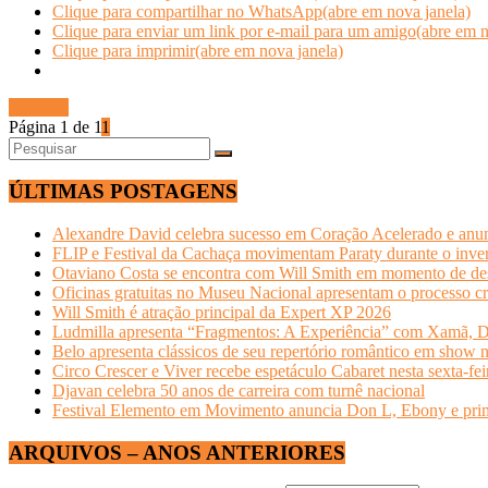
Clique para compartilhar no WhatsApp(abre em nova janela)
Clique para enviar um link por e-mail para um amigo(abre em n
Clique para imprimir(abre em nova janela)
Ler mais
Página 1 de 1
1
ÚLTIMAS POSTAGENS
Alexandre David celebra sucesso em Coração Acelerado e anun
FLIP e Festival da Cachaça movimentam Paraty durante o invern
Otaviano Costa se encontra com Will Smith em momento de de
Oficinas gratuitas no Museu Nacional apresentam o processo cr
Will Smith é atração principal da Expert XP 2026
Ludmilla apresenta “Fragmentos: A Experiência” com Xamã, Du
Belo apresenta clássicos de seu repertório romântico em show 
Circo Crescer e Viver recebe espetáculo Cabaret nesta sexta-fei
Djavan celebra 50 anos de carreira com turnê nacional
Festival Elemento em Movimento anuncia Don L, Ebony e primeir
ARQUIVOS – ANOS ANTERIORES