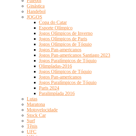
Futebol
Ginástica
Handebol
JOGOS
Copa do Catar
Esporte Olímpico
Jogos Olímpicos de Inverno
Jogos Olímpicos de Paris
Jogos Olímpicos de Tóquio
Jogos Pan-americanos
Jogos Pan-americanos Santiago 2023
Jogos Paralímpicos de Tóquio
Olimpíadas-2016
Jogos Olímpicos de Tóquio
Jogos Pan-americanos
Jogos Paralímpicos de Tóquio
Paris 2024
Paralimpíada 2016
Lutas
Maratona
Motovelocidade
Stock Car
Surf
Tênis
UFC