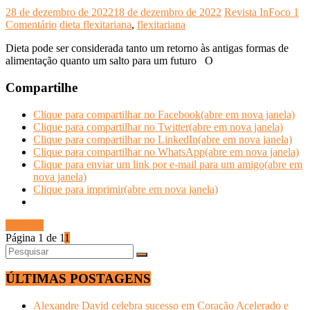
28 de dezembro de 2022
18 de dezembro de 2022
Revista InFoco
1
Comentário
dieta flexitariana
,
flexitariana
Dieta pode ser considerada tanto um retorno às antigas formas de
alimentação quanto um salto para um futuro O
Compartilhe
Clique para compartilhar no Facebook(abre em nova janela)
Clique para compartilhar no Twitter(abre em nova janela)
Clique para compartilhar no LinkedIn(abre em nova janela)
Clique para compartilhar no WhatsApp(abre em nova janela)
Clique para enviar um link por e-mail para um amigo(abre em
nova janela)
Clique para imprimir(abre em nova janela)
Ler mais
Página 1 de 1
1
ÚLTIMAS POSTAGENS
Alexandre David celebra sucesso em Coração Acelerado e