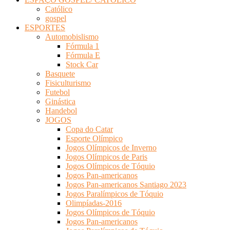
Católico
gospel
ESPORTES
Automobislismo
Fórmula 1
Fórmula E
Stock Car
Basquete
Fisiculturismo
Futebol
Ginástica
Handebol
JOGOS
Copa do Catar
Esporte Olímpico
Jogos Olímpicos de Inverno
Jogos Olímpicos de Paris
Jogos Olímpicos de Tóquio
Jogos Pan-americanos
Jogos Pan-americanos Santiago 2023
Jogos Paralímpicos de Tóquio
Olimpíadas-2016
Jogos Olímpicos de Tóquio
Jogos Pan-americanos