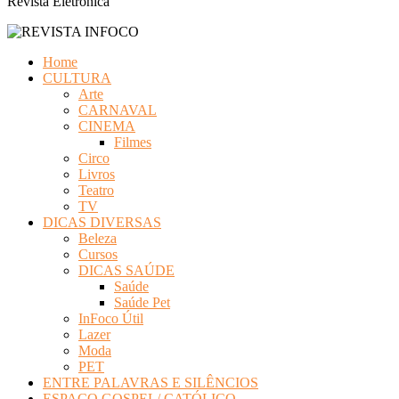
Revista Eletrônica
Home
CULTURA
Arte
CARNAVAL
CINEMA
Filmes
Circo
Livros
Teatro
TV
DICAS DIVERSAS
Beleza
Cursos
DICAS SAÚDE
Saúde
Saúde Pet
InFoco Útil
Lazer
Moda
PET
ENTRE PALAVRAS E SILÊNCIOS
ESPAÇO GOSPEL/ CATÓLICO