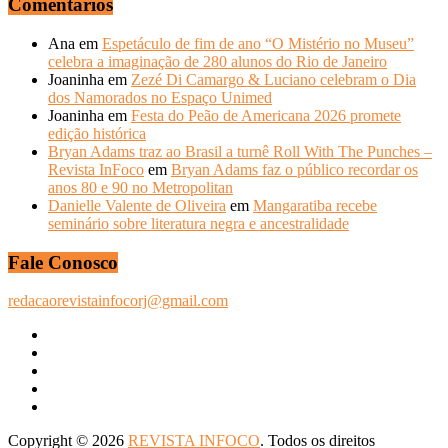
Comentários
Ana
em
Espetáculo de fim de ano “O Mistério no Museu”
celebra a imaginação de 280 alunos do Rio de Janeiro
Joaninha
em
Zezé Di Camargo & Luciano celebram o Dia
dos Namorados no Espaço Unimed
Joaninha
em
Festa do Peão de Americana 2026 promete
edição histórica
Bryan Adams traz ao Brasil a turnê Roll With The Punches –
Revista InFoco
em
Bryan Adams faz o público recordar os
anos 80 e 90 no Metropolitan
Danielle Valente de Oliveira
em
Mangaratiba recebe
seminário sobre literatura negra e ancestralidade
Fale Conosco
redacaorevistainfocorj@gmail.com
Copyright © 2026
REVISTA INFOCO
. Todos os direitos