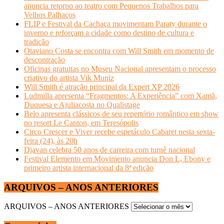
anuncia retorno ao teatro com Pequenos Trabalhos para
Velhos Palhaços
FLIP e Festival da Cachaça movimentam Paraty durante o
inverno e reforçam a cidade como destino de cultura e
tradição
Otaviano Costa se encontra com Will Smith em momento de
descontração
Oficinas gratuitas no Museu Nacional apresentam o processo
criativo do artista Vik Muniz
Will Smith é atração principal da Expert XP 2026
Ludmilla apresenta “Fragmentos: A Experiência” com Xamã,
Duquesa e Ajuliacosta no Qualistage
Belo apresenta clássicos de seu repertório romântico em show
no resort Le Canton, em Teresópolis
Circo Crescer e Viver recebe espetáculo Cabaret nesta sexta-
feira (24), às 20h
Djavan celebra 50 anos de carreira com turnê nacional
Festival Elemento em Movimento anuncia Don L, Ebony e
primeiro artista internacional da 8ª edição
ARQUIVOS – ANOS ANTERIORES
ARQUIVOS – ANOS ANTERIORES