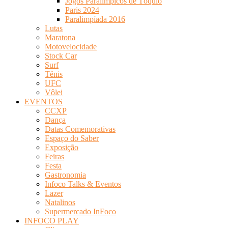
Jogos Paralímpicos de Tóquio
Paris 2024
Paralimpíada 2016
Lutas
Maratona
Motovelocidade
Stock Car
Surf
Tênis
UFC
Vôlei
EVENTOS
CCXP
Dança
Datas Comemorativas
Espaço do Saber
Exposição
Feiras
Festa
Gastronomia
Infoco Talks & Eventos
Lazer
Natalinos
Supermercado InFoco
INFOCO PLAY