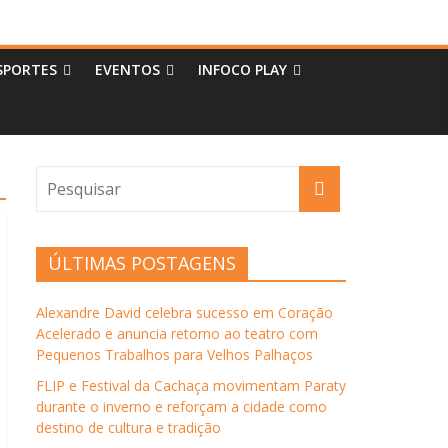
SPORTES
EVENTOS
INFOCO PLAY
ÚLTIMAS POSTAGENS
Alexandre David celebra sucesso em Coração
Acelerado e anuncia retorno ao teatro com
Pequenos Trabalhos para Velhos Palhaços
FLIP e Festival da Cachaça movimentam Paraty
durante o inverno e reforçam a cidade como
destino de cultura e tradição