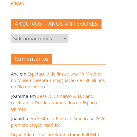
edição
ARQUIVOS – ANOS ANTERIORES
ARQUIVOS
–
ANOS
ANTERIORES
Comentários
Ana
em
Espetáculo de fim de ano “O Mistério
no Museu” celebra a imaginação de 280 alunos
do Rio de Janeiro
Joaninha
em
Zezé Di Camargo & Luciano
celebram o Dia dos Namorados no Espaço
Unimed
Joaninha
em
Festa do Peão de Americana 2026
promete edição histórica
Bryan Adams traz ao Brasil a turnê Roll With