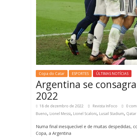
Copa do Catar
ESPORTES
ÚLTIMAS NOTÍCIAS
Argentina se consagra
2022
18 de dezembro de 2022
Revista InFoco
0 com
,
,
,
,
Bueno
Lionel Messi
Lionel Scaloni
Lusail Stadium
Qatar
Numa final inesquecível e de muitas despedidas, 
Copa, a Argentina