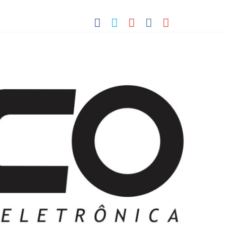
 Pequenos Trabalhos para Velhos Palhaços
o destino de cultura e tradição