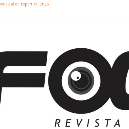
principal da Expert XP 2026
ebra sucesso em Coração Acelerado e anuncia retorno ao teatro com
achaça movimentam Paraty durante o inverno e reforçam a cidade com
ncontra com Will Smith em momento de descontração
o Museu Nacional apresentam o processo criativo do artista Vik Muniz