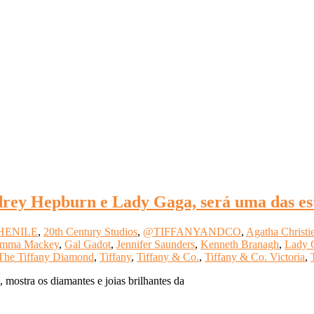
drey Hepburn e Lady Gaga, será uma das es
HENILE
,
20th Century Studios
,
@TIFFANYANDCO
,
Agatha Christi
mma Mackey
,
Gal Gadot
,
Jennifer Saunders
,
Kenneth Branagh
,
Lady 
The Tiffany Diamond
,
Tiffany
,
Tiffany & Co.
,
Tiffany & Co. Victoria
,
 mostra os diamantes e joias brilhantes da