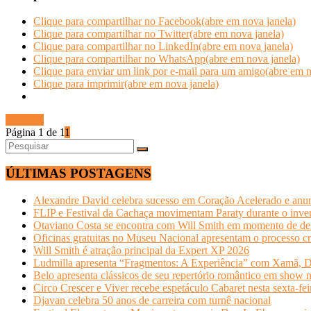
Clique para compartilhar no Facebook(abre em nova janela)
Clique para compartilhar no Twitter(abre em nova janela)
Clique para compartilhar no LinkedIn(abre em nova janela)
Clique para compartilhar no WhatsApp(abre em nova janela)
Clique para enviar um link por e-mail para um amigo(abre em n
Clique para imprimir(abre em nova janela)
Ler mais
Página 1 de 1
1
ÚLTIMAS POSTAGENS
Alexandre David celebra sucesso em Coração Acelerado e anun
FLIP e Festival da Cachaça movimentam Paraty durante o invern
Otaviano Costa se encontra com Will Smith em momento de de
Oficinas gratuitas no Museu Nacional apresentam o processo cr
Will Smith é atração principal da Expert XP 2026
Ludmilla apresenta “Fragmentos: A Experiência” com Xamã, Du
Belo apresenta clássicos de seu repertório romântico em show 
Circo Crescer e Viver recebe espetáculo Cabaret nesta sexta-fei
Djavan celebra 50 anos de carreira com turnê nacional