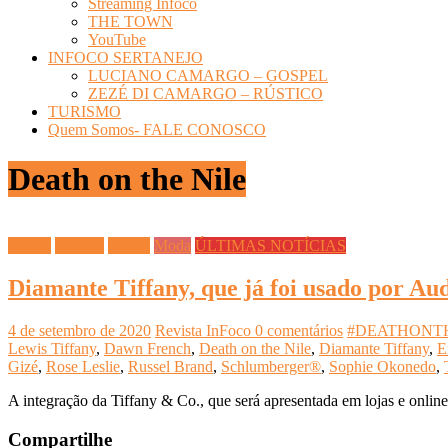
Streaming Infoco
THE TOWN
YouTube
INFOCO SERTANEJO
LUCIANO CAMARGO – GOSPEL
ZEZÉ DI CAMARGO – RÚSTICO
TURISMO
Quem Somos- FALE CONOSCO
Death on the Nile
Beleza
Cinema
Filmes
Moda
ÚLTIMAS NOTÍCIAS
Diamante Tiffany, que já foi usado por Au
4 de setembro de 2020
Revista InFoco
0 comentários
#DEATHONT
Lewis Tiffany
,
Dawn French
,
Death on the Nile
,
Diamante Tiffany
,
E
Gizé
,
Rose Leslie
,
Russel Brand
,
Schlumberger®
,
Sophie Okonedo
,
A integração da Tiffany & Co., que será apresentada em lojas e online,
Compartilhe