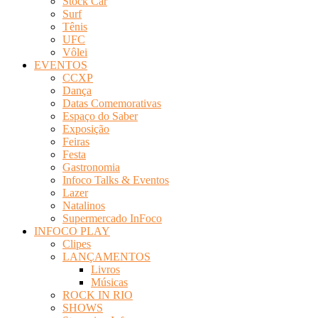
Stock Car
Surf
Tênis
UFC
Vôlei
EVENTOS
CCXP
Dança
Datas Comemorativas
Espaço do Saber
Exposição
Feiras
Festa
Gastronomia
Infoco Talks & Eventos
Lazer
Natalinos
Supermercado InFoco
INFOCO PLAY
Clipes
LANÇAMENTOS
Livros
Músicas
ROCK IN RIO
SHOWS