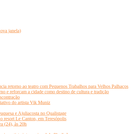
ova janela)
cia retorno ao teatro com Pequenos Trabalhos para Velhos Palhaços
o e reforçam a cidade como destino de cultura e tradição
scontração
iativo do artista Vik Muniz
quesa e Ajuliacosta no Qualistage
no resort Le Canton, em Teresópolis
ra (24), às 20h