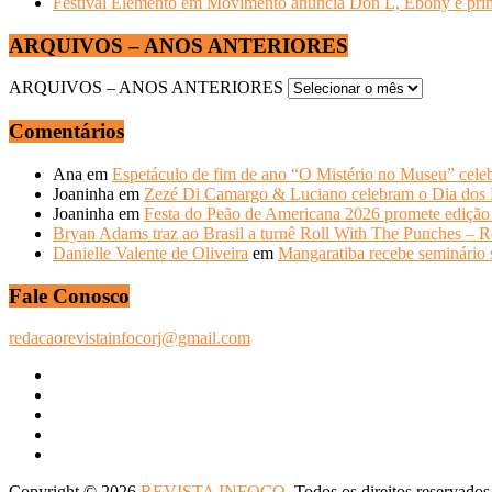
Festival Elemento em Movimento anuncia Don L, Ebony e primeir
ARQUIVOS – ANOS ANTERIORES
ARQUIVOS – ANOS ANTERIORES
Comentários
Ana
em
Espetáculo de fim de ano “O Mistério no Museu” celeb
Joaninha
em
Zezé Di Camargo & Luciano celebram o Dia do
Joaninha
em
Festa do Peão de Americana 2026 promete edição 
Bryan Adams traz ao Brasil a turnê Roll With The Punches – R
Danielle Valente de Oliveira
em
Mangaratiba recebe seminário s
Fale Conosco
redacaorevistainfocorj@gmail.com
Copyright © 2026
REVISTA INFOCO
. Todos os direitos reservados