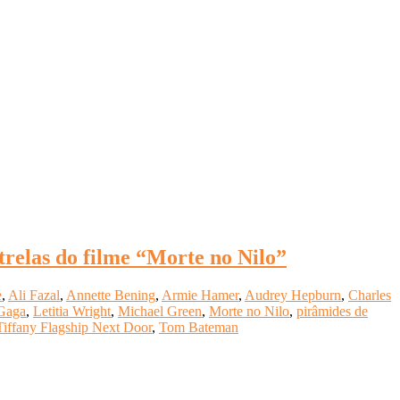
trelas do filme “Morte no Nilo”
e
,
Ali Fazal
,
Annette Bening
,
Armie Hamer
,
Audrey Hepburn
,
Charles
Gaga
,
Letitia Wright
,
Michael Green
,
Morte no Nilo
,
pirâmides de
Tiffany Flagship Next Door
,
Tom Bateman