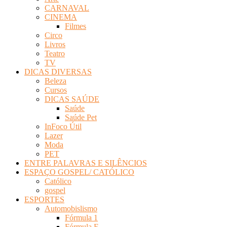
CARNAVAL
CINEMA
Filmes
Circo
Livros
Teatro
TV
DICAS DIVERSAS
Beleza
Cursos
DICAS SAÚDE
Saúde
Saúde Pet
InFoco Útil
Lazer
Moda
PET
ENTRE PALAVRAS E SILÊNCIOS
ESPAÇO GOSPEL/ CATÓLICO
Católico
gospel
ESPORTES
Automobislismo
Fórmula 1
Fórmula E