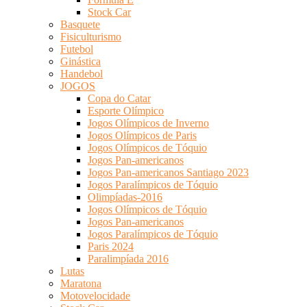
Stock Car
Basquete
Fisiculturismo
Futebol
Ginástica
Handebol
JOGOS
Copa do Catar
Esporte Olímpico
Jogos Olímpicos de Inverno
Jogos Olímpicos de Paris
Jogos Olímpicos de Tóquio
Jogos Pan-americanos
Jogos Pan-americanos Santiago 2023
Jogos Paralímpicos de Tóquio
Olimpíadas-2016
Jogos Olímpicos de Tóquio
Jogos Pan-americanos
Jogos Paralímpicos de Tóquio
Paris 2024
Paralimpíada 2016
Lutas
Maratona
Motovelocidade