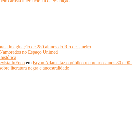
o artista internacional da 8ª edição
ra a imaginação de 280 alunos do Rio de Janeiro
s Namorados no Espaço Unimed
histórica
evista InFoco
em
Bryan Adams faz o público recordar os anos 80 e 90 
obre literatura negra e ancestralidade
.