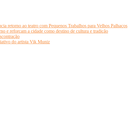
cia retorno ao teatro com Pequenos Trabalhos para Velhos Palhaços
o e reforçam a cidade como destino de cultura e tradição
scontração
iativo do artista Vik Muniz