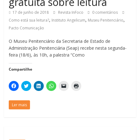
gratuita sobre leitura
17 de junho de 2018
Revista InFoco
0 comentários
,
,
,
Como está sua leitura?
Instituto Angelicum
Museu Penitenciário
Pacto Comunicação
O Museu Penitenciário da Secretaria de Estado de
Administração Penitenciária (Seap) recebe nesta segunda-
feira (18/6), às 10h, a palestra “Como
Compartilhe
C
C
C
C
C
C
l
l
l
l
l
l
i
i
i
i
i
i
q
q
q
q
q
q
u
u
u
u
u
u
Ler mais
e
e
e
e
e
e
p
p
p
p
p
p
a
a
a
a
a
a
r
r
r
r
r
r
a
a
a
a
a
a
c
c
c
c
e
i
o
o
o
o
n
m
m
m
m
m
v
p
p
p
p
p
i
r