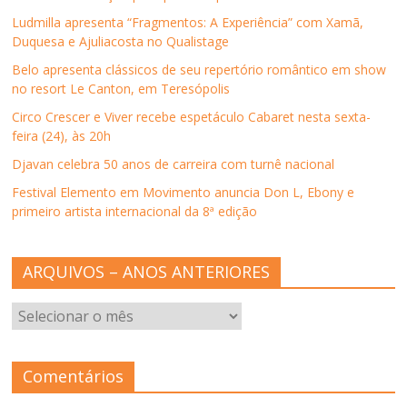
a
n
a
a
b
n
e
n
n
r
Ludmilla apresenta “Fragmentos: A Experiência” com Xamã,
e
l
e
e
e
l
a
l
l
e
Duquesa e Ajuliacosta no Qualistage
a
)
a
a
m
)
)
)
n
Belo apresenta clássicos de seu repertório romântico em show
o
v
no resort Le Canton, em Teresópolis
a
j
Circo Crescer e Viver recebe espetáculo Cabaret nesta sexta-
a
n
feira (24), às 20h
e
l
Djavan celebra 50 anos de carreira com turnê nacional
a
)
Festival Elemento em Movimento anuncia Don L, Ebony e
primeiro artista internacional da 8ª edição
ARQUIVOS – ANOS ANTERIORES
ARQUIVOS
–
ANOS
ANTERIORES
Comentários