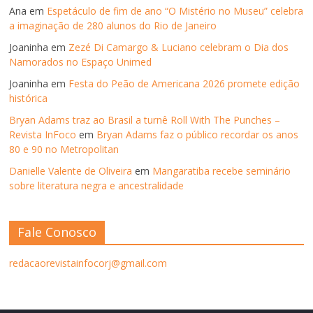
Ana
em
Espetáculo de fim de ano “O Mistério no Museu” celebra
a imaginação de 280 alunos do Rio de Janeiro
Joaninha
em
Zezé Di Camargo & Luciano celebram o Dia dos
Namorados no Espaço Unimed
Joaninha
em
Festa do Peão de Americana 2026 promete edição
histórica
Bryan Adams traz ao Brasil a turnê Roll With The Punches –
Revista InFoco
em
Bryan Adams faz o público recordar os anos
80 e 90 no Metropolitan
Danielle Valente de Oliveira
em
Mangaratiba recebe seminário
sobre literatura negra e ancestralidade
Fale Conosco
redacaorevistainfocorj@gmail.com