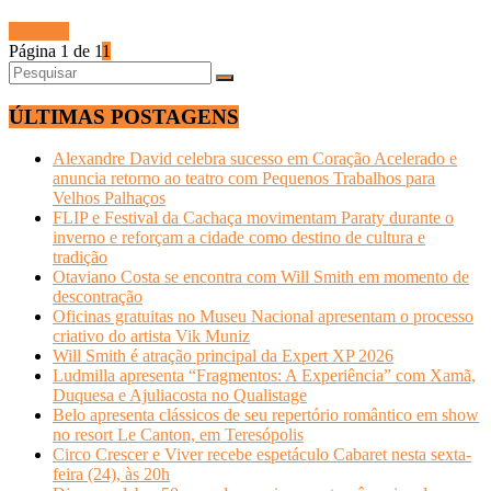
Ler mais
Página 1 de 1
1
ÚLTIMAS POSTAGENS
Alexandre David celebra sucesso em Coração Acelerado e
anuncia retorno ao teatro com Pequenos Trabalhos para
Velhos Palhaços
FLIP e Festival da Cachaça movimentam Paraty durante o
inverno e reforçam a cidade como destino de cultura e
tradição
Otaviano Costa se encontra com Will Smith em momento de
descontração
Oficinas gratuitas no Museu Nacional apresentam o processo
criativo do artista Vik Muniz
Will Smith é atração principal da Expert XP 2026
Ludmilla apresenta “Fragmentos: A Experiência” com Xamã,
Duquesa e Ajuliacosta no Qualistage
Belo apresenta clássicos de seu repertório romântico em show
no resort Le Canton, em Teresópolis
Circo Crescer e Viver recebe espetáculo Cabaret nesta sexta-
feira (24), às 20h