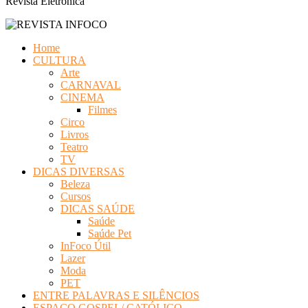
Revista Eletrônica
Home
CULTURA
Arte
CARNAVAL
CINEMA
Filmes
Circo
Livros
Teatro
TV
DICAS DIVERSAS
Beleza
Cursos
DICAS SAÚDE
Saúde
Saúde Pet
InFoco Útil
Lazer
Moda
PET
ENTRE PALAVRAS E SILÊNCIOS
ESPAÇO GOSPEL/ CATÓLICO