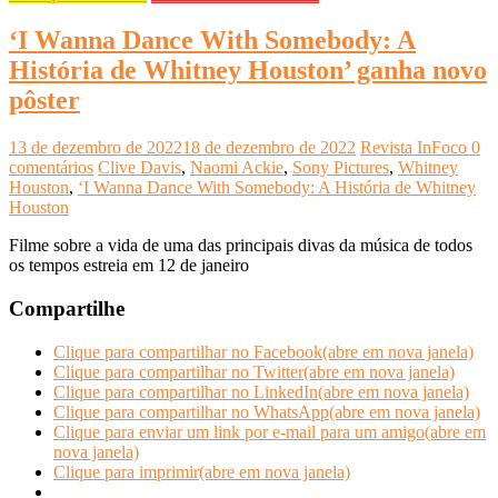
‘I Wanna Dance With Somebody: A
História de Whitney Houston’ ganha novo
pôster
13 de dezembro de 2022
18 de dezembro de 2022
Revista InFoco
0
comentários
Clive Davis
,
Naomi Ackie
,
Sony Pictures
,
Whitney
Houston
,
‘I Wanna Dance With Somebody: A História de Whitney
Houston
Filme sobre a vida de uma das principais divas da música de todos
os tempos estreia em 12 de janeiro
Compartilhe
Clique para compartilhar no Facebook(abre em nova janela)
Clique para compartilhar no Twitter(abre em nova janela)
Clique para compartilhar no LinkedIn(abre em nova janela)
Clique para compartilhar no WhatsApp(abre em nova janela)
Clique para enviar um link por e-mail para um amigo(abre em
nova janela)
Clique para imprimir(abre em nova janela)