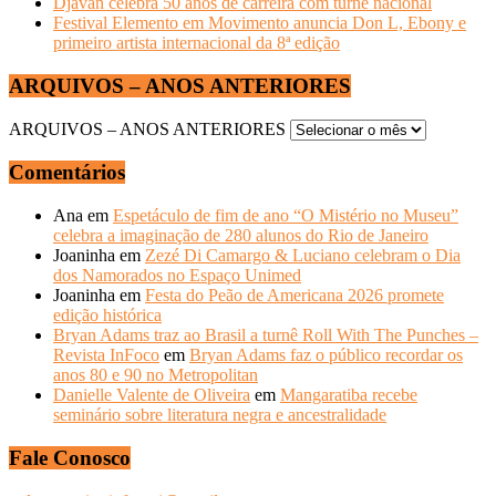
Djavan celebra 50 anos de carreira com turnê nacional
Festival Elemento em Movimento anuncia Don L, Ebony e
primeiro artista internacional da 8ª edição
ARQUIVOS – ANOS ANTERIORES
ARQUIVOS – ANOS ANTERIORES
Comentários
Ana
em
Espetáculo de fim de ano “O Mistério no Museu”
celebra a imaginação de 280 alunos do Rio de Janeiro
Joaninha
em
Zezé Di Camargo & Luciano celebram o Dia
dos Namorados no Espaço Unimed
Joaninha
em
Festa do Peão de Americana 2026 promete
edição histórica
Bryan Adams traz ao Brasil a turnê Roll With The Punches –
Revista InFoco
em
Bryan Adams faz o público recordar os
anos 80 e 90 no Metropolitan
Danielle Valente de Oliveira
em
Mangaratiba recebe
seminário sobre literatura negra e ancestralidade
Fale Conosco