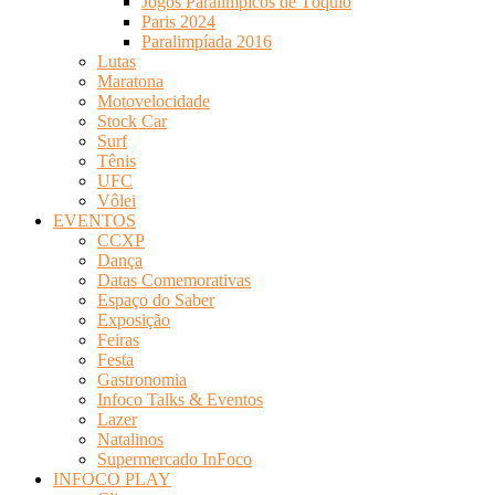
Jogos Paralímpicos de Tóquio
Paris 2024
Paralimpíada 2016
Lutas
Maratona
Motovelocidade
Stock Car
Surf
Tênis
UFC
Vôlei
EVENTOS
CCXP
Dança
Datas Comemorativas
Espaço do Saber
Exposição
Feiras
Festa
Gastronomia
Infoco Talks & Eventos
Lazer
Natalinos
Supermercado InFoco
INFOCO PLAY