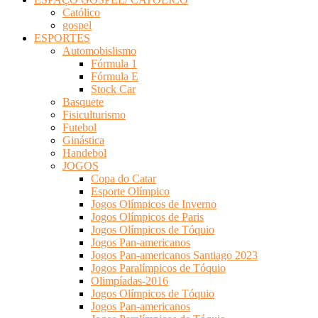
Católico
gospel
ESPORTES
Automobislismo
Fórmula 1
Fórmula E
Stock Car
Basquete
Fisiculturismo
Futebol
Ginástica
Handebol
JOGOS
Copa do Catar
Esporte Olímpico
Jogos Olímpicos de Inverno
Jogos Olímpicos de Paris
Jogos Olímpicos de Tóquio
Jogos Pan-americanos
Jogos Pan-americanos Santiago 2023
Jogos Paralímpicos de Tóquio
Olimpíadas-2016
Jogos Olímpicos de Tóquio
Jogos Pan-americanos