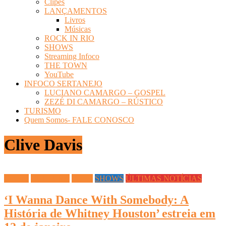
Clipes
LANÇAMENTOS
Livros
Músicas
ROCK IN RIO
SHOWS
Streaming Infoco
THE TOWN
YouTube
INFOCO SERTANEJO
LUCIANO CAMARGO – GOSPEL
ZEZÉ DI CAMARGO – RÚSTICO
TURISMO
Quem Somos- FALE CONOSCO
Clive Davis
Cinema
CULTURA
Filmes
SHOWS
ÚLTIMAS NOTÍCIAS
‘I Wanna Dance With Somebody: A
História de Whitney Houston’ estreia em