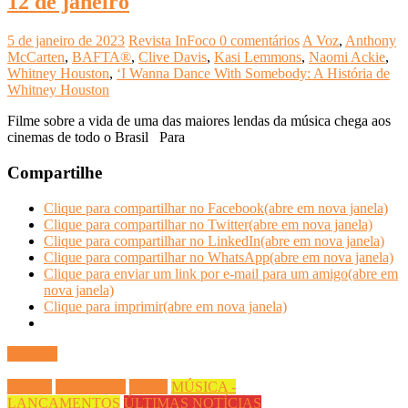
12 de janeiro
5 de janeiro de 2023
Revista InFoco
0 comentários
A Voz
,
Anthony
McCarten
,
BAFTA®
,
Clive Davis
,
Kasi Lemmons
,
Naomi Ackie
,
Whitney Houston
,
‘I Wanna Dance With Somebody: A História de
Whitney Houston
Filme sobre a vida de uma das maiores lendas da música chega aos
cinemas de todo o Brasil Para
Compartilhe
Clique para compartilhar no Facebook(abre em nova janela)
Clique para compartilhar no Twitter(abre em nova janela)
Clique para compartilhar no LinkedIn(abre em nova janela)
Clique para compartilhar no WhatsApp(abre em nova janela)
Clique para enviar um link por e-mail para um amigo(abre em
nova janela)
Clique para imprimir(abre em nova janela)
Ler mais
Cinema
CULTURA
Filmes
MÚSICA -
LANÇAMENTOS
ÚLTIMAS NOTÍCIAS