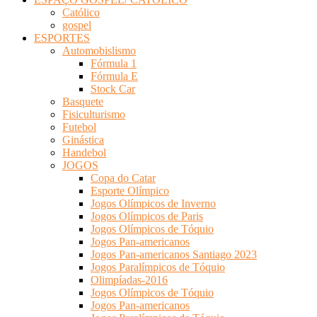
Católico
gospel
ESPORTES
Automobislismo
Fórmula 1
Fórmula E
Stock Car
Basquete
Fisiculturismo
Futebol
Ginástica
Handebol
JOGOS
Copa do Catar
Esporte Olímpico
Jogos Olímpicos de Inverno
Jogos Olímpicos de Paris
Jogos Olímpicos de Tóquio
Jogos Pan-americanos
Jogos Pan-americanos Santiago 2023
Jogos Paralímpicos de Tóquio
Olimpíadas-2016
Jogos Olímpicos de Tóquio
Jogos Pan-americanos