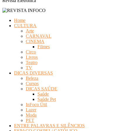
Revista Eletrônica
Home
CULTURA
Arte
CARNAVAL
CINEMA
Filmes
Circo
Livros
Teatro
TV
DICAS DIVERSAS
Beleza
Cursos
DICAS SAÚDE
Saúde
Saúde Pet
InFoco Útil
Lazer
Moda
PET
ENTRE PALAVRAS E SILÊNCIOS
ESPAÇO GOSPEL/ CATÓLICO