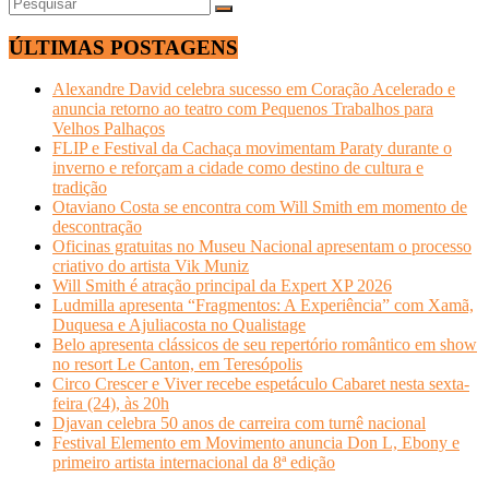
ÚLTIMAS POSTAGENS
Alexandre David celebra sucesso em Coração Acelerado e
anuncia retorno ao teatro com Pequenos Trabalhos para
Velhos Palhaços
FLIP e Festival da Cachaça movimentam Paraty durante o
inverno e reforçam a cidade como destino de cultura e
tradição
Otaviano Costa se encontra com Will Smith em momento de
descontração
Oficinas gratuitas no Museu Nacional apresentam o processo
criativo do artista Vik Muniz
Will Smith é atração principal da Expert XP 2026
Ludmilla apresenta “Fragmentos: A Experiência” com Xamã,
Duquesa e Ajuliacosta no Qualistage
Belo apresenta clássicos de seu repertório romântico em show
no resort Le Canton, em Teresópolis
Circo Crescer e Viver recebe espetáculo Cabaret nesta sexta-
feira (24), às 20h
Djavan celebra 50 anos de carreira com turnê nacional
Festival Elemento em Movimento anuncia Don L, Ebony e
primeiro artista internacional da 8ª edição