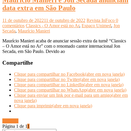
Maurício Manieri e Jon Secada anunciam
data extra em São Paulo
11 de outubro de 2022
11 de outubro de 2022
Revista InFoco
0
comentários
Classics - O Amor está no Ar
,
Espaço Unimed
,
Jon
Secada
,
Maurício Manieri
Maurício Manieri acaba de anunciar sessão extra da turnê “Classics
– O Amor está no Ar” com o renomado cantor internacional Jon
Secada, em São Paulo. Devido ao
Compartilhe
Clique para compartilhar no Facebook(abre em nova janela)
Clique para compartilhar no Twitter(abre em nova janela)
Clique para compartilhar no LinkedIn(abre em nova janela)
Clique para compartilhar no WhatsApp(abre em nova janela)
Clique para enviar um link por e-mail para um amigo(abre em
nova janela)
Clique para imprimir(abre em nova janela)
Ler mais
Página 1 de 1
1