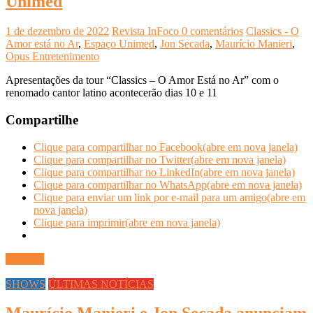
Unimed
1 de dezembro de 2022
Revista InFoco
0 comentários
Classics - O
Amor está no Ar
,
Espaço Unimed
,
Jon Secada
,
Maurício Manieri
,
Opus Entretenimento
Apresentações da tour “Classics – O Amor Está no Ar” com o
renomado cantor latino acontecerão dias 10 e 11
Compartilhe
Clique para compartilhar no Facebook(abre em nova janela)
Clique para compartilhar no Twitter(abre em nova janela)
Clique para compartilhar no LinkedIn(abre em nova janela)
Clique para compartilhar no WhatsApp(abre em nova janela)
Clique para enviar um link por e-mail para um amigo(abre em
nova janela)
Clique para imprimir(abre em nova janela)
Ler mais
SHOWS
ÚLTIMAS NOTÍCIAS