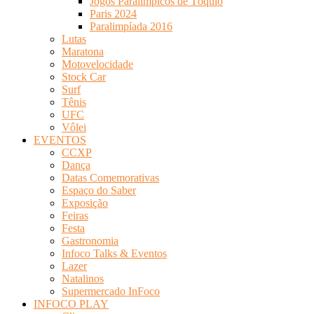
Jogos Paralímpicos de Tóquio
Paris 2024
Paralimpíada 2016
Lutas
Maratona
Motovelocidade
Stock Car
Surf
Tênis
UFC
Vôlei
EVENTOS
CCXP
Dança
Datas Comemorativas
Espaço do Saber
Exposição
Feiras
Festa
Gastronomia
Infoco Talks & Eventos
Lazer
Natalinos
Supermercado InFoco
INFOCO PLAY