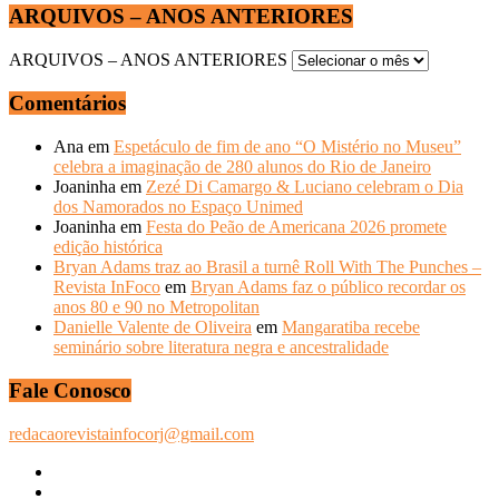
ARQUIVOS – ANOS ANTERIORES
ARQUIVOS – ANOS ANTERIORES
Comentários
Ana
em
Espetáculo de fim de ano “O Mistério no Museu”
celebra a imaginação de 280 alunos do Rio de Janeiro
Joaninha
em
Zezé Di Camargo & Luciano celebram o Dia
dos Namorados no Espaço Unimed
Joaninha
em
Festa do Peão de Americana 2026 promete
edição histórica
Bryan Adams traz ao Brasil a turnê Roll With The Punches –
Revista InFoco
em
Bryan Adams faz o público recordar os
anos 80 e 90 no Metropolitan
Danielle Valente de Oliveira
em
Mangaratiba recebe
seminário sobre literatura negra e ancestralidade
Fale Conosco
redacaorevistainfocorj@gmail.com