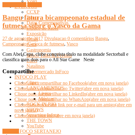
Vôlei
ESPORTES
Futebol
EVENTOS
CCXP
Bangu fatura bicampeonato estadual de
Dança
Datas Comemorativas
futmesa sobre o Vasco da Gama
Espaço do Saber
Exposição
27 de agosto de 2017
Divulgacao
0 comentários
Bangu
,
Feiras
Campeonato Carioca de futmesa
,
Vasco
Festa
Gastronomia
Com Abel Cepa, clube conquista título na modalidade Sectorball e
Infoco Talks & Eventos
classifica mais dois para o All Star Game Neste
Lazer
Natalinos
Compartilhe
Supermercado InFoco
INFOCO PLAY
Clipes
Clique para compartilhar no Facebook(abre em nova janela)
LANÇAMENTOS
Clique para compartilhar no Twitter(abre em nova janela)
Livros
Clique para compartilhar no LinkedIn(abre em nova janela)
Músicas
Clique para compartilhar no WhatsApp(abre em nova janela)
ROCK IN RIO
Clique para enviar um link por e-mail para um amigo(abre em
SHOWS
nova janela)
Streaming Infoco
Clique para imprimir(abre em nova janela)
THE TOWN
YouTube
Ler mais
INFOCO SERTANEJO