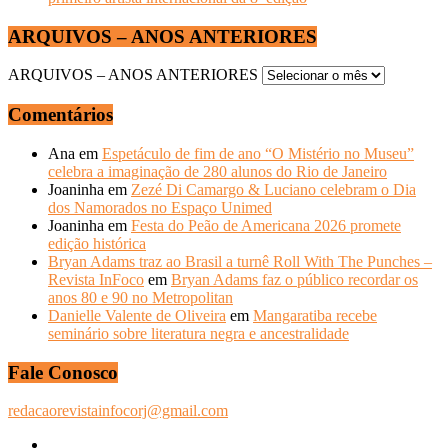
ARQUIVOS – ANOS ANTERIORES
ARQUIVOS – ANOS ANTERIORES
Comentários
Ana
em
Espetáculo de fim de ano “O Mistério no Museu”
celebra a imaginação de 280 alunos do Rio de Janeiro
Joaninha
em
Zezé Di Camargo & Luciano celebram o Dia
dos Namorados no Espaço Unimed
Joaninha
em
Festa do Peão de Americana 2026 promete
edição histórica
Bryan Adams traz ao Brasil a turnê Roll With The Punches –
Revista InFoco
em
Bryan Adams faz o público recordar os
anos 80 e 90 no Metropolitan
Danielle Valente de Oliveira
em
Mangaratiba recebe
seminário sobre literatura negra e ancestralidade
Fale Conosco
redacaorevistainfocorj@gmail.com