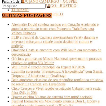
Página 1 de 1
1
LUCIANO CAMARGO – GOSPEL
ZEZÉ DI CAMARGO – RÚSTICO
TURISMO
Quem Somos- FALE CONOSCO
ÚLTIMAS POSTAGENS
Alexandre David celebra sucesso em Coração Acelerado e
anuncia retorno ao teatro com Pequenos Trabalhos para
Velhos Palhaços
FLIP e Festival da Cachaça movimentam Paraty durante o
inverno e reforçam a cidade como destino de cultura e
tradição
Otaviano Costa se encontra com Will Smith em momento de
descontração
Oficinas gratuitas no Museu Nacional apresentam o processo
criativo do artista Vik Muniz
Will Smith é atração principal da Expert XP 2026
Ludmilla apresenta “Fragmentos: A Experiência” com Xamã,
Duquesa e Ajuliacosta no Qualistage
Belo apresenta clássicos de seu repertório romântico em show
no resort Le Canton, em Teresópolis
Circo Crescer e Viver recebe espetáculo Cabaret nesta sexta-
feira (24), às 20h
Djavan celebra 50 anos de carreira com turnê nacional
Festival Elemento em Movimento anuncia Don L, Ebony e
primeiro artista internacional da 8ª edição