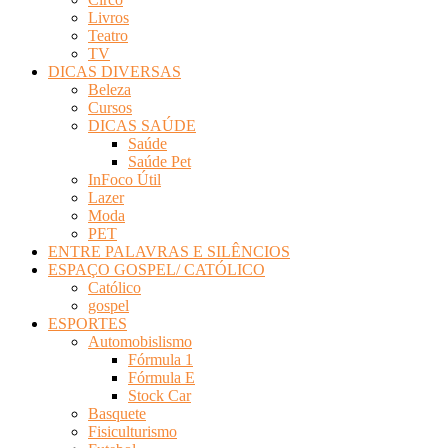
Livros
Teatro
TV
DICAS DIVERSAS
Beleza
Cursos
DICAS SAÚDE
Saúde
Saúde Pet
InFoco Útil
Lazer
Moda
PET
ENTRE PALAVRAS E SILÊNCIOS
ESPAÇO GOSPEL/ CATÓLICO
Católico
gospel
ESPORTES
Automobislismo
Fórmula 1
Fórmula E
Stock Car
Basquete
Fisiculturismo