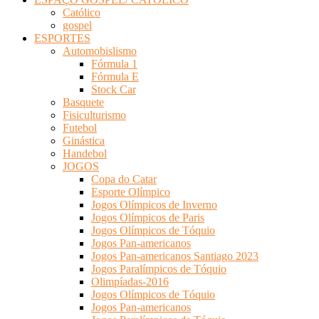
Católico
gospel
ESPORTES
Automobislismo
Fórmula 1
Fórmula E
Stock Car
Basquete
Fisiculturismo
Futebol
Ginástica
Handebol
JOGOS
Copa do Catar
Esporte Olímpico
Jogos Olímpicos de Inverno
Jogos Olímpicos de Paris
Jogos Olímpicos de Tóquio
Jogos Pan-americanos
Jogos Pan-americanos Santiago 2023
Jogos Paralímpicos de Tóquio
Olimpíadas-2016
Jogos Olímpicos de Tóquio
Jogos Pan-americanos