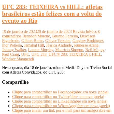
UFC 283: TEIXEIRA vs HILL: atletas
brasileiros estão felizes com a volta do
evento ao Rio
19 de janeiro de 2023
20 de janeiro de 2023
Revista InFoco
0
comentários
Brandon Moreno
,
Brunno Ferreira
,
Deiveson
Figueiredo
,
Gilbert Burns
,
Glover Teixeira
,
Gregory Rodrigues
,
Ihor Potieria
,
Jamahal Hill
,
Jéssica Andrade
,
Jeunesse Arena
,
Johnny Walker
,
Lauren Murphy
,
Mauricio Shogun
,
Neil Magny
,
Paul Craig
,
UFC
,
UFC 283
,
UFC® 283: TEIXEIRA x HILL
,
Windsor Marapendi
Nesta quarta, dia 18 de janeiro, rolou o Media Day e o Treino Social
com Atletas Convidados, do UFC 283:
Compartilhe
Clique para compartilhar no Facebook(abre em nova janela)
Clique para compartilhar no Twitter(abre em nova janela)
Clique para compartilhar no LinkedIn(abre em nova janela)
Clique para compartilhar no WhatsApp(abre em nova janela)
Clique para enviar um link por e-mail para um amigo(abre em