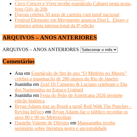
Circo Crescer e Viver recebe espetáculo Cabaret nesta sexta-
feira (24), às 20h
Djavan celebra 50 anos de carreira com turnê nacional
Festival Elemento em Movimento anuncia Don L, Ebony e
primeiro artista internacional da 8ª edição
ARQUIVOS – ANOS ANTERIORES
ARQUIVOS – ANOS ANTERIORES
Comentários
Ana
em
Espetáculo de fim de ano “O Mistério no Museu”
celebra a imaginação de 280 alunos do Rio de Janeiro
Joaninha
em
Zezé Di Camargo & Luciano celebram o Dia
dos Namorados no Espaço Unimed
Joaninha
em
Festa do Peão de Americana 2026 promete
edição histórica
Bryan Adams traz ao Brasil a turnê Roll With The Punches –
Revista InFoco
em
Bryan Adams faz o público recordar os
anos 80 e 90 no Metropolitan
Danielle Valente de Oliveira
em
Mangaratiba recebe
seminário sobre literatura negra e ancestralidade