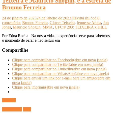
Teixeira e Maurício Shogun, e a estreia de
Brunno Ferreira
24 de janeiro de 2023
24 de janeiro de 2023
Revista InFoco
0
comentários
Brunno Ferreira
,
Glover Teixeira
,
Jeunesse Arena
,
Jon
Jones
,
Mauricio Shogun
,
MMA
,
UFC® 283: TEIXEIRA x HILL
Por Edna Rocha Na nossa vida, a experiência serve para sabermos
o momento de parar e não seguir em
Compartilhe
Clique para compartilhar no Facebook(abre em nova janela)
Clique para compartilhar no Twitter(abre em nova janela)
Clique para compartilhar no LinkedIn(abre em nova janela)
Clique para compartilhar no WhatsApp(abre em nova janela)
Clique para enviar um link por e-mail para um amigo(abre em
nova janela)
Clique para imprimir(abre em nova janela)
Ler mais
ESPORTES
UFC