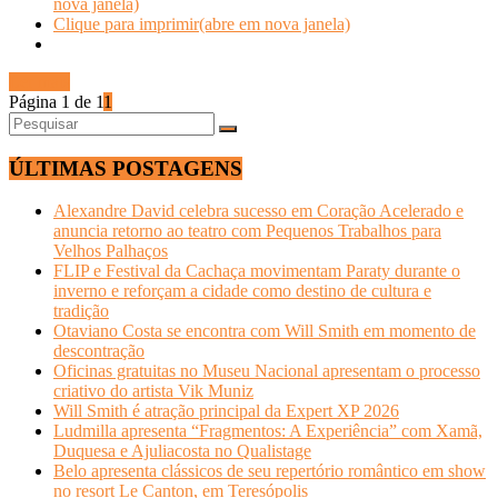
nova janela)
Clique para imprimir(abre em nova janela)
Ler mais
Página 1 de 1
1
ÚLTIMAS POSTAGENS
Alexandre David celebra sucesso em Coração Acelerado e
anuncia retorno ao teatro com Pequenos Trabalhos para
Velhos Palhaços
FLIP e Festival da Cachaça movimentam Paraty durante o
inverno e reforçam a cidade como destino de cultura e
tradição
Otaviano Costa se encontra com Will Smith em momento de
descontração
Oficinas gratuitas no Museu Nacional apresentam o processo
criativo do artista Vik Muniz
Will Smith é atração principal da Expert XP 2026
Ludmilla apresenta “Fragmentos: A Experiência” com Xamã,
Duquesa e Ajuliacosta no Qualistage
Belo apresenta clássicos de seu repertório romântico em show
no resort Le Canton, em Teresópolis