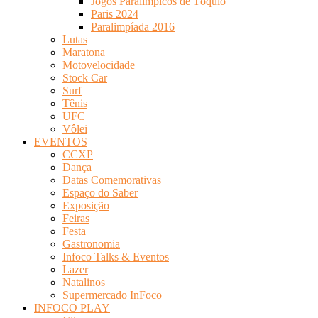
Jogos Paralímpicos de Tóquio
Paris 2024
Paralimpíada 2016
Lutas
Maratona
Motovelocidade
Stock Car
Surf
Tênis
UFC
Vôlei
EVENTOS
CCXP
Dança
Datas Comemorativas
Espaço do Saber
Exposição
Feiras
Festa
Gastronomia
Infoco Talks & Eventos
Lazer
Natalinos
Supermercado InFoco
INFOCO PLAY