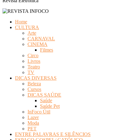
Revista Eletrônica
Home
CULTURA
Arte
CARNAVAL
CINEMA
Filmes
Circo
Livros
Teatro
TV
DICAS DIVERSAS
Beleza
Cursos
DICAS SAÚDE
Saúde
Saúde Pet
InFoco Útil
Lazer
Moda
PET
ENTRE PALAVRAS E SILÊNCIOS
ESPAÇO GOSPEL/ CATÓLICO