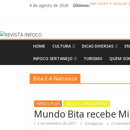
Pular
Will Smith é atração 
6 de agosto de 2026
Últimos:
para
Alexandre David cel
o
FLIP e Festival da C
Otaviano Costa se e
conteúdo
REVISTA
Oficinas gratuitas n
INFOCO
HOME
CULTURA
DICAS DIVERSAS
EN
INFOCO SERTANEJO
TURISMO
QUEM SOM
Revista
Eletrônica
Bita E A Natureza
INFOCO PLAY
MÚSICA - LANÇAMENTOS
Mundo Bita recebe Mi
2 de setembro de 2017
Divulgacao
0 comentár