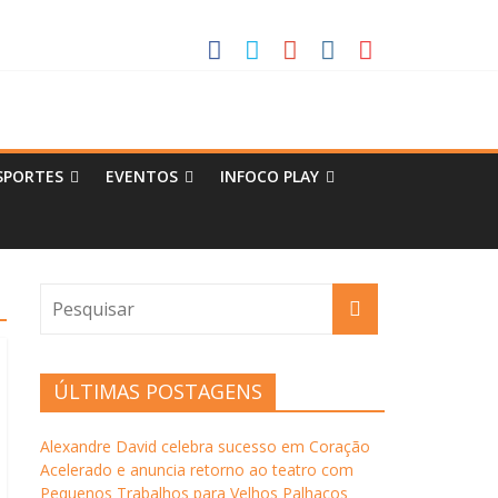
 Pequenos Trabalhos para Velhos Palhaços
o destino de cultura e tradição
SPORTES
EVENTOS
INFOCO PLAY
ÚLTIMAS POSTAGENS
Alexandre David celebra sucesso em Coração
Acelerado e anuncia retorno ao teatro com
Pequenos Trabalhos para Velhos Palhaços