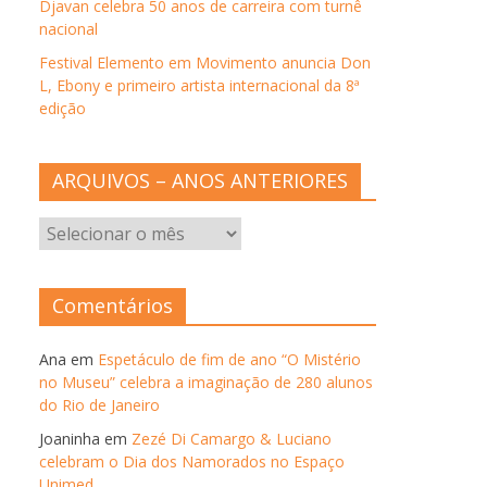
Djavan celebra 50 anos de carreira com turnê
nacional
Festival Elemento em Movimento anuncia Don
L, Ebony e primeiro artista internacional da 8ª
edição
ARQUIVOS – ANOS ANTERIORES
ARQUIVOS
–
ANOS
ANTERIORES
Comentários
Ana
em
Espetáculo de fim de ano “O Mistério
no Museu” celebra a imaginação de 280 alunos
do Rio de Janeiro
Joaninha
em
Zezé Di Camargo & Luciano
celebram o Dia dos Namorados no Espaço
Unimed