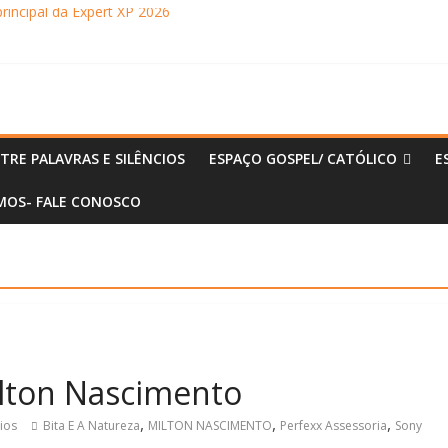
principal da Expert XP 2026
ebra sucesso em Coração Acelerado e anuncia retorno ao teatro com
achaça movimentam Paraty durante o inverno e reforçam a cidade com
ncontra com Will Smith em momento de descontração
o Museu Nacional apresentam o processo criativo do artista Vik Muniz
TRE PALAVRAS E SILÊNCIOS
ESPAÇO GOSPEL/ CATÓLICO
E
OS- FALE CONOSCO
lton Nascimento
,
,
,
ios
Bita E A Natureza
MILTON NASCIMENTO
Perfexx Assessoria
Sony