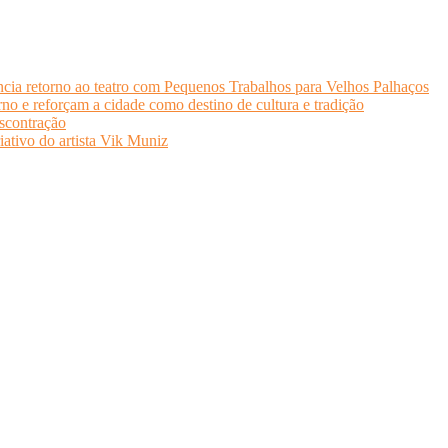
cia retorno ao teatro com Pequenos Trabalhos para Velhos Palhaços
o e reforçam a cidade como destino de cultura e tradição
scontração
iativo do artista Vik Muniz