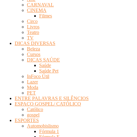
CARNAVAL
CINEMA
Filmes
Circo
Livros
Teatro
TV
DICAS DIVERSAS
Beleza
Cursos
DICAS SAÚDE
Saúde
Saúde Pet
InFoco Útil
Lazer
Moda
PET
ENTRE PALAVRAS E SILÊNCIOS
ESPAÇO GOSPEL/ CATÓLICO
Católico
gospel
ESPORTES
Automobislismo
Fórmula 1
Fórmula E