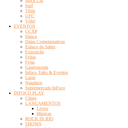
Stock Car
Surf
Tênis
UFC
Vôlei
EVENTOS
CCXP
Dança
Datas Comemorativas
Espaço do Saber
Exposição
Feiras
Festa
Gastronomia
Infoco Talks & Eventos
Lazer
Natalinos
Supermercado InFoco
INFOCO PLAY
Clipes
LANÇAMENTOS
Livros
Músicas
ROCK IN RIO
SHOWS