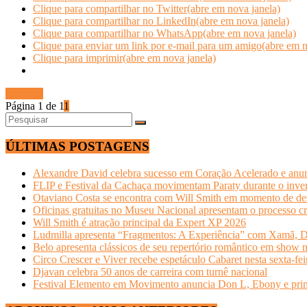
Clique para compartilhar no Twitter(abre em nova janela)
Clique para compartilhar no LinkedIn(abre em nova janela)
Clique para compartilhar no WhatsApp(abre em nova janela)
Clique para enviar um link por e-mail para um amigo(abre em n
Clique para imprimir(abre em nova janela)
Ler mais
Página 1 de 1
1
ÚLTIMAS POSTAGENS
Alexandre David celebra sucesso em Coração Acelerado e anun
FLIP e Festival da Cachaça movimentam Paraty durante o invern
Otaviano Costa se encontra com Will Smith em momento de de
Oficinas gratuitas no Museu Nacional apresentam o processo cr
Will Smith é atração principal da Expert XP 2026
Ludmilla apresenta “Fragmentos: A Experiência” com Xamã, Du
Belo apresenta clássicos de seu repertório romântico em show 
Circo Crescer e Viver recebe espetáculo Cabaret nesta sexta-fei
Djavan celebra 50 anos de carreira com turnê nacional
Festival Elemento em Movimento anuncia Don L, Ebony e primeir