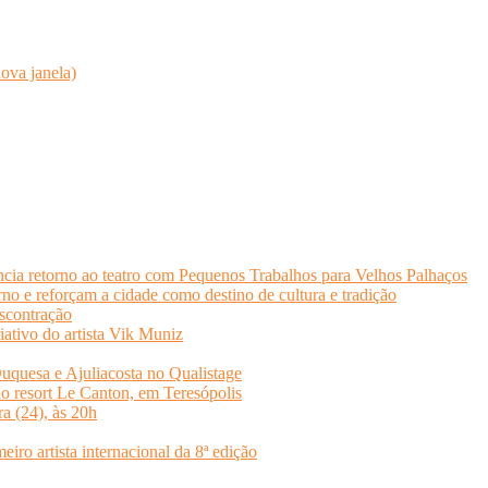
ova janela)
cia retorno ao teatro com Pequenos Trabalhos para Velhos Palhaços
o e reforçam a cidade como destino de cultura e tradição
scontração
iativo do artista Vik Muniz
quesa e Ajuliacosta no Qualistage
no resort Le Canton, em Teresópolis
ra (24), às 20h
o artista internacional da 8ª edição