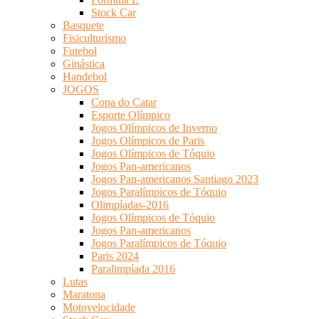
Stock Car
Basquete
Fisiculturismo
Futebol
Ginástica
Handebol
JOGOS
Copa do Catar
Esporte Olímpico
Jogos Olímpicos de Inverno
Jogos Olímpicos de Paris
Jogos Olímpicos de Tóquio
Jogos Pan-americanos
Jogos Pan-americanos Santiago 2023
Jogos Paralímpicos de Tóquio
Olimpíadas-2016
Jogos Olímpicos de Tóquio
Jogos Pan-americanos
Jogos Paralímpicos de Tóquio
Paris 2024
Paralimpíada 2016
Lutas
Maratona
Motovelocidade