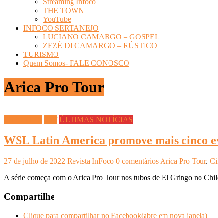
Streaming Infoco
THE TOWN
YouTube
INFOCO SERTANEJO
LUCIANO CAMARGO – GOSPEL
ZEZÉ DI CAMARGO – RÚSTICO
TURISMO
Quem Somos- FALE CONOSCO
Arica Pro Tour
ESPORTES
Surf
ÚLTIMAS NOTÍCIAS
WSL Latin America promove mais cinco ev
27 de julho de 2022
Revista InFoco
0 comentários
Arica Pro Tour
,
Ci
A série começa com o Arica Pro Tour nos tubos de El Gringo no Chil
Compartilhe
Clique para compartilhar no Facebook(abre em nova janela)