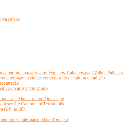
ova janela)
cia retorno ao teatro com Pequenos Trabalhos para Velhos Palhaços
o e reforçam a cidade como destino de cultura e tradição
scontração
iativo do artista Vik Muniz
quesa e Ajuliacosta no Qualistage
no resort Le Canton, em Teresópolis
ra (24), às 20h
o artista internacional da 8ª edição