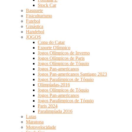
Stock Car
Basquete
Fisiculturismo
Futebol
Ginástica
Handebol
JOGOS
Copa do Catar
Esporte Olímpico
Jogos Olímpicos de Inverno
Jogos Olímpicos de Paris
Jogos Olímpicos de Tóquio
Jogos Pan-americanos
Jogos Pan-americanos Santiago 2023
Jogos Paralímpicos de Tóquio
Olimpíadas-2016
Jogos Olímpicos de Tóquio
Jogos Pan-americanos
Jogos Paralímpicos de Tóquio
Paris 2024
Paralimpíada 2016
Lutas
Maratona
Motovelocidade