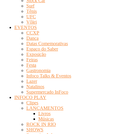
Stock Car
Surf
Tênis
UFC
Vôlei
EVENTOS
CCXP
Dança
Datas Comemorativas
Espaço do Saber
Exposição
Feiras
Festa
Gastronomia
Infoco Talks & Eventos
Lazer
Natalinos
Supermercado InFoco
INFOCO PLAY
Clipes
LANÇAMENTOS
Livros
Músicas
ROCK IN RIO
SHOWS