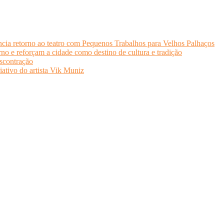
cia retorno ao teatro com Pequenos Trabalhos para Velhos Palhaços
o e reforçam a cidade como destino de cultura e tradição
scontração
iativo do artista Vik Muniz