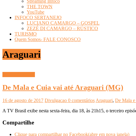
Streaming Infoco
THE TOWN
YouTube
INFOCO SERTANEJO
LUCIANO CAMARGO – GOSPEL
ZEZÉ DI CAMARGO – RÚSTICO
TURISMO
Quem Somos- FALE CONOSCO
Araguari
INFOCO PLAY
De Mala e Cuia vai até Araguari (MG)
16 de agosto de 2017
Divulgacao
0 comentários
Araguari
,
De Mala e
A TV Brasil exibe nesta sexta-feira, dia 18, às 21h15, o terceiro epis
Compartilhe
Clique para compartilhar no Facebook(abre em nova janela)