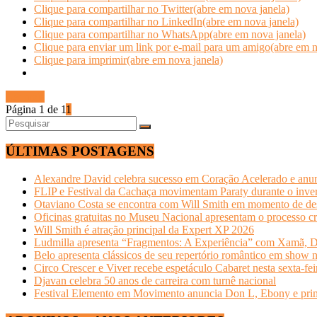
Clique para compartilhar no Twitter(abre em nova janela)
Clique para compartilhar no LinkedIn(abre em nova janela)
Clique para compartilhar no WhatsApp(abre em nova janela)
Clique para enviar um link por e-mail para um amigo(abre em n
Clique para imprimir(abre em nova janela)
Ler mais
Página 1 de 1
1
ÚLTIMAS POSTAGENS
Alexandre David celebra sucesso em Coração Acelerado e anun
FLIP e Festival da Cachaça movimentam Paraty durante o invern
Otaviano Costa se encontra com Will Smith em momento de de
Oficinas gratuitas no Museu Nacional apresentam o processo cr
Will Smith é atração principal da Expert XP 2026
Ludmilla apresenta “Fragmentos: A Experiência” com Xamã, Du
Belo apresenta clássicos de seu repertório romântico em show 
Circo Crescer e Viver recebe espetáculo Cabaret nesta sexta-fei
Djavan celebra 50 anos de carreira com turnê nacional
Festival Elemento em Movimento anuncia Don L, Ebony e primeir