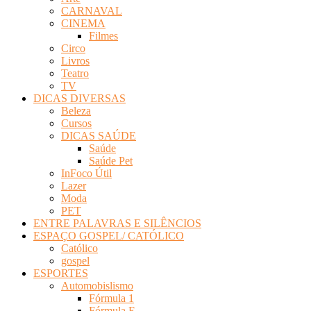
CARNAVAL
CINEMA
Filmes
Circo
Livros
Teatro
TV
DICAS DIVERSAS
Beleza
Cursos
DICAS SAÚDE
Saúde
Saúde Pet
InFoco Útil
Lazer
Moda
PET
ENTRE PALAVRAS E SILÊNCIOS
ESPAÇO GOSPEL/ CATÓLICO
Católico
gospel
ESPORTES
Automobislismo
Fórmula 1
Fórmula E