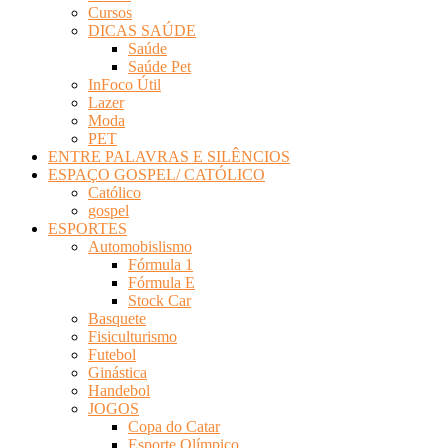
Cursos
DICAS SAÚDE
Saúde
Saúde Pet
InFoco Útil
Lazer
Moda
PET
ENTRE PALAVRAS E SILÊNCIOS
ESPAÇO GOSPEL/ CATÓLICO
Católico
gospel
ESPORTES
Automobislismo
Fórmula 1
Fórmula E
Stock Car
Basquete
Fisiculturismo
Futebol
Ginástica
Handebol
JOGOS
Copa do Catar
Esporte Olímpico