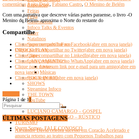
comentários
Anita Deak
,
Fabiano Castro
,
O Menino de Belém
Exposição
Feiras
Com uma narrativa que descreve várias partes paraense, o livro -O
Festa
Menino de Belém- aproxima o Norte do restante do
Gastronomia
Infoco Talks & Eventos
Compartilhe
Lazer
Natalinos
Supermercado InFoco
Clique para compartilhar no Facebook(abre em nova janela)
INFOCO PLAY
Clique para compartilhar no Twitter(abre em nova janela)
Clipes
Clique para compartilhar no LinkedIn(abre em nova janela)
LANÇAMENTOS
Clique para compartilhar no WhatsApp(abre em nova janela)
Livros
Clique para enviar um link por e-mail para um amigo(abre em
Músicas
nova janela)
ROCK IN RIO
Clique para imprimir(abre em nova janela)
SHOWS
Streaming Infoco
Ler mais
THE TOWN
Página 1 de 1
1
YouTube
INFOCO SERTANEJO
LUCIANO CAMARGO – GOSPEL
ZEZÉ DI CAMARGO – RÚSTICO
ÚLTIMAS POSTAGENS
TURISMO
Quem Somos- FALE CONOSCO
Alexandre David celebra sucesso em Coração Acelerado e
anuncia retorno ao teatro com Pequenos Trabalhos para