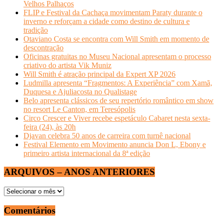
Velhos Palhaços
FLIP e Festival da Cachaça movimentam Paraty durante o
inverno e reforçam a cidade como destino de cultura e
tradição
Otaviano Costa se encontra com Will Smith em momento de
descontração
Oficinas gratuitas no Museu Nacional apresentam o processo
criativo do artista Vik Muniz
Will Smith é atração principal da Expert XP 2026
Ludmilla apresenta “Fragmentos: A Experiência” com Xamã,
Duquesa e Ajuliacosta no Qualistage
Belo apresenta clássicos de seu repertório romântico em show
no resort Le Canton, em Teresópolis
Circo Crescer e Viver recebe espetáculo Cabaret nesta sexta-
feira (24), às 20h
Djavan celebra 50 anos de carreira com turnê nacional
Festival Elemento em Movimento anuncia Don L, Ebony e
primeiro artista internacional da 8ª edição
ARQUIVOS – ANOS ANTERIORES
ARQUIVOS
–
ANOS
Comentários
ANTERIORES