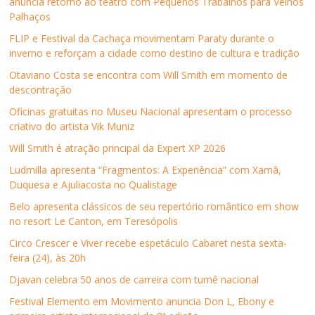
anuncia retorno ao teatro com Pequenos Trabalhos para Velhos
b
t
e
s
a
a
Palhaços
o
e
d
A
i
j
o
r
I
p
l
a
k
(
n
p
p
n
FLIP e Festival da Cachaça movimentam Paraty durante o
(
a
(
(
a
e
inverno e reforçam a cidade como destino de cultura e tradição
a
b
a
a
r
l
b
r
b
b
a
a
r
e
r
r
u
)
Otaviano Costa se encontra com Will Smith em momento de
e
e
e
e
m
descontração
e
m
e
e
a
m
n
m
m
m
n
o
n
n
i
Oficinas gratuitas no Museu Nacional apresentam o processo
o
v
o
o
g
criativo do artista Vik Muniz
v
a
v
v
o
a
j
a
a
(
j
a
j
j
a
Will Smith é atração principal da Expert XP 2026
a
n
a
a
b
n
e
n
n
r
Ludmilla apresenta “Fragmentos: A Experiência” com Xamã,
e
l
e
e
e
l
a
l
l
e
Duquesa e Ajuliacosta no Qualistage
a
)
a
a
m
)
)
)
n
Belo apresenta clássicos de seu repertório romântico em show
o
v
no resort Le Canton, em Teresópolis
a
j
Circo Crescer e Viver recebe espetáculo Cabaret nesta sexta-
a
n
feira (24), às 20h
e
l
Djavan celebra 50 anos de carreira com turnê nacional
a
)
Festival Elemento em Movimento anuncia Don L, Ebony e