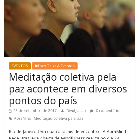
EVENTOS
Infoco Talks & Eventos
Meditação coletiva pela
paz acontece em diversos
pontos do país
23 de setembro de 2017
Divulgacao
0 comentários
,
AbraMind
Meditação coletiva pela paz
Rio de Janeiro tem quatro locais de encontro A AbraMind –
Rede Brasileira Aberta de Mindfulness realiza no dia 24