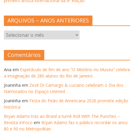
primeiro artista internacional da 8ª edição
ARQUIVOS – ANOS ANTERIORES
ARQUIVOS
–
ANOS
ANTERIORES
Comentários
Ana
em
Espetáculo de fim de ano “O Mistério no Museu” celebra
a imaginação de 280 alunos do Rio de Janeiro
Joaninha
em
Zezé Di Camargo & Luciano celebram o Dia dos
Namorados no Espaço Unimed
Joaninha
em
Festa do Peão de Americana 2026 promete edição
histórica
Bryan Adams traz ao Brasil a turnê Roll With The Punches –
Revista InFoco
em
Bryan Adams faz o público recordar os anos
80 e 90 no Metropolitan