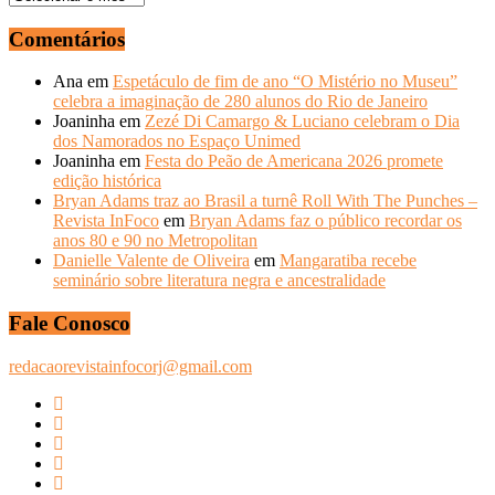
–
ANOS
Comentários
ANTERIORES
Ana
em
Espetáculo de fim de ano “O Mistério no Museu”
celebra a imaginação de 280 alunos do Rio de Janeiro
Joaninha
em
Zezé Di Camargo & Luciano celebram o Dia
dos Namorados no Espaço Unimed
Joaninha
em
Festa do Peão de Americana 2026 promete
edição histórica
Bryan Adams traz ao Brasil a turnê Roll With The Punches –
Revista InFoco
em
Bryan Adams faz o público recordar os
anos 80 e 90 no Metropolitan
Danielle Valente de Oliveira
em
Mangaratiba recebe
seminário sobre literatura negra e ancestralidade
Fale Conosco
redacaorevistainfocorj@gmail.com