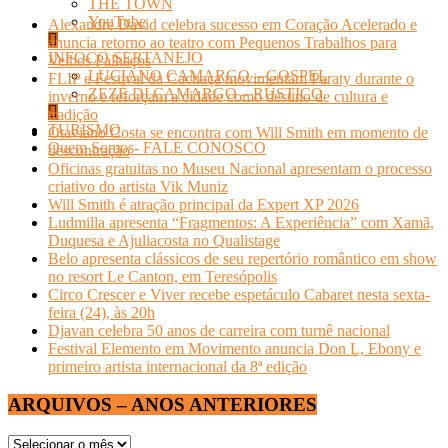
THE TOWN
YouTube
Alexandre David celebra sucesso em Coração Acelerado e
anuncia retorno ao teatro com Pequenos Trabalhos para
INFOCO SERTANEJO
Velhos Palhaços
LUCIANO CAMARGO – GOSPEL
FLIP e Festival da Cachaça movimentam Paraty durante o
ZEZÉ DI CAMARGO – RÚSTICO
inverno e reforçam a cidade como destino de cultura e
tradição
TURISMO
Otaviano Costa se encontra com Will Smith em momento de
Quem Somos- FALE CONOSCO
descontração
Oficinas gratuitas no Museu Nacional apresentam o processo
criativo do artista Vik Muniz
Will Smith é atração principal da Expert XP 2026
Ludmilla apresenta “Fragmentos: A Experiência” com Xamã,
Duquesa e Ajuliacosta no Qualistage
Belo apresenta clássicos de seu repertório romântico em show
no resort Le Canton, em Teresópolis
Circo Crescer e Viver recebe espetáculo Cabaret nesta sexta-
feira (24), às 20h
Djavan celebra 50 anos de carreira com turnê nacional
Festival Elemento em Movimento anuncia Don L, Ebony e
primeiro artista internacional da 8ª edição
ARQUIVOS – ANOS ANTERIORES
ARQUIVOS