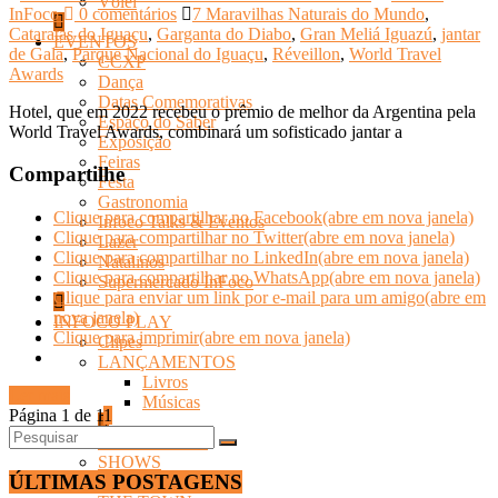
Vôlei
InFoco
0 comentários
7 Maravilhas Naturais do Mundo
,
Cataratas do Iguaçu
,
Garganta do Diabo
,
Gran Meliá Iguazú
,
jantar
EVENTOS
de Gala
,
Parque Nacional do Iguaçu
,
Réveillon
,
World Travel
CCXP
Awards
Dança
Datas Comemorativas
Hotel, que em 2022 recebeu o prêmio de melhor da Argentina pela
Espaço do Saber
World Travel Awards, combinará um sofisticado jantar a
Exposição
Feiras
Compartilhe
Festa
Gastronomia
Clique para compartilhar no Facebook(abre em nova janela)
Infoco Talks & Eventos
Clique para compartilhar no Twitter(abre em nova janela)
Lazer
Clique para compartilhar no LinkedIn(abre em nova janela)
Natalinos
Clique para compartilhar no WhatsApp(abre em nova janela)
Supermercado InFoco
Clique para enviar um link por e-mail para um amigo(abre em
nova janela)
INFOCO PLAY
Clique para imprimir(abre em nova janela)
Clipes
LANÇAMENTOS
Livros
Ler mais
Músicas
Página 1 de 1
1
ROCK IN RIO
SHOWS
ÚLTIMAS POSTAGENS
Streaming Infoco