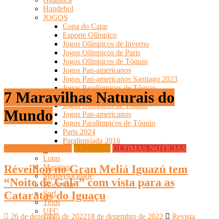
Handebol
JOGOS
Copa do Catar
Esporte Olímpico
Jogos Olímpicos de Inverno
Jogos Olímpicos de Paris
Jogos Olímpicos de Tóquio
Jogos Pan-americanos
Jogos Pan-americanos Santiago 2023
Jogos Paralímpicos de Tóquio
7 Maravilhas Naturais do
Olimpíadas-2016
Jogos Olímpicos de Tóquio
Mundo
Jogos Pan-americanos
Jogos Paralímpicos de Tóquio
Paris 2024
Paralimpíada 2016
Datas Comemorativas
EVENTOS
ÚLTIMAS NOTÍCIAS
Lutas
Réveillon no Gran Meliá Iguazú tem
Maratona
Motovelocidade
“Noite de Gala” com vista para as
Stock Car
Cataratas do Iguaçu
Surf
Tênis
UFC
26 de dezembro de 2022
18 de dezembro de 2022
Revista