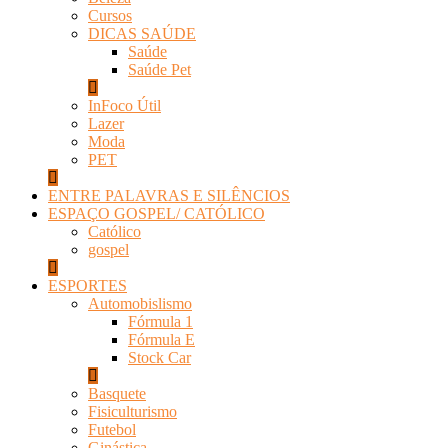
Cursos
DICAS SAÚDE
Saúde
Saúde Pet
InFoco Útil
Lazer
Moda
PET
ENTRE PALAVRAS E SILÊNCIOS
ESPAÇO GOSPEL/ CATÓLICO
Católico
gospel
ESPORTES
Automobislismo
Fórmula 1
Fórmula E
Stock Car
Basquete
Fisiculturismo
Futebol
Ginástica