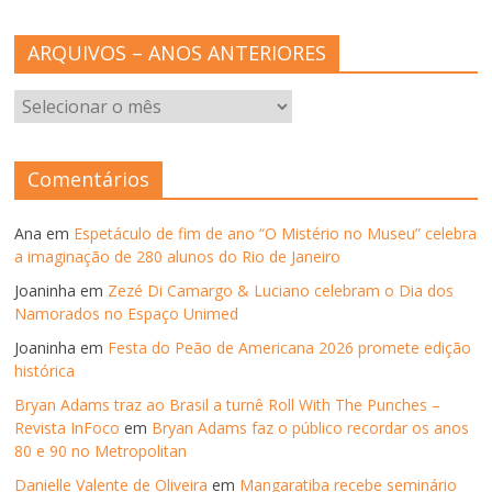
ARQUIVOS – ANOS ANTERIORES
ARQUIVOS
–
ANOS
ANTERIORES
Comentários
Ana
em
Espetáculo de fim de ano “O Mistério no Museu” celebra
a imaginação de 280 alunos do Rio de Janeiro
Joaninha
em
Zezé Di Camargo & Luciano celebram o Dia dos
Namorados no Espaço Unimed
Joaninha
em
Festa do Peão de Americana 2026 promete edição
histórica
Bryan Adams traz ao Brasil a turnê Roll With The Punches –
Revista InFoco
em
Bryan Adams faz o público recordar os anos
80 e 90 no Metropolitan
Danielle Valente de Oliveira
em
Mangaratiba recebe seminário