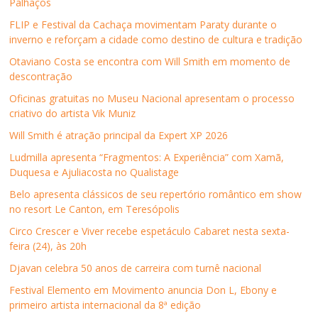
Palhaços
o
e
d
A
i
j
o
r
I
p
l
a
k
(
n
p
p
n
FLIP e Festival da Cachaça movimentam Paraty durante o
(
a
(
(
a
e
inverno e reforçam a cidade como destino de cultura e tradição
a
b
a
a
r
l
b
r
b
b
a
a
r
e
r
r
u
)
Otaviano Costa se encontra com Will Smith em momento de
e
e
e
e
m
descontração
e
m
e
e
a
m
n
m
m
m
n
o
n
n
i
Oficinas gratuitas no Museu Nacional apresentam o processo
o
v
o
o
g
criativo do artista Vik Muniz
v
a
v
v
o
a
j
a
a
(
j
a
j
j
a
Will Smith é atração principal da Expert XP 2026
a
n
a
a
b
n
e
n
n
r
Ludmilla apresenta “Fragmentos: A Experiência” com Xamã,
e
l
e
e
e
l
a
l
l
e
Duquesa e Ajuliacosta no Qualistage
a
)
a
a
m
)
)
)
n
Belo apresenta clássicos de seu repertório romântico em show
o
v
no resort Le Canton, em Teresópolis
a
j
Circo Crescer e Viver recebe espetáculo Cabaret nesta sexta-
a
n
feira (24), às 20h
e
l
Djavan celebra 50 anos de carreira com turnê nacional
a
)
Festival Elemento em Movimento anuncia Don L, Ebony e
primeiro artista internacional da 8ª edição