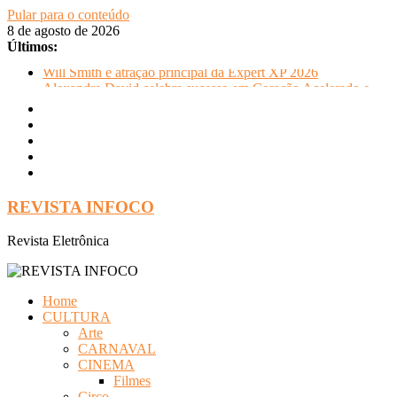
Pular para o conteúdo
8 de agosto de 2026
Últimos:
Will Smith é atração principal da Expert XP 2026
Alexandre David celebra sucesso em Coração Acelerado e
anuncia retorno ao teatro com Pequenos Trabalhos para
Velhos Palhaços
FLIP e Festival da Cachaça movimentam Paraty durante o
inverno e reforçam a cidade como destino de cultura e
tradição
Otaviano Costa se encontra com Will Smith em momento de
descontração
REVISTA INFOCO
Oficinas gratuitas no Museu Nacional apresentam o processo
criativo do artista Vik Muniz
Revista Eletrônica
Home
CULTURA
Arte
CARNAVAL
CINEMA
Filmes
Circo