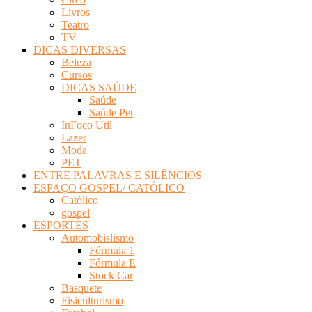
Livros
Teatro
TV
DICAS DIVERSAS
Beleza
Cursos
DICAS SAÚDE
Saúde
Saúde Pet
InFoco Útil
Lazer
Moda
PET
ENTRE PALAVRAS E SILÊNCIOS
ESPAÇO GOSPEL/ CATÓLICO
Católico
gospel
ESPORTES
Automobislismo
Fórmula 1
Fórmula E
Stock Car
Basquete
Fisiculturismo