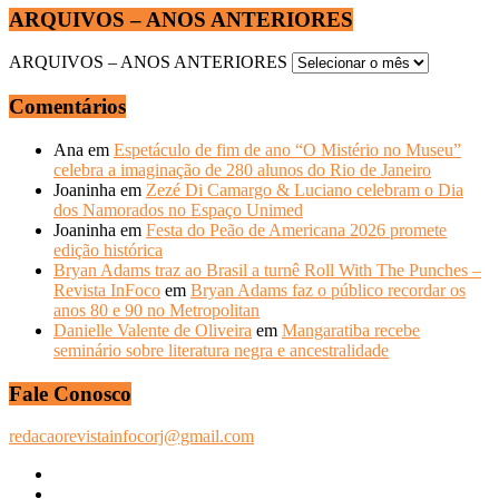
ARQUIVOS – ANOS ANTERIORES
ARQUIVOS – ANOS ANTERIORES
Comentários
Ana
em
Espetáculo de fim de ano “O Mistério no Museu”
celebra a imaginação de 280 alunos do Rio de Janeiro
Joaninha
em
Zezé Di Camargo & Luciano celebram o Dia
dos Namorados no Espaço Unimed
Joaninha
em
Festa do Peão de Americana 2026 promete
edição histórica
Bryan Adams traz ao Brasil a turnê Roll With The Punches –
Revista InFoco
em
Bryan Adams faz o público recordar os
anos 80 e 90 no Metropolitan
Danielle Valente de Oliveira
em
Mangaratiba recebe
seminário sobre literatura negra e ancestralidade
Fale Conosco
redacaorevistainfocorj@gmail.com