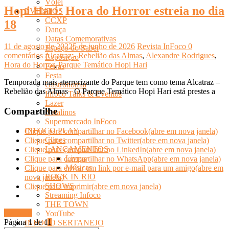
Vôlei
Hopi Hari: Hora do Horror estreia no dia
EVENTOS
CCXP
18
Dança
Datas Comemorativas
11 de agosto de 2022
5 de junho de 2026
Revista InFoco
0
Espaço do Saber
comentários
Alcatraz - Rebelião das Almas
,
Alexandre Rodrigues
,
Exposição
Hora do Horror
,
Parque Temático Hopi Hari
Feiras
Festa
Temporada mais aterrorizante do Parque tem como tema Alcatraz –
Gastronomia
Rebelião das Almas O Parque Temático Hopi Hari está prestes a
Infoco Talks & Eventos
Lazer
Compartilhe
Natalinos
Supermercado InFoco
INFOCO PLAY
Clique para compartilhar no Facebook(abre em nova janela)
Clipes
Clique para compartilhar no Twitter(abre em nova janela)
LANÇAMENTOS
Clique para compartilhar no LinkedIn(abre em nova janela)
Livros
Clique para compartilhar no WhatsApp(abre em nova janela)
Músicas
Clique para enviar um link por e-mail para um amigo(abre em
ROCK IN RIO
nova janela)
SHOWS
Clique para imprimir(abre em nova janela)
Streaming Infoco
THE TOWN
Ler mais
YouTube
Página 1 de 1
1
INFOCO SERTANEJO