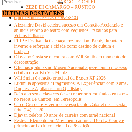
LUCIANO CAMARGO – GOSPEL
ZEZÉ DI CAMARGO – RÚSTICO
TURISMO
ÚLTIMAS POSTAGENS
Quem Somos- FALE CONOSCO
Alexandre David celebra sucesso em Coração Acelerado e
anuncia retorno ao teatro com Pequenos Trabalhos para
Velhos Palhaços
FLIP e Festival da Cachaça movimentam Paraty durante o
inverno e reforçam a cidade como destino de cultura e
tradição
Otaviano Costa se encontra com Will Smith em momento de
descontração
Oficinas gratuitas no Museu Nacional apresentam o processo
criativo do artista Vik Muniz
Will Smith é atração principal da Expert XP 2026
Ludmilla apresenta “Fragmentos: A Experiência” com Xamã,
Duquesa e Ajuliacosta no Qualistage
Belo apresenta clássicos de seu repertório romântico em show
no resort Le Canton, em Teresópolis
Circo Crescer e Viver recebe espetáculo Cabaret nesta sexta-
feira (24), às 20h
Djavan celebra 50 anos de carreira com turnê nacional
Festival Elemento em Movimento anuncia Don L, Ebony e
primeiro artista internacional da 8ª edição