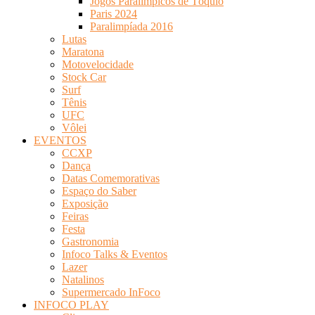
Jogos Paralímpicos de Tóquio
Paris 2024
Paralimpíada 2016
Lutas
Maratona
Motovelocidade
Stock Car
Surf
Tênis
UFC
Vôlei
EVENTOS
CCXP
Dança
Datas Comemorativas
Espaço do Saber
Exposição
Feiras
Festa
Gastronomia
Infoco Talks & Eventos
Lazer
Natalinos
Supermercado InFoco
INFOCO PLAY