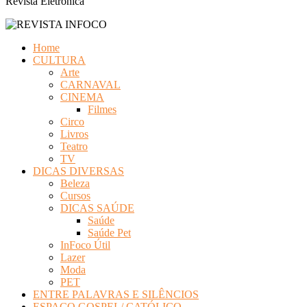
Revista Eletrônica
Home
CULTURA
Arte
CARNAVAL
CINEMA
Filmes
Circo
Livros
Teatro
TV
DICAS DIVERSAS
Beleza
Cursos
DICAS SAÚDE
Saúde
Saúde Pet
InFoco Útil
Lazer
Moda
PET
ENTRE PALAVRAS E SILÊNCIOS
ESPAÇO GOSPEL/ CATÓLICO