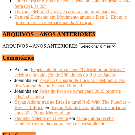
Circo Crescer e Viver recebe espetáculo Cabaret nesta sexta-
feira (24), às 20h
Djavan celebra 50 anos de carreira com turnê nacional
Festival Elemento em Movimento anuncia Don L, Ebony e
primeiro artista internacional da 8ª edição
ARQUIVOS – ANOS ANTERIORES
ARQUIVOS – ANOS ANTERIORES
Comentários
Ana
em
Espetáculo de fim de ano “O Mistério no Museu”
celebra a imaginação de 280 alunos do Rio de Janeiro
Joaninha
em
Zezé Di Camargo & Luciano celebram o Dia
dos Namorados no Espaço Unimed
Joaninha
em
Festa do Peão de Americana 2026 promete
edição histórica
Bryan Adams traz ao Brasil a turnê Roll With The Punches –
Revista InFoco
em
Bryan Adams faz o público recordar os
anos 80 e 90 no Metropolitan
Danielle Valente de Oliveira
em
Mangaratiba recebe
seminário sobre literatura negra e ancestralidade