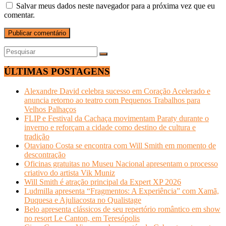
Salvar meus dados neste navegador para a próxima vez que eu
comentar.
ÚLTIMAS POSTAGENS
Alexandre David celebra sucesso em Coração Acelerado e
anuncia retorno ao teatro com Pequenos Trabalhos para
Velhos Palhaços
FLIP e Festival da Cachaça movimentam Paraty durante o
inverno e reforçam a cidade como destino de cultura e
tradição
Otaviano Costa se encontra com Will Smith em momento de
descontração
Oficinas gratuitas no Museu Nacional apresentam o processo
criativo do artista Vik Muniz
Will Smith é atração principal da Expert XP 2026
Ludmilla apresenta “Fragmentos: A Experiência” com Xamã,
Duquesa e Ajuliacosta no Qualistage
Belo apresenta clássicos de seu repertório romântico em show
no resort Le Canton, em Teresópolis