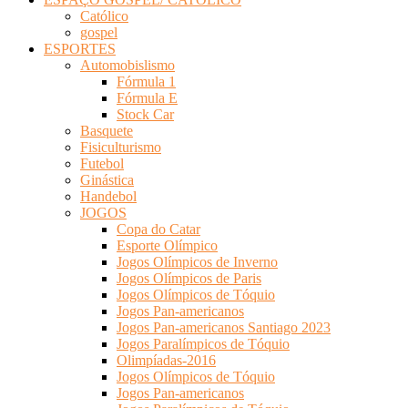
Católico
gospel
ESPORTES
Automobislismo
Fórmula 1
Fórmula E
Stock Car
Basquete
Fisiculturismo
Futebol
Ginástica
Handebol
JOGOS
Copa do Catar
Esporte Olímpico
Jogos Olímpicos de Inverno
Jogos Olímpicos de Paris
Jogos Olímpicos de Tóquio
Jogos Pan-americanos
Jogos Pan-americanos Santiago 2023
Jogos Paralímpicos de Tóquio
Olimpíadas-2016
Jogos Olímpicos de Tóquio
Jogos Pan-americanos