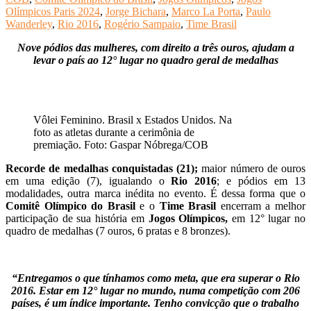
Olímpicos Paris 2024
,
Jorge Bichara
,
Marco La Porta
,
Paulo
Wanderley
,
Rio 2016
,
Rogério Sampaio
,
Time Brasil
Nove pódios das mulheres, com direito a três ouros, ajudam a
levar o país ao 12° lugar no quadro geral de medalhas
Vôlei Feminino. Brasil x Estados Unidos. Na
foto as atletas durante a cerimônia de
premiação. Foto: Gaspar Nóbrega/COB
Recorde de medalhas conquistadas (21);
maior número de ouros
em uma edição (7), igualando o
Rio 2016
; e pódios em 13
modalidades, outra marca inédita no evento. É dessa forma que o
Comitê Olímpico do Brasil
e o
Time Brasil
encerram a melhor
participação de sua história em
Jogos Olímpicos,
em 12° lugar no
quadro de medalhas (7 ouros, 6 pratas e 8 bronzes).
“Entregamos o que tínhamos como meta, que era superar o Rio
2016. Estar em 12° lugar no mundo, numa competição com 206
países, é um índice importante. Tenho convicção que o trabalho