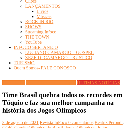
Clipes
LANÇAMENTOS
Livros
Músicas
ROCK IN RIO
SHOWS
Streaming Infoco
THE TOWN
YouTube
INFOCO SERTANEJO
LUCIANO CAMARGO – GOSPEL
ZEZÉ DI CAMARGO – RÚSTICO
TURISMO
Quem Somos- FALE CONOSCO
ESPORTES
Jogos Olímpicos de Tóquio
ÚLTIMAS NOTÍCIAS
Time Brasil quebra todos os recordes em
Tóquio e faz sua melhor campanha na
história dos Jogos Olímpicos
8 de agosto de 2021
Revista InFoco
0 comentários
Beatriz Perondi
,
COB
,
Comitê Olímpico do Brasil
,
Jogos Olímpicos
,
Jogos