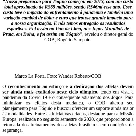
“Nossa preparação para Tóquio começou em 2013, com um custo
total aproximado de R$65 milhões, sendo R$46mi esse ano. Esse
custo teve o impacto do enfrentamento à pandemia e também uma
variação cambial de dólar e euro que trouxe grande impacto para
a nossa organização. E nós temos entregado os resultados
esportivos. Foi assim no Pan de Lima, nos Jogos Mundiais de
Praia, em Doha, e foi assim em Tóquio”
, revelou o diretor-geral do
COB, Rogério Sampaio.
Marco La Porta. Foto: Wander Roberto/COB
O
reconhecimento ao esforço e à dedicação dos atletas devem
ser ainda mais exaltados neste ciclo olímpico,
tendo em vista a
pandemia da Covid-19 e o consequente adiamento dos Jogos. Para
minimizar os efeitos desta mudança, o COB alterou seu
planejamento para Tóquio e buscou oferecer um suporte ainda maior
às modalidades. Entre as iniciativas criadas, destaque para a Missão
Europa, realizada no segundo semestre de 2020, que proporcionou a
retomada dos treinamentos dos atletas brasileiros em condições de
segurança.