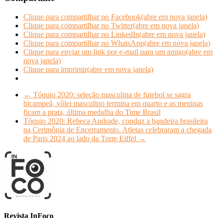
Clique para compartilhar no Facebook(abre em nova janela)
Clique para compartilhar no Twitter(abre em nova janela)
Clique para compartilhar no LinkedIn(abre em nova janela)
Clique para compartilhar no WhatsApp(abre em nova janela)
Clique para enviar um link por e-mail para um amigo(abre em
nova janela)
Clique para imprimir(abre em nova janela)
←
Tóquio 2020: seleção masculina de futebol se sagra
bicampeã, vôlei masculino termina em quarto e as meninas
ficam a prata, última medalha do Time Brasil
Tóquio 2020: Rebeca Andrade, conduz a bandeira brasileira
na Cerimônia de Encerramento. Atletas celebraram a chegada
de Paris 2024 ao lado da Torre Eiffel
→
Revista InFoco