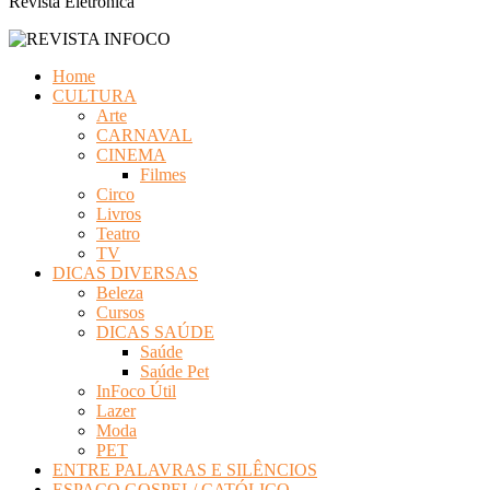
Revista Eletrônica
Home
CULTURA
Arte
CARNAVAL
CINEMA
Filmes
Circo
Livros
Teatro
TV
DICAS DIVERSAS
Beleza
Cursos
DICAS SAÚDE
Saúde
Saúde Pet
InFoco Útil
Lazer
Moda
PET
ENTRE PALAVRAS E SILÊNCIOS
ESPAÇO GOSPEL/ CATÓLICO