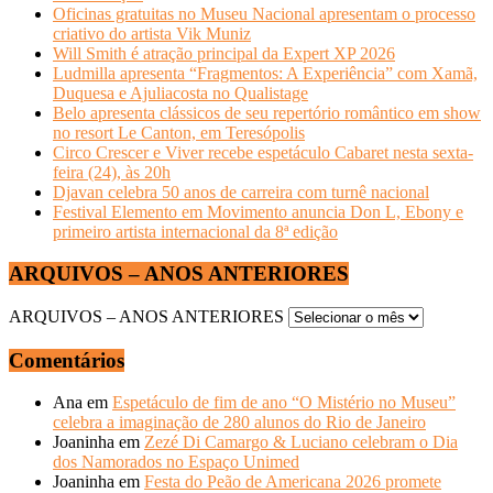
Oficinas gratuitas no Museu Nacional apresentam o processo
criativo do artista Vik Muniz
Will Smith é atração principal da Expert XP 2026
Ludmilla apresenta “Fragmentos: A Experiência” com Xamã,
Duquesa e Ajuliacosta no Qualistage
Belo apresenta clássicos de seu repertório romântico em show
no resort Le Canton, em Teresópolis
Circo Crescer e Viver recebe espetáculo Cabaret nesta sexta-
feira (24), às 20h
Djavan celebra 50 anos de carreira com turnê nacional
Festival Elemento em Movimento anuncia Don L, Ebony e
primeiro artista internacional da 8ª edição
ARQUIVOS – ANOS ANTERIORES
ARQUIVOS – ANOS ANTERIORES
Comentários
Ana
em
Espetáculo de fim de ano “O Mistério no Museu”
celebra a imaginação de 280 alunos do Rio de Janeiro
Joaninha
em
Zezé Di Camargo & Luciano celebram o Dia
dos Namorados no Espaço Unimed
Joaninha
em
Festa do Peão de Americana 2026 promete