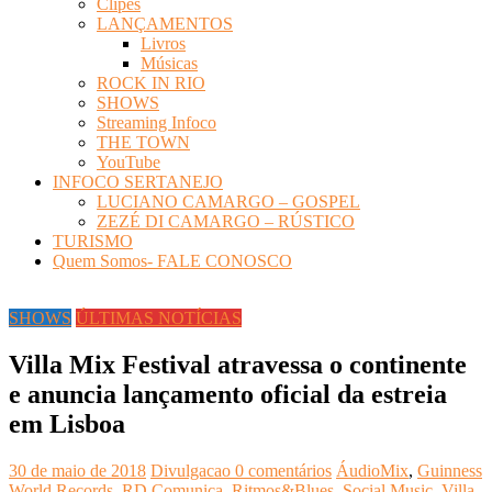
Clipes
LANÇAMENTOS
Livros
Músicas
ROCK IN RIO
SHOWS
Streaming Infoco
THE TOWN
YouTube
INFOCO SERTANEJO
LUCIANO CAMARGO – GOSPEL
ZEZÉ DI CAMARGO – RÚSTICO
TURISMO
Quem Somos- FALE CONOSCO
SHOWS
ÚLTIMAS NOTÍCIAS
Villa Mix Festival atravessa o continente
e anuncia lançamento oficial da estreia
em Lisboa
30 de maio de 2018
Divulgacao
0 comentários
ÁudioMix
,
Guinness
World Records
,
RD Comunica
,
Ritmos&Blues
,
Social Music
,
Villa