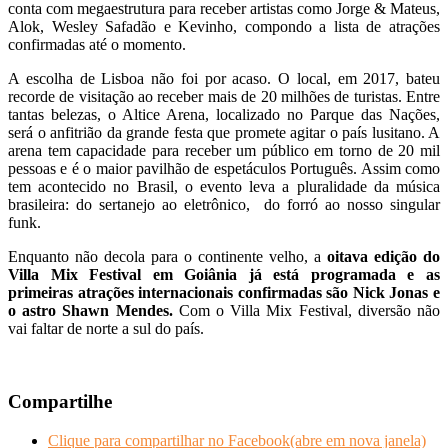
conta com megaestrutura para receber artistas como Jorge & Mateus,
Alok, Wesley Safadão e Kevinho, compondo a lista de atrações
confirmadas até o momento.
A escolha de Lisboa não foi por acaso. O local, em 2017, bateu
recorde de visitação ao receber mais de 20 milhões de turistas. Entre
tantas belezas, o Altice Arena, localizado no Parque das Nações,
será o anfitrião da grande festa que promete agitar o país lusitano. A
arena tem capacidade para receber um público em torno de 20 mil
pessoas e é o maior pavilhão de espetáculos Português. Assim como
tem acontecido no Brasil, o evento leva a pluralidade da música
brasileira: do sertanejo ao eletrônico, do forró ao nosso singular
funk.
Enquanto não decola para o continente velho, a
oitava edição do
Villa Mix Festival em Goiânia já está programada e as
primeiras atrações internacionais confirmadas são Nick Jonas e
o astro Shawn Mendes.
Com o Villa Mix Festival, diversão não
vai faltar de norte a sul do país.
Compartilhe
Clique para compartilhar no Facebook(abre em nova janela)