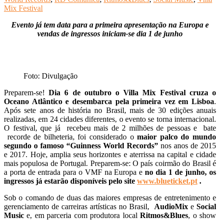
Mix Festival
Evento já tem data para a primeira apresentação na Europa e
vendas de ingressos iniciam-se dia 1 de junho
Foto: Divulgação
Preparem-se!
Dia 6 de outubro o Villa Mix Festival cruza o
Oceano Atlântico e desembarca pela primeira vez em Lisboa
.
Após sete anos de história no Brasil, mais de 30 edições anuais
realizadas, em 24 cidades diferentes, o evento se torna internacional.
O festival, que já recebeu mais de 2 milhões de pessoas e bate
recorde de bilheteria, foi considerado o
maior palco do mundo
segundo o famoso “Guinness World Records”
nos anos de 2015
e 2017. Hoje, amplia seus horizontes e aterrissa na capital e cidade
mais populosa de Portugal. Preparem-se: O país coirmão do Brasil é
a porta de entrada para o VMF na Europa e
no dia 1 de junho, os
ingressos já estarão disponíveis pelo site
www.blueticket.pt
.
Sob o comando de duas das maiores empresas de entretenimento e
gerenciamento de carreiras artísticas no Brasil,
AudioMix
e
Social
Music
e, em parceria com produtora local
Ritmos&Blues
, o show