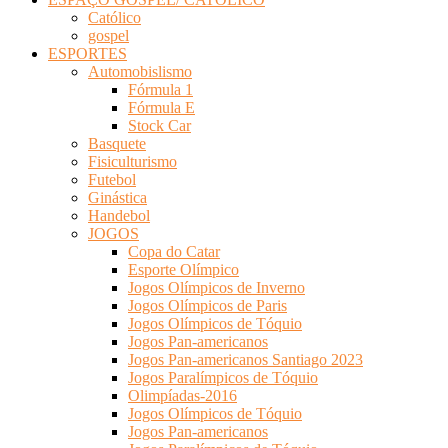
Católico
gospel
ESPORTES
Automobislismo
Fórmula 1
Fórmula E
Stock Car
Basquete
Fisiculturismo
Futebol
Ginástica
Handebol
JOGOS
Copa do Catar
Esporte Olímpico
Jogos Olímpicos de Inverno
Jogos Olímpicos de Paris
Jogos Olímpicos de Tóquio
Jogos Pan-americanos
Jogos Pan-americanos Santiago 2023
Jogos Paralímpicos de Tóquio
Olimpíadas-2016
Jogos Olímpicos de Tóquio
Jogos Pan-americanos