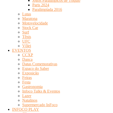
Jogos Paralímpicos de Tóquio
Paris 2024
Paralimpíada 2016
Lutas
Maratona
Motovelocidade
Stock Car
Surf
Tênis
UFC
Vôlei
EVENTOS
CCXP
Dança
Datas Comemorativas
Espaço do Saber
Exposição
Feiras
Festa
Gastronomia
Infoco Talks & Eventos
Lazer
Natalinos
Supermercado InFoco
INFOCO PLAY