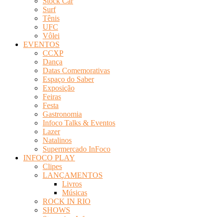
Stock Car
Surf
Tênis
UFC
Vôlei
EVENTOS
CCXP
Dança
Datas Comemorativas
Espaço do Saber
Exposição
Feiras
Festa
Gastronomia
Infoco Talks & Eventos
Lazer
Natalinos
Supermercado InFoco
INFOCO PLAY
Clipes
LANÇAMENTOS
Livros
Músicas
ROCK IN RIO
SHOWS