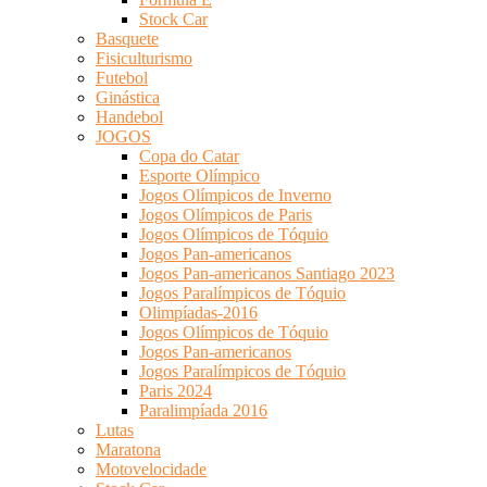
Stock Car
Basquete
Fisiculturismo
Futebol
Ginástica
Handebol
JOGOS
Copa do Catar
Esporte Olímpico
Jogos Olímpicos de Inverno
Jogos Olímpicos de Paris
Jogos Olímpicos de Tóquio
Jogos Pan-americanos
Jogos Pan-americanos Santiago 2023
Jogos Paralímpicos de Tóquio
Olimpíadas-2016
Jogos Olímpicos de Tóquio
Jogos Pan-americanos
Jogos Paralímpicos de Tóquio
Paris 2024
Paralimpíada 2016
Lutas
Maratona
Motovelocidade