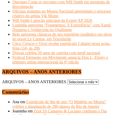
Otaviano Costa se encontra com Will Smith em momento de
descontração
Oficinas gratuitas no Museu Nacional apresentam o processo
criativo do artista Vik Muniz
Will Smith é atração principal da Expert XP 2026
Ludmilla apresenta “Fragmentos: A Experiência” com Xamã,
Duquesa e Ajuliacosta no Qualistage
Belo apresenta clássicos de seu repertório romântico em show
no resort Le Canton, em Teresópolis
Circo Crescer e Viver recebe espetáculo Cabaret nesta sexta-
feira (24), às 20h
Djavan celebra 50 anos de carreira com turnê nacional
Festival Elemento em Movimento anuncia Don L, Ebony e
primeiro artista internacional da 8ª edição
ARQUIVOS – ANOS ANTERIORES
ARQUIVOS – ANOS ANTERIORES
Comentários
Ana
em
Espetáculo de fim de ano “O Mistério no Museu”
celebra a imaginação de 280 alunos do Rio de Janeiro
Joaninha
em
Zezé Di Camargo & Luciano celebram o Dia