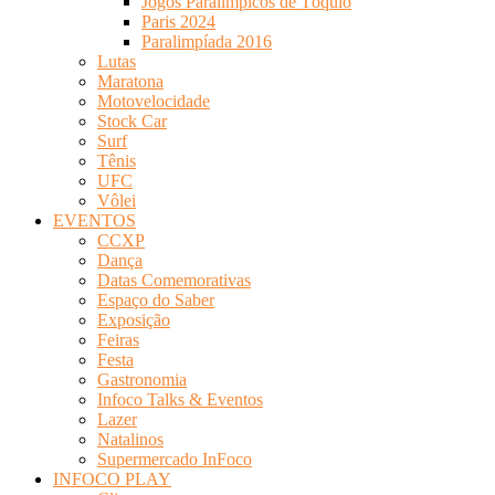
Jogos Paralímpicos de Tóquio
Paris 2024
Paralimpíada 2016
Lutas
Maratona
Motovelocidade
Stock Car
Surf
Tênis
UFC
Vôlei
EVENTOS
CCXP
Dança
Datas Comemorativas
Espaço do Saber
Exposição
Feiras
Festa
Gastronomia
Infoco Talks & Eventos
Lazer
Natalinos
Supermercado InFoco
INFOCO PLAY