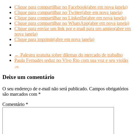
Clique para compartilhar no Facebook(abre em nova janela)
Clique para compartilhar no Twitter(abre em nova janela)
Clique para compartilhar no LinkedIn(abre em nova janela)
Clique para compartilhar no WhatsApp(abre em nova janela)
Clique para enviar um link por e-mail para um amigo(abre em
nova janela)
Clique para imprimir(abre em nova janela)
←
Palestra gratuita sobre dilemas do mercado de trabalho
Paula Fernades seduz no Vivo Rio com sua voz e seu violão
→
Deixe um comentário
O seu endereço de e-mail não será publicado.
Campos obrigatórios
são marcados com
*
Comentário
*