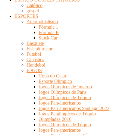
Católico
gospel
ESPORTES
Automobislismo
Fórmula 1
Fórmula E
Stock Car
Basquete
Fisiculturismo
Futebol
Ginástica
Handebol
JOGOS
Copa do Catar
Esporte Olímpico
Jogos Olímpicos de Inverno
Jogos Olímpicos de Paris
Jogos Olímpicos de Tóquio
Jogos Pan-americanos
Jogos Pan-americanos Santiago 2023
Jogos Paralímpicos de Tóquio
Olimpíadas-2016
Jogos Olímpicos de Tóquio
Jogos Pan-americanos