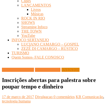
Clipes
LANÇAMENTOS
Livros
Músicas
ROCK IN RIO
SHOWS
Streaming Infoco
THE TOWN
YouTube
INFOCO SERTANEJO
LUCIANO CAMARGO – GOSPEL
ZEZÉ DI CAMARGO – RÚSTICO
TURISMO
Quem Somos- FALE CONOSCO
DICAS DIVERSAS
Espaço do Saber
EVENTOS
Inscrições abertas para palestra sobre
poupar tempo e dinheiro
17 de março de 2017
Divulgacao
0 comentários
KB Comunicação
,
tecnologia humana