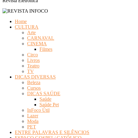
Revista Eletrônica
Home
CULTURA
Arte
CARNAVAL
CINEMA
Filmes
Circo
Livros
Teatro
TV
DICAS DIVERSAS
Beleza
Cursos
DICAS SAÚDE
Saúde
Saúde Pet
InFoco Útil
Lazer
Moda
PET
ENTRE PALAVRAS E SILÊNCIOS
ESPAÇO GOSPEL/ CATÓLICO