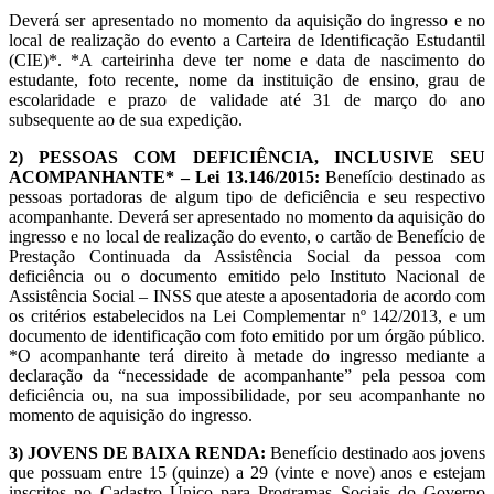
Deverá ser apresentado no momento da aquisição do ingresso e no
local de realização do evento a Carteira de Identificação Estudantil
(CIE)*. *A carteirinha deve ter nome e data de nascimento do
estudante, foto recente, nome da instituição de ensino, grau de
escolaridade e prazo de validade até 31 de março do ano
subsequente ao de sua expedição.
2) PESSOAS COM DEFICIÊNCIA, INCLUSIVE SEU
ACOMPANHANTE* – Lei 13.146/2015:
Benefício destinado as
pessoas portadoras de algum tipo de deficiência e seu respectivo
acompanhante. Deverá ser apresentado no momento da aquisição do
ingresso e no local de realização do evento, o cartão de Benefício de
Prestação Continuada da Assistência Social da pessoa com
deficiência ou o documento emitido pelo Instituto Nacional de
Assistência Social – INSS que ateste a aposentadoria de acordo com
os critérios estabelecidos na Lei Complementar nº 142/2013, e um
documento de identificação com foto emitido por um órgão público.
*O acompanhante terá direito à metade do ingresso mediante a
declaração da “necessidade de acompanhante” pela pessoa com
deficiência ou, na sua impossibilidade, por seu acompanhante no
momento de aquisição do ingresso.
3) JOVENS DE BAIXA RENDA:
Benefício destinado aos jovens
que possuam entre 15 (quinze) a 29 (vinte e nove) anos e estejam
inscritos no Cadastro Único para Programas Sociais do Governo