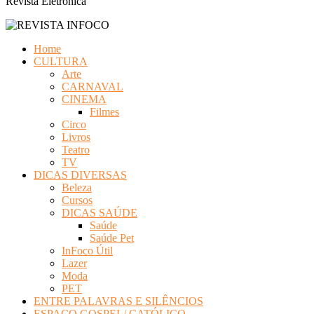
Revista Eletrônica
Home
CULTURA
Arte
CARNAVAL
CINEMA
Filmes
Circo
Livros
Teatro
TV
DICAS DIVERSAS
Beleza
Cursos
DICAS SAÚDE
Saúde
Saúde Pet
InFoco Útil
Lazer
Moda
PET
ENTRE PALAVRAS E SILÊNCIOS
ESPAÇO GOSPEL/ CATÓLICO