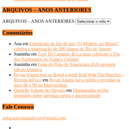
ARQUIVOS – ANOS ANTERIORES
ARQUIVOS – ANOS ANTERIORES
Comentários
Ana
em
Espetáculo de fim de ano “O Mistério no Museu”
celebra a imaginação de 280 alunos do Rio de Janeiro
Joaninha
em
Zezé Di Camargo & Luciano celebram o Dia
dos Namorados no Espaço Unimed
Joaninha
em
Festa do Peão de Americana 2026 promete
edição histórica
Bryan Adams traz ao Brasil a turnê Roll With The Punches –
Revista InFoco
em
Bryan Adams faz o público recordar os
anos 80 e 90 no Metropolitan
Danielle Valente de Oliveira
em
Mangaratiba recebe
seminário sobre literatura negra e ancestralidade
Fale Conosco
redacaorevistainfocorj@gmail.com