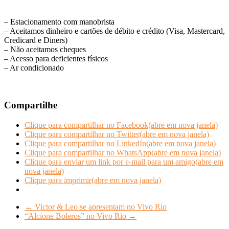
– Estacionamento com manobrista
– Aceitamos dinheiro e cartões de débito e crédito (Visa, Mastercard,
Credicard e Diners)
– Não aceitamos cheques
– Acesso para deficientes físicos
– Ar condicionado
Compartilhe
Clique para compartilhar no Facebook(abre em nova janela)
Clique para compartilhar no Twitter(abre em nova janela)
Clique para compartilhar no LinkedIn(abre em nova janela)
Clique para compartilhar no WhatsApp(abre em nova janela)
Clique para enviar um link por e-mail para um amigo(abre em
nova janela)
Clique para imprimir(abre em nova janela)
←
Victor & Leo se apresentam no Vivo Rio
“Alcione Boleros” no Vivo Rio
→