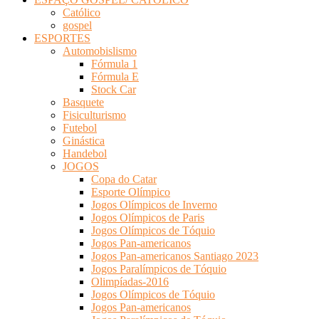
Católico
gospel
ESPORTES
Automobislismo
Fórmula 1
Fórmula E
Stock Car
Basquete
Fisiculturismo
Futebol
Ginástica
Handebol
JOGOS
Copa do Catar
Esporte Olímpico
Jogos Olímpicos de Inverno
Jogos Olímpicos de Paris
Jogos Olímpicos de Tóquio
Jogos Pan-americanos
Jogos Pan-americanos Santiago 2023
Jogos Paralímpicos de Tóquio
Olimpíadas-2016
Jogos Olímpicos de Tóquio
Jogos Pan-americanos