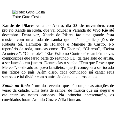
Foto: Guto Costa
Xande de Pilares
volta ao Aterro, dia
23 de novembro
, com
projeto Xande na Roda, que vai ocupar a Varanda do
Vivo Rio
até
dezembro. Desta vez, Xande de Pilares faz uma grande festa
musical com uma roda de samba que terá as participações de
Roberta Sá, Hamilton de Holanda e Mariene de Castro. No
repertório da roda, músicas como “Tá Escrito”, “Clareou”, “Deixa
Acontecer”, “Camarote”, “Elas Estão no Controle” e também novas
composições que farão parte do segundo CD, da fase solo do artista,
a ser lançado em janeiro. Dentre elas o samba “Tem que Provar que
Merece”, dedicado ao povo brasileiro, que já começou a ser tocado
nas rádios do país. Além disso, cada convidado irá cantar seus
sucessos e irá dividir com o anfritião da noite outros tantos.
Xande na Roda
é um dos eventos que irá compor as atrações de
verão da cidade. Uma festa de samba, de música que irá alegrar e
esquentar as noites cariocas. Na primeira apresentação, os
convidados foram Arlindo Cruz e Zélia Duncan.