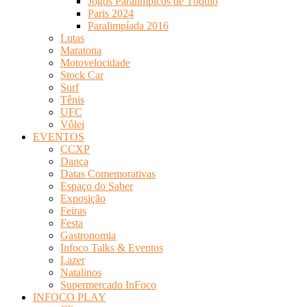
Jogos Paralímpicos de Tóquio
Paris 2024
Paralimpíada 2016
Lutas
Maratona
Motovelocidade
Stock Car
Surf
Tênis
UFC
Vôlei
EVENTOS
CCXP
Dança
Datas Comemorativas
Espaço do Saber
Exposição
Feiras
Festa
Gastronomia
Infoco Talks & Eventos
Lazer
Natalinos
Supermercado InFoco
INFOCO PLAY