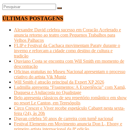
ÚLTIMAS POSTAGENS
Alexandre David celebra sucesso em Coração Acelerado e
anuncia retorno ao teatro com Pequenos Trabalhos para
Velhos Palhaços
FLIP e Festival da Cachaça movimentam Paraty durante o
inverno e reforçam a cidade como destino de cultura e
tradição
Otaviano Costa se encontra com Will Smith em momento de
descontração
Oficinas gratuitas no Museu Nacional apresentam o processo
criativo do artista Vik Muniz
Will Smith é atração principal da Expert XP 2026
Ludmilla apresenta “Fragmentos: A Experiência” com Xamã,
Duquesa e Ajuliacosta no Qualistage
Belo apresenta clássicos de seu repertório romântico em show
no resort Le Canton, em Teresópolis
Circo Crescer e Viver recebe espetáculo Cabaret nesta sexta-
feira (24), às 20h
Djavan celebra 50 anos de carreira com turnê nacional
Festival Elemento em Movimento anuncia Don L, Ebony e
primeiro artista internacional da 8ª edição