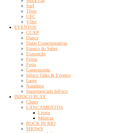
Stock Car
Surf
Tênis
UFC
Vôlei
EVENTOS
CCXP
Dança
Datas Comemorativas
Espaço do Saber
Exposição
Feiras
Festa
Gastronomia
Infoco Talks & Eventos
Lazer
Natalinos
Supermercado InFoco
INFOCO PLAY
Clipes
LANÇAMENTOS
Livros
Músicas
ROCK IN RIO
SHOWS