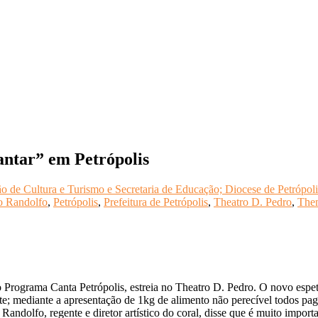
Cantar” em Petrópolis
o de Cultura e Turismo e Secretaria de Educação; Diocese de Petrópoli
o Randolfo
,
Petrópolis
,
Prefeitura de Petrópolis
,
Theatro D. Pedro
,
Them
rograma Canta Petrópolis, estreia no Theatro D. Pedro. O novo espetácu
lote; mediante a apresentação de 1kg de alimento não perecível todos p
ndolfo, regente e diretor artístico do coral, disse que é muito import