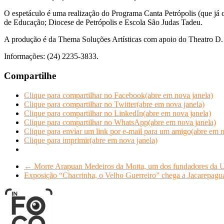
O espetáculo é uma realização do Programa Canta Petrópolis (que já cr
de Educação; Diocese de Petrópolis e Escola São Judas Tadeu.
A produção é da Thema Soluções Artísticas com apoio do Theatro D
Informações: (24) 2235-3833.
Compartilhe
Clique para compartilhar no Facebook(abre em nova janela)
Clique para compartilhar no Twitter(abre em nova janela)
Clique para compartilhar no LinkedIn(abre em nova janela)
Clique para compartilhar no WhatsApp(abre em nova janela)
Clique para enviar um link por e-mail para um amigo(abre em n
Clique para imprimir(abre em nova janela)
←
Morre Arapuan Medeiros da Motta, um dos fundadores 
Exposição “Chacrinha, o Velho Guerreiro” chega a Jacarepag