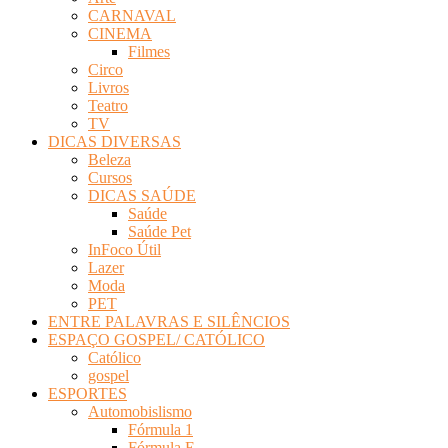
CARNAVAL
CINEMA
Filmes
Circo
Livros
Teatro
TV
DICAS DIVERSAS
Beleza
Cursos
DICAS SAÚDE
Saúde
Saúde Pet
InFoco Útil
Lazer
Moda
PET
ENTRE PALAVRAS E SILÊNCIOS
ESPAÇO GOSPEL/ CATÓLICO
Católico
gospel
ESPORTES
Automobislismo
Fórmula 1
Fórmula E