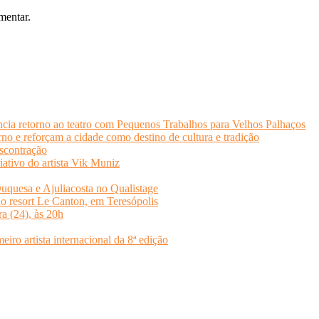
mentar.
cia retorno ao teatro com Pequenos Trabalhos para Velhos Palhaços
o e reforçam a cidade como destino de cultura e tradição
scontração
iativo do artista Vik Muniz
quesa e Ajuliacosta no Qualistage
no resort Le Canton, em Teresópolis
ra (24), às 20h
o artista internacional da 8ª edição