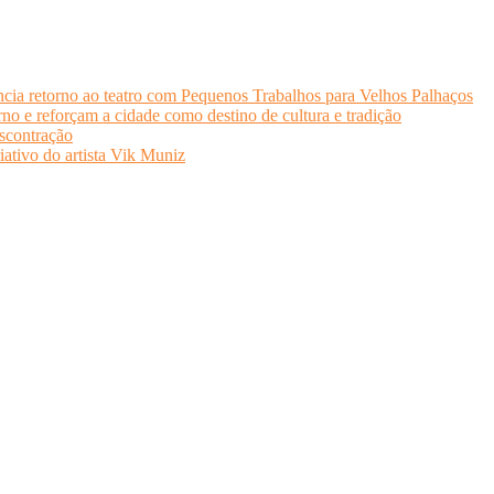
cia retorno ao teatro com Pequenos Trabalhos para Velhos Palhaços
o e reforçam a cidade como destino de cultura e tradição
scontração
iativo do artista Vik Muniz