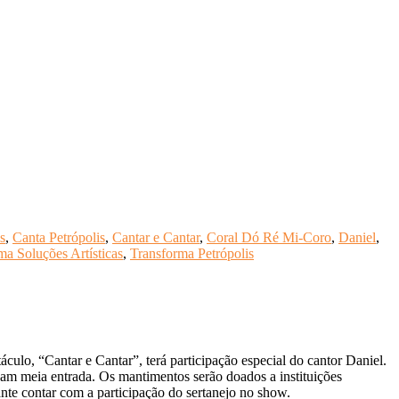
s
,
Canta Petrópolis
,
Cantar e Cantar
,
Coral Dó Ré Mi-Coro
,
Daniel
,
a Soluções Artísticas
,
Transforma Petrópolis
lo, “Cantar e Cantar”, terá participação especial do cantor Daniel.
agam meia entrada. Os mantimentos serão doados a instituições
ante contar com a participação do sertanejo no show.