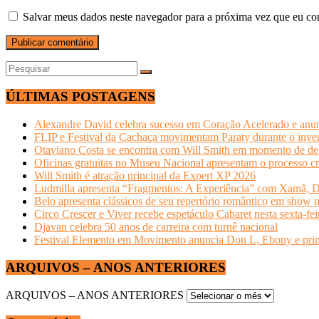
Salvar meus dados neste navegador para a próxima vez que eu co
ÚLTIMAS POSTAGENS
Alexandre David celebra sucesso em Coração Acelerado e anun
FLIP e Festival da Cachaça movimentam Paraty durante o invern
Otaviano Costa se encontra com Will Smith em momento de de
Oficinas gratuitas no Museu Nacional apresentam o processo cr
Will Smith é atração principal da Expert XP 2026
Ludmilla apresenta “Fragmentos: A Experiência” com Xamã, Du
Belo apresenta clássicos de seu repertório romântico em show 
Circo Crescer e Viver recebe espetáculo Cabaret nesta sexta-fei
Djavan celebra 50 anos de carreira com turnê nacional
Festival Elemento em Movimento anuncia Don L, Ebony e primeir
ARQUIVOS – ANOS ANTERIORES
ARQUIVOS – ANOS ANTERIORES