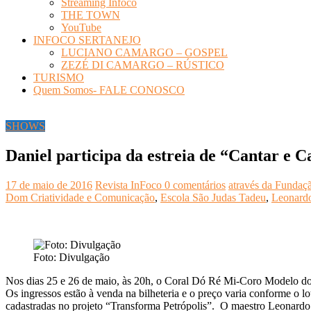
Streaming Infoco
THE TOWN
YouTube
INFOCO SERTANEJO
LUCIANO CAMARGO – GOSPEL
ZEZÉ DI CAMARGO – RÚSTICO
TURISMO
Quem Somos- FALE CONOSCO
SHOWS
Daniel participa da estreia de “Cantar e 
17 de maio de 2016
Revista InFoco
0 comentários
através da Fundaçã
Dom Criatividade e Comunicação
,
Escola São Judas Tadeu
,
Leonard
Foto: Divulgação
Nos dias 25 e 26 de maio, às 20h, o Coral Dó Ré Mi-Coro Modelo do P
Os ingressos estão à venda na bilheteria e o preço varia conforme o 
cadastradas no projeto “Transforma Petrópolis”. O maestro Leonardo Ra