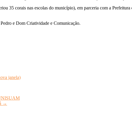
iou 35 corais nas escolas do município), em parceria com a Prefeitura 
. Pedro e Dom Criatividade e Comunicação.
ova janela)
da UNISUAM
uá
→