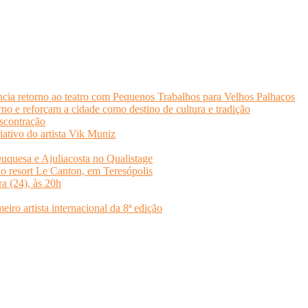
cia retorno ao teatro com Pequenos Trabalhos para Velhos Palhaços
o e reforçam a cidade como destino de cultura e tradição
scontração
iativo do artista Vik Muniz
quesa e Ajuliacosta no Qualistage
no resort Le Canton, em Teresópolis
ra (24), às 20h
o artista internacional da 8ª edição