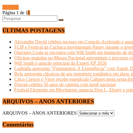
Ler mais
Página 1 de 1
1
ÚLTIMAS POSTAGENS
Alexandre David celebra sucesso em Coração Acelerado e anun
FLIP e Festival da Cachaça movimentam Paraty durante o invern
Otaviano Costa se encontra com Will Smith em momento de de
Oficinas gratuitas no Museu Nacional apresentam o processo cr
Will Smith é atração principal da Expert XP 2026
Ludmilla apresenta “Fragmentos: A Experiência” com Xamã, Du
Belo apresenta clássicos de seu repertório romântico em show 
Circo Crescer e Viver recebe espetáculo Cabaret nesta sexta-fei
Djavan celebra 50 anos de carreira com turnê nacional
Festival Elemento em Movimento anuncia Don L, Ebony e primeir
ARQUIVOS – ANOS ANTERIORES
ARQUIVOS – ANOS ANTERIORES
Comentários