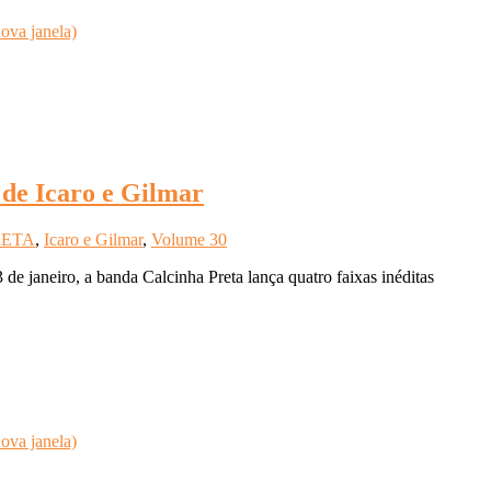
ova janela)
 de Icaro e Gilmar
RETA
,
Icaro e Gilmar
,
Volume 30
de janeiro, a banda Calcinha Preta lança quatro faixas inéditas
ova janela)