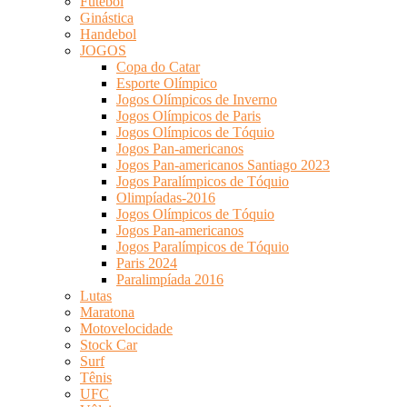
Futebol
Ginástica
Handebol
JOGOS
Copa do Catar
Esporte Olímpico
Jogos Olímpicos de Inverno
Jogos Olímpicos de Paris
Jogos Olímpicos de Tóquio
Jogos Pan-americanos
Jogos Pan-americanos Santiago 2023
Jogos Paralímpicos de Tóquio
Olimpíadas-2016
Jogos Olímpicos de Tóquio
Jogos Pan-americanos
Jogos Paralímpicos de Tóquio
Paris 2024
Paralimpíada 2016
Lutas
Maratona
Motovelocidade
Stock Car
Surf
Tênis
UFC