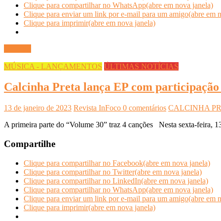
Clique para compartilhar no WhatsApp(abre em nova janela)
Clique para enviar um link por e-mail para um amigo(abre em n
Clique para imprimir(abre em nova janela)
Ler mais
MÚSICA - LANÇAMENTOS
ÚLTIMAS NOTÍCIAS
Calcinha Preta lança EP com participação
13 de janeiro de 2023
Revista InFoco
0 comentários
CALCINHA P
A primeira parte do “Volume 30” traz 4 canções Nesta sexta-feira, 13 
Compartilhe
Clique para compartilhar no Facebook(abre em nova janela)
Clique para compartilhar no Twitter(abre em nova janela)
Clique para compartilhar no LinkedIn(abre em nova janela)
Clique para compartilhar no WhatsApp(abre em nova janela)
Clique para enviar um link por e-mail para um amigo(abre em n
Clique para imprimir(abre em nova janela)