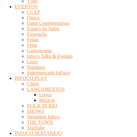
Vôlei
EVENTOS
CCXP
Dança
Datas Comemorativas
Espaço do Saber
Exposição
Feiras
Festa
Gastronomia
Infoco Talks & Eventos
Lazer
Natalinos
Supermercado InFoco
INFOCO PLAY
Clipes
LANÇAMENTOS
Livros
Músicas
ROCK IN RIO
SHOWS
Streaming Infoco
THE TOWN
YouTube
INFOCO SERTANEJO