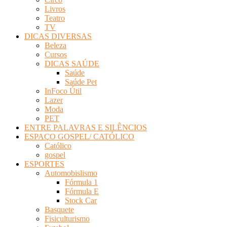
Livros
Teatro
TV
DICAS DIVERSAS
Beleza
Cursos
DICAS SAÚDE
Saúde
Saúde Pet
InFoco Útil
Lazer
Moda
PET
ENTRE PALAVRAS E SILÊNCIOS
ESPAÇO GOSPEL/ CATÓLICO
Católico
gospel
ESPORTES
Automobislismo
Fórmula 1
Fórmula E
Stock Car
Basquete
Fisiculturismo