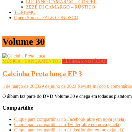
LUCIANO CAMARGO – GOSPEL
ZEZÉ DI CAMARGO – RÚSTICO
TURISMO
Quem Somos- FALE CONOSCO
Volume 30
MÚSICA - LANÇAMENTOS
ÚLTIMAS NOTÍCIAS
Calcinha Preta lança EP 3
8 de março de 2023
29 de julho de 2023
Revista InFoco
0 comentário
O álbum faz parte do DVD Volume 30 e chega em todas as plataformas
Compartilhe
Clique para compartilhar no Facebook(abre em nova janela)
Clique para compartilhar no Twitter(abre em nova janela)
Clique para compartilhar no LinkedIn(abre em nova janela)