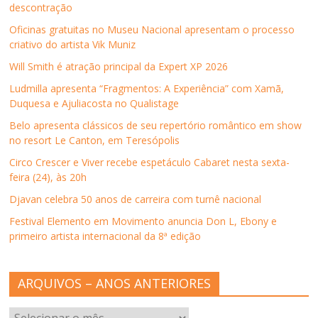
descontração
e
m
e
e
a
m
n
m
m
m
n
o
n
n
i
Oficinas gratuitas no Museu Nacional apresentam o processo
o
v
o
o
g
criativo do artista Vik Muniz
v
a
v
v
o
a
j
a
a
(
j
a
j
j
a
Will Smith é atração principal da Expert XP 2026
a
n
a
a
b
n
e
n
n
r
Ludmilla apresenta “Fragmentos: A Experiência” com Xamã,
e
l
e
e
e
l
a
l
l
e
Duquesa e Ajuliacosta no Qualistage
a
)
a
a
m
)
)
)
n
Belo apresenta clássicos de seu repertório romântico em show
o
v
no resort Le Canton, em Teresópolis
a
j
Circo Crescer e Viver recebe espetáculo Cabaret nesta sexta-
a
n
feira (24), às 20h
e
l
Djavan celebra 50 anos de carreira com turnê nacional
a
)
Festival Elemento em Movimento anuncia Don L, Ebony e
primeiro artista internacional da 8ª edição
ARQUIVOS – ANOS ANTERIORES
ARQUIVOS