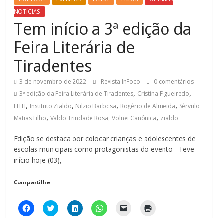
NOTÍCIAS
Tem início a 3ª edição da
Feira Literária de
Tiradentes
3 de novembro de 2022
Revista InFoco
0 comentários
,
,
3ª edição da Feira Literária de Tiradentes
Cristina Figueiredo
,
,
,
,
FLITI
Instituto Zialdo
Nilzio Barbosa
Rogério de Almeida
Sérvulo
,
,
,
Matias Filho
Valdo Trindade Rosa
Volnei Canônica
Zialdo
Edição se destaca por colocar crianças e adolescentes de
escolas municipais como protagonistas do evento Teve
início hoje (03),
Compartilhe
C
C
C
C
C
C
l
l
l
l
l
l