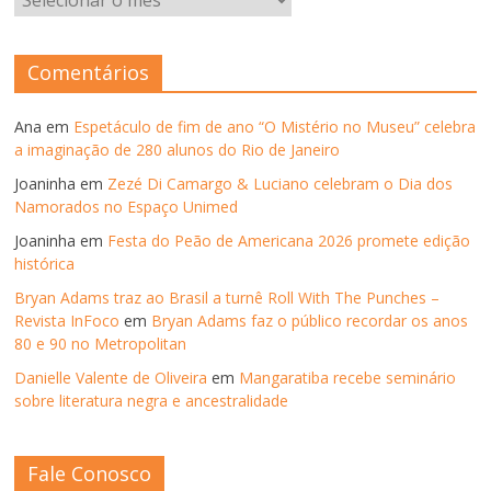
–
ANOS
ANTERIORES
Comentários
Ana
em
Espetáculo de fim de ano “O Mistério no Museu” celebra
a imaginação de 280 alunos do Rio de Janeiro
Joaninha
em
Zezé Di Camargo & Luciano celebram o Dia dos
Namorados no Espaço Unimed
Joaninha
em
Festa do Peão de Americana 2026 promete edição
histórica
Bryan Adams traz ao Brasil a turnê Roll With The Punches –
Revista InFoco
em
Bryan Adams faz o público recordar os anos
80 e 90 no Metropolitan
Danielle Valente de Oliveira
em
Mangaratiba recebe seminário
sobre literatura negra e ancestralidade
Fale Conosco