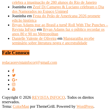
celebra a imaginação de 280 alunos do Rio de Janeiro
Joaninha
em
Zezé Di Camargo & Luciano celebram o Dia
dos Namorados no Espaço Unimed
Joaninha
em
Festa do Peão de Americana 2026 promete
edição histórica
Bryan Adams traz ao Brasil a turnê Roll With The Punches –
Revista InFoco
em
Bryan Adams faz o público recordar os
anos 80 e 90 no Metropolitan
Danielle Valente de Oliveira
em
Mangaratiba recebe
seminário sobre literatura negra e ancestralidade
Fale Conosco
redacaorevistainfocorj@gmail.com
Copyright © 2026
REVISTA INFOCO
. Todos os direitos
reservados.
Tema:
ColorMag
por ThemeGrill. Powered by
WordPress
.