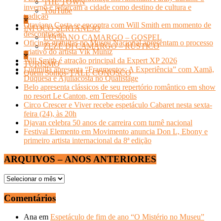
THE TOWN
inverno e reforçam a cidade como destino de cultura e
YouTube
tradição
Otaviano Costa se encontra com Will Smith em momento de
INFOCO SERTANEJO
descontração
LUCIANO CAMARGO – GOSPEL
Oficinas gratuitas no Museu Nacional apresentam o processo
ZEZÉ DI CAMARGO – RÚSTICO
criativo do artista Vik Muniz
Will Smith é atração principal da Expert XP 2026
TURISMO
Ludmilla apresenta “Fragmentos: A Experiência” com Xamã,
Quem Somos- FALE CONOSCO
Duquesa e Ajuliacosta no Qualistage
Belo apresenta clássicos de seu repertório romântico em show
no resort Le Canton, em Teresópolis
Circo Crescer e Viver recebe espetáculo Cabaret nesta sexta-
feira (24), às 20h
Djavan celebra 50 anos de carreira com turnê nacional
Festival Elemento em Movimento anuncia Don L, Ebony e
primeiro artista internacional da 8ª edição
ARQUIVOS – ANOS ANTERIORES
ARQUIVOS
–
ANOS
Comentários
ANTERIORES
Ana
em
Espetáculo de fim de ano “O Mistério no Museu”