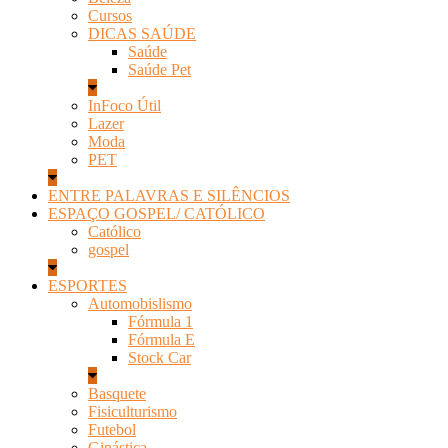
Cursos
DICAS SAÚDE
Saúde
Saúde Pet
InFoco Útil
Lazer
Moda
PET
ENTRE PALAVRAS E SILÊNCIOS
ESPAÇO GOSPEL/ CATÓLICO
Católico
gospel
ESPORTES
Automobislismo
Fórmula 1
Fórmula E
Stock Car
Basquete
Fisiculturismo
Futebol
Ginástica