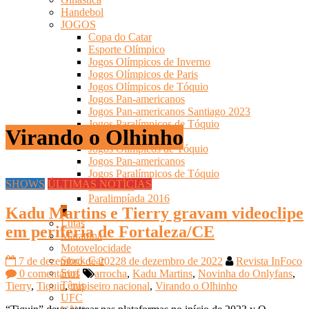
Handebol
JOGOS
Copa do Catar
Esporte Olímpico
Jogos Olímpicos de Inverno
Jogos Olímpicos de Paris
Jogos Olímpicos de Tóquio
Jogos Pan-americanos
Jogos Pan-americanos Santiago 2023
Jogos Paralímpicos de Tóquio
Virando o Olhinho
Olimpíadas-2016
Jogos Olímpicos de Tóquio
Jogos Pan-americanos
Jogos Paralímpicos de Tóquio
SHOWS
ÚLTIMAS NOTÍCIAS
Paris 2024
Paralimpíada 2016
Kadu Martins e Tierry gravam videoclipe
Lutas
em periferia de Fortaleza/CE
Maratona
Motovelocidade
Stock Car
7 de dezembro de 2022
8 de dezembro de 2022
Revista InFoco
Surf
0 comentários
arrocha
,
Kadu Martins
,
Novinha do Onlyfans
,
Tênis
Tierry
,
Tiquin
,
trapiseiro nacional
,
Virando o Olhinho
UFC