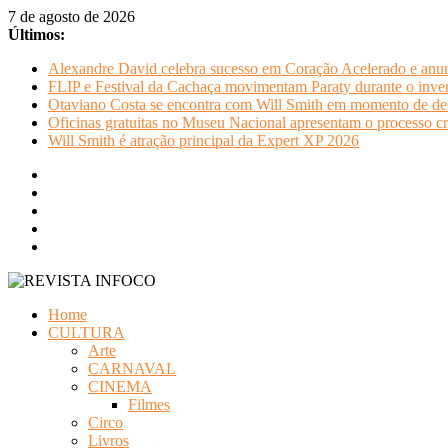
Pular
7 de agosto de 2026
para
Últimos:
o
Alexandre David celebra sucesso em Coração Acelerado e anun
conteúdo
FLIP e Festival da Cachaça movimentam Paraty durante o invern
Otaviano Costa se encontra com Will Smith em momento de de
Oficinas gratuitas no Museu Nacional apresentam o processo cr
Will Smith é atração principal da Expert XP 2026
REVISTA
Home
INFOCO
CULTURA
Arte
Revista
CARNAVAL
Eletrônica
CINEMA
Filmes
Circo
Livros