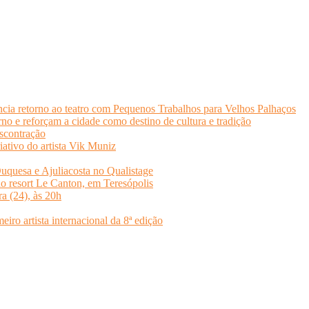
cia retorno ao teatro com Pequenos Trabalhos para Velhos Palhaços
o e reforçam a cidade como destino de cultura e tradição
scontração
iativo do artista Vik Muniz
quesa e Ajuliacosta no Qualistage
no resort Le Canton, em Teresópolis
ra (24), às 20h
o artista internacional da 8ª edição