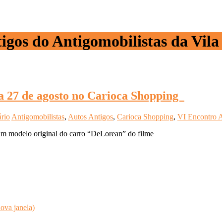
igos do Antigomobilistas da Vil
a 27 de agosto no Carioca Shopping
rio
Antigomobilistas
,
Autos Antigos
,
Carioca Shopping
,
VI Encontro A
á um modelo original do carro “DeLorean” do filme
ova janela)