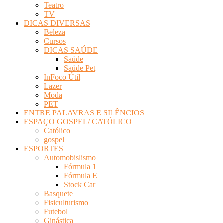
Teatro
TV
DICAS DIVERSAS
Beleza
Cursos
DICAS SAÚDE
Saúde
Saúde Pet
InFoco Útil
Lazer
Moda
PET
ENTRE PALAVRAS E SILÊNCIOS
ESPAÇO GOSPEL/ CATÓLICO
Católico
gospel
ESPORTES
Automobislismo
Fórmula 1
Fórmula E
Stock Car
Basquete
Fisiculturismo
Futebol
Ginástica