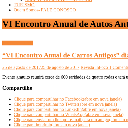
TURISMO
Quem Somos- FALE CONOSCO
VI Encontro Anual de Autos Ant
INFOCO PLAY
“VI Encontro Anual de Carros Antigos” di
25 de agosto de 2017
25 de agosto de 2017
Revista InFoco
1 Comentá
Evento gratuito reunirá cerca de 600 raridades de quatro rodas e ter
Compartilhe
Clique para compartilhar no Facebook(abre em nova janela)
Clique para compartilhar no Twitter(abre em nova janela)
Clique para compartilhar no LinkedIn(abre em nova janela)
Clique para compartilhar no WhatsApp(abre em nova janela)
Clique para enviar um link por e-mail para um amigo(abre em n
Clique para imprimir(abre em nova janela)