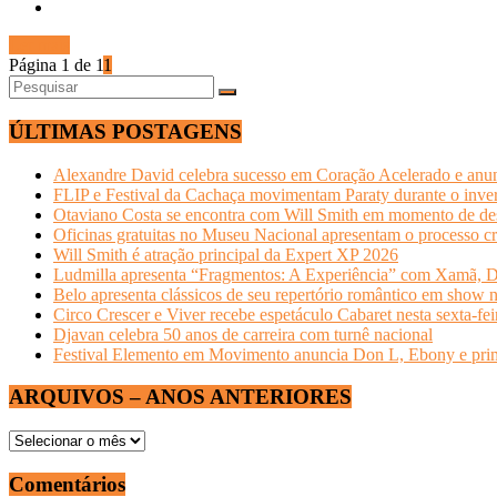
Ler mais
Página 1 de 1
1
ÚLTIMAS POSTAGENS
Alexandre David celebra sucesso em Coração Acelerado e anun
FLIP e Festival da Cachaça movimentam Paraty durante o invern
Otaviano Costa se encontra com Will Smith em momento de de
Oficinas gratuitas no Museu Nacional apresentam o processo cr
Will Smith é atração principal da Expert XP 2026
Ludmilla apresenta “Fragmentos: A Experiência” com Xamã, Du
Belo apresenta clássicos de seu repertório romântico em show 
Circo Crescer e Viver recebe espetáculo Cabaret nesta sexta-fei
Djavan celebra 50 anos de carreira com turnê nacional
Festival Elemento em Movimento anuncia Don L, Ebony e primeir
ARQUIVOS – ANOS ANTERIORES
ARQUIVOS
–
ANOS
Comentários