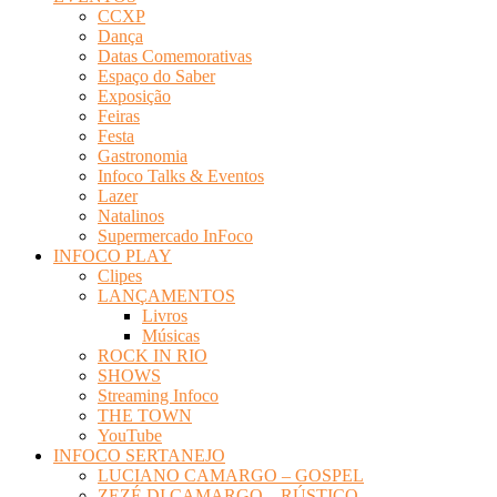
CCXP
Dança
Datas Comemorativas
Espaço do Saber
Exposição
Feiras
Festa
Gastronomia
Infoco Talks & Eventos
Lazer
Natalinos
Supermercado InFoco
INFOCO PLAY
Clipes
LANÇAMENTOS
Livros
Músicas
ROCK IN RIO
SHOWS
Streaming Infoco
THE TOWN
YouTube
INFOCO SERTANEJO
LUCIANO CAMARGO – GOSPEL
ZEZÉ DI CAMARGO – RÚSTICO