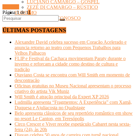
LUCIANO CAMARGO – GOSPEL
Ler mais
ZEZÉ DI CAMARGO – RÚSTICO
Página 1 de 1
1
TURISMO
Quem Somos- FALE CONOSCO
ÚLTIMAS POSTAGENS
Alexandre David celebra sucesso em Coração Acelerado e
anuncia retorno ao teatro com Pequenos Trabalhos para
Velhos Palhaços
FLIP e Festival da Cachaça movimentam Paraty durante o
inverno e reforçam a cidade como destino de cultura e
tradição
Otaviano Costa se encontra com Will Smith em momento de
descontração
Oficinas gratuitas no Museu Nacional apresentam o processo
criativo do artista Vik Muniz
Will Smith é atração principal da Expert XP 2026
Ludmilla apresenta “Fragmentos: A Experiência” com Xamã,
Duquesa e Ajuliacosta no Qualistage
Belo apresenta clássicos de seu repertório romântico em show
no resort Le Canton, em Teresópolis
Circo Crescer e Viver recebe espetáculo Cabaret nesta sexta-
feira (24), às 20h
Djavan celebra 50 anos de carreira com turnê nacional