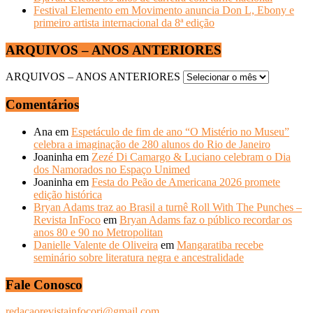
Festival Elemento em Movimento anuncia Don L, Ebony e
primeiro artista internacional da 8ª edição
ARQUIVOS – ANOS ANTERIORES
ARQUIVOS – ANOS ANTERIORES
Comentários
Ana
em
Espetáculo de fim de ano “O Mistério no Museu”
celebra a imaginação de 280 alunos do Rio de Janeiro
Joaninha
em
Zezé Di Camargo & Luciano celebram o Dia
dos Namorados no Espaço Unimed
Joaninha
em
Festa do Peão de Americana 2026 promete
edição histórica
Bryan Adams traz ao Brasil a turnê Roll With The Punches –
Revista InFoco
em
Bryan Adams faz o público recordar os
anos 80 e 90 no Metropolitan
Danielle Valente de Oliveira
em
Mangaratiba recebe
seminário sobre literatura negra e ancestralidade
Fale Conosco
redacaorevistainfocorj@gmail.com