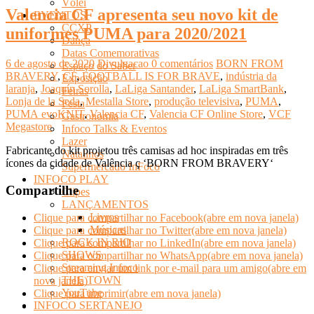
Vôlei
Valencia CF apresenta seu novo kit de
EVENTOS
CCXP
uniformes PUMA para 2020/2021
Dança
Datas Comemorativas
6 de agosto de 2020
Divulgacao
0 comentários
BORN FROM
Espaço do Saber
BRAVERY
,
CF
,
FOOTBALL IS FOR BRAVE
,
indústria da
Exposição
laranja
,
Joaquín Sorolla
,
LaLiga Santander
,
LaLiga SmartBank
,
Feiras
Lonja de la Seda
,
Mestalla Store
,
produção televisiva
,
PUMA
,
Festa
PUMA evoKNIT
,
Valencia CF
,
Valencia CF Online Store
,
VCF
Gastronomia
Megastore
Infoco Talks & Eventos
Lazer
Fabricante do kit projetou três camisas ad hoc inspiradas em três
Natalinos
ícones da cidade de Valência ç ‘BORN FROM BRAVERY‘
Supermercado InFoco
INFOCO PLAY
Compartilhe
Clipes
LANÇAMENTOS
Livros
Clique para compartilhar no Facebook(abre em nova janela)
Músicas
Clique para compartilhar no Twitter(abre em nova janela)
ROCK IN RIO
Clique para compartilhar no LinkedIn(abre em nova janela)
SHOWS
Clique para compartilhar no WhatsApp(abre em nova janela)
Streaming Infoco
Clique para enviar um link por e-mail para um amigo(abre em
THE TOWN
nova janela)
YouTube
Clique para imprimir(abre em nova janela)
INFOCO SERTANEJO