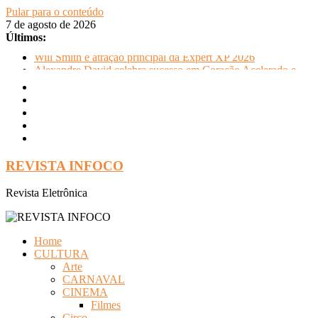
Pular para o conteúdo
7 de agosto de 2026
Últimos:
Will Smith é atração principal da Expert XP 2026
Alexandre David celebra sucesso em Coração Acelerado e
anuncia retorno ao teatro com Pequenos Trabalhos para
Velhos Palhaços
FLIP e Festival da Cachaça movimentam Paraty durante o
inverno e reforçam a cidade como destino de cultura e
tradição
Otaviano Costa se encontra com Will Smith em momento de
descontração
REVISTA INFOCO
Oficinas gratuitas no Museu Nacional apresentam o processo
criativo do artista Vik Muniz
Revista Eletrônica
Home
CULTURA
Arte
CARNAVAL
CINEMA
Filmes
Circo