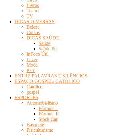
Livros
Teatro
TV
DICAS DIVERSAS
Beleza
Cursos
DICAS SAÚDE
Saúde
Saúde Pet
InFoco Útil
Lazer
Moda
PET
ENTRE PALAVRAS E SILÊNCIOS
ESPAÇO GOSPEL/ CATÓLICO
Católico
gospel
ESPORTES
Automobislismo
Fórmula 1
Fórmula E
Stock Car
Basquete
Fisiculturismo