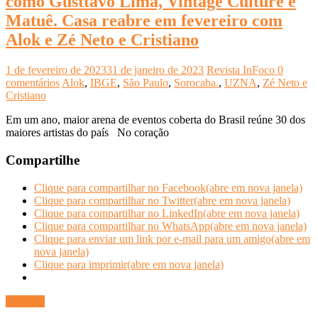
como Gusttavo Lima, Vintage Culture e
Matuê. Casa reabre em fevereiro com
Alok e Zé Neto e Cristiano
1 de fevereiro de 2023
31 de janeiro de 2023
Revista InFoco
0
comentários
Alok
,
IBGE
,
São Paulo
,
Sorocaba.
,
UZNA
,
Zé Neto e
Cristiano
Em um ano, maior arena de eventos coberta do Brasil reúne 30 dos
maiores artistas do país No coração
Compartilhe
Clique para compartilhar no Facebook(abre em nova janela)
Clique para compartilhar no Twitter(abre em nova janela)
Clique para compartilhar no LinkedIn(abre em nova janela)
Clique para compartilhar no WhatsApp(abre em nova janela)
Clique para enviar um link por e-mail para um amigo(abre em
nova janela)
Clique para imprimir(abre em nova janela)
Ler mais