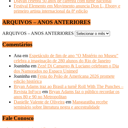
Djavan celebra 50 anos de carreira com turnê nacional
Festival Elemento em Movimento anuncia Don L, Ebony e
primeiro artista internacional da 8ª edição
ARQUIVOS – ANOS ANTERIORES
ARQUIVOS – ANOS ANTERIORES
Comentários
Ana
em
Espetáculo de fim de ano “O Mistério no Museu”
celebra a imaginação de 280 alunos do Rio de Janeiro
Joaninha
em
Zezé Di Camargo & Luciano celebram o Dia
dos Namorados no Espaço Unimed
Joaninha
em
Festa do Peão de Americana 2026 promete
edição histórica
Bryan Adams traz ao Brasil a turnê Roll With The Punches –
Revista InFoco
em
Bryan Adams faz o público recordar os
anos 80 e 90 no Metropolitan
Danielle Valente de Oliveira
em
Mangaratiba recebe
seminário sobre literatura negra e ancestralidade
Fale Conosco