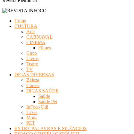
Revista Eletrônica
Home
CULTURA
Arte
CARNAVAL
CINEMA
Filmes
Circo
Livros
Teatro
TV
DICAS DIVERSAS
Beleza
Cursos
DICAS SAÚDE
Saúde
Saúde Pet
InFoco Útil
Lazer
Moda
PET
ENTRE PALAVRAS E SILÊNCIOS
ESPAÇO GOSPEL/ CATÓLICO