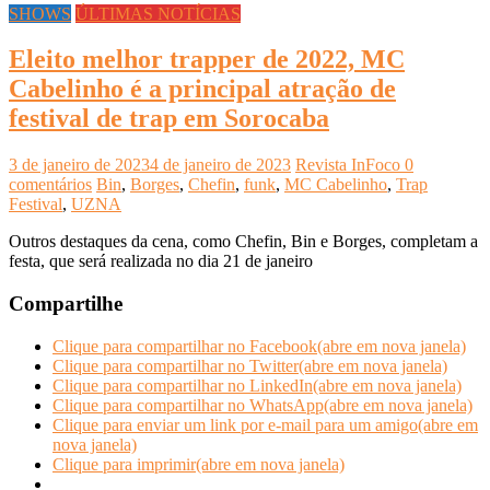
SHOWS
ÚLTIMAS NOTÍCIAS
Eleito melhor trapper de 2022, MC
Cabelinho é a principal atração de
festival de trap em Sorocaba
3 de janeiro de 2023
4 de janeiro de 2023
Revista InFoco
0
comentários
Bin
,
Borges
,
Chefin
,
funk
,
MC Cabelinho
,
Trap
Festival
,
UZNA
Outros destaques da cena, como Chefin, Bin e Borges, completam a
festa, que será realizada no dia 21 de janeiro
Compartilhe
Clique para compartilhar no Facebook(abre em nova janela)
Clique para compartilhar no Twitter(abre em nova janela)
Clique para compartilhar no LinkedIn(abre em nova janela)
Clique para compartilhar no WhatsApp(abre em nova janela)
Clique para enviar um link por e-mail para um amigo(abre em
nova janela)
Clique para imprimir(abre em nova janela)