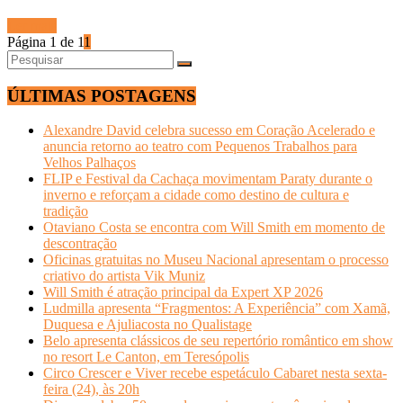
Ler mais
Página 1 de 1
1
ÚLTIMAS POSTAGENS
Alexandre David celebra sucesso em Coração Acelerado e
anuncia retorno ao teatro com Pequenos Trabalhos para
Velhos Palhaços
FLIP e Festival da Cachaça movimentam Paraty durante o
inverno e reforçam a cidade como destino de cultura e
tradição
Otaviano Costa se encontra com Will Smith em momento de
descontração
Oficinas gratuitas no Museu Nacional apresentam o processo
criativo do artista Vik Muniz
Will Smith é atração principal da Expert XP 2026
Ludmilla apresenta “Fragmentos: A Experiência” com Xamã,
Duquesa e Ajuliacosta no Qualistage
Belo apresenta clássicos de seu repertório romântico em show
no resort Le Canton, em Teresópolis
Circo Crescer e Viver recebe espetáculo Cabaret nesta sexta-
feira (24), às 20h