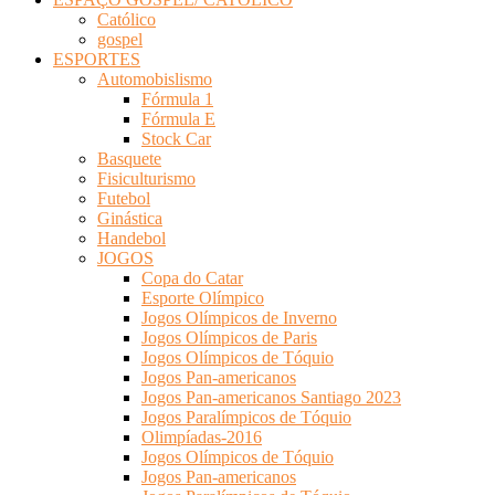
Católico
gospel
ESPORTES
Automobislismo
Fórmula 1
Fórmula E
Stock Car
Basquete
Fisiculturismo
Futebol
Ginástica
Handebol
JOGOS
Copa do Catar
Esporte Olímpico
Jogos Olímpicos de Inverno
Jogos Olímpicos de Paris
Jogos Olímpicos de Tóquio
Jogos Pan-americanos
Jogos Pan-americanos Santiago 2023
Jogos Paralímpicos de Tóquio
Olimpíadas-2016
Jogos Olímpicos de Tóquio
Jogos Pan-americanos