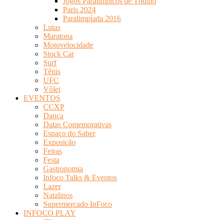
Jogos Paralímpicos de Tóquio
Paris 2024
Paralimpíada 2016
Lutas
Maratona
Motovelocidade
Stock Car
Surf
Tênis
UFC
Vôlei
EVENTOS
CCXP
Dança
Datas Comemorativas
Espaço do Saber
Exposição
Feiras
Festa
Gastronomia
Infoco Talks & Eventos
Lazer
Natalinos
Supermercado InFoco
INFOCO PLAY