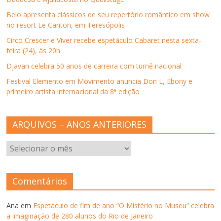
a
)
a
a
m
)
)
)
n
Belo apresenta clássicos de seu repertório romântico em show
o
v
no resort Le Canton, em Teresópolis
a
j
Circo Crescer e Viver recebe espetáculo Cabaret nesta sexta-
a
n
feira (24), às 20h
e
l
Djavan celebra 50 anos de carreira com turnê nacional
a
)
Festival Elemento em Movimento anuncia Don L, Ebony e
primeiro artista internacional da 8ª edição
ARQUIVOS – ANOS ANTERIORES
ARQUIVOS
–
ANOS
ANTERIORES
Comentários
Ana
em
Espetáculo de fim de ano “O Mistério no Museu” celebra
a imaginação de 280 alunos do Rio de Janeiro