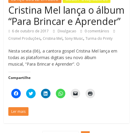
Cristina Mel lança o álbum
“Para Brincar e Aprender”
6 de outubro de 2017
Divulgacao
0 comentários
,
,
,
Crismel Produções
Cristina Mel
Sony Music
Turma do Printy
Nesta sexta (06), a cantora gospel Cristina Mel lança em
todas as plataformas digitais seu novo álbum
musical, “Para Brincar e Aprender”. O
Compartilhe
C
C
C
C
C
C
l
l
l
l
l
l
i
i
i
i
i
i
q
q
q
q
q
q
u
u
u
u
u
u
Ler mais
e
e
e
e
e
e
p
p
p
p
p
p
a
a
a
a
a
a
r
r
r
r
r
r
a
a
a
a
a
a
c
c
c
c
e
i