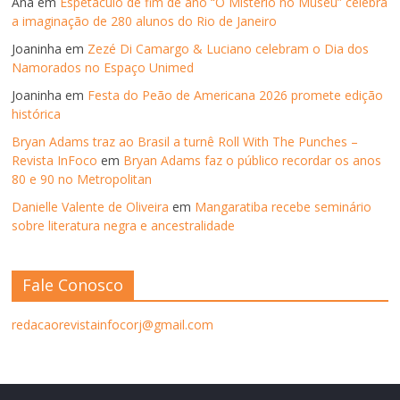
Ana
em
Espetáculo de fim de ano “O Mistério no Museu” celebra
a imaginação de 280 alunos do Rio de Janeiro
Joaninha
em
Zezé Di Camargo & Luciano celebram o Dia dos
Namorados no Espaço Unimed
Joaninha
em
Festa do Peão de Americana 2026 promete edição
histórica
Bryan Adams traz ao Brasil a turnê Roll With The Punches –
Revista InFoco
em
Bryan Adams faz o público recordar os anos
80 e 90 no Metropolitan
Danielle Valente de Oliveira
em
Mangaratiba recebe seminário
sobre literatura negra e ancestralidade
Fale Conosco
redacaorevistainfocorj@gmail.com