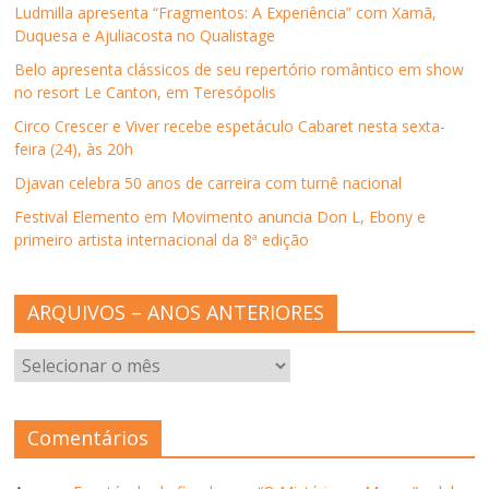
n
e
n
n
r
Ludmilla apresenta “Fragmentos: A Experiência” com Xamã,
e
l
e
e
e
l
a
l
l
e
Duquesa e Ajuliacosta no Qualistage
a
)
a
a
m
)
)
)
n
Belo apresenta clássicos de seu repertório romântico em show
o
v
no resort Le Canton, em Teresópolis
a
j
Circo Crescer e Viver recebe espetáculo Cabaret nesta sexta-
a
n
feira (24), às 20h
e
l
Djavan celebra 50 anos de carreira com turnê nacional
a
)
Festival Elemento em Movimento anuncia Don L, Ebony e
primeiro artista internacional da 8ª edição
ARQUIVOS – ANOS ANTERIORES
ARQUIVOS
–
ANOS
ANTERIORES
Comentários