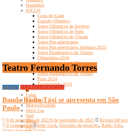
Handebol
JOGOS
Copa do Catar
Esporte Olímpico
Jogos Olímpicos de Inverno
Jogos Olímpicos de Paris
Jogos Olímpicos de Tóquio
Jogos Pan-americanos
Jogos Pan-americanos Santiago 2023
Jogos Paralímpicos de Tóquio
Olimpíadas-2016
Jogos Olímpicos de Tóquio
Teatro Fernando Torres
Jogos Pan-americanos
Jogos Paralímpicos de Tóquio
Paris 2024
Paralimpíada 2016
SHOWS
ÚLTIMAS NOTÍCIAS
Lutas
Banda Rádio Táxi se apresenta em São
Maratona
Motovelocidade
Paulo
Stock Car
Surf
9 de novembro de 2021
9 de novembro de 2021
Revista InFoco
Tênis
0 comentários
Betto Luck
,
Encontro de gerações
,
Rádio Táxi
,
UFC
Teatro Fernando Torres