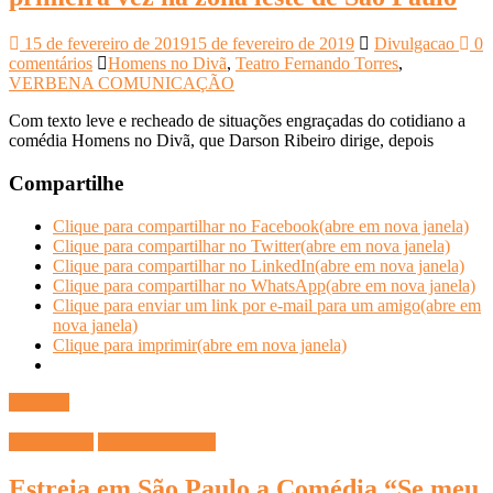
15 de fevereiro de 2019
15 de fevereiro de 2019
Divulgacao
0
comentários
Homens no Divã
,
Teatro Fernando Torres
,
VERBENA COMUNICAÇÃO
Com texto leve e recheado de situações engraçadas do cotidiano a
comédia Homens no Divã, que Darson Ribeiro dirige, depois
Compartilhe
Clique para compartilhar no Facebook(abre em nova janela)
Clique para compartilhar no Twitter(abre em nova janela)
Clique para compartilhar no LinkedIn(abre em nova janela)
Clique para compartilhar no WhatsApp(abre em nova janela)
Clique para enviar um link por e-mail para um amigo(abre em
nova janela)
Clique para imprimir(abre em nova janela)
Ler mais
CULTURA
INFOCO PLAY
Estreia em São Paulo a Comédia “Se meu