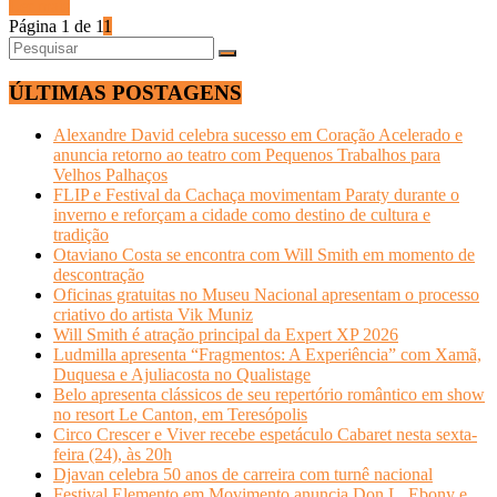
Ler mais
Página 1 de 1
1
ÚLTIMAS POSTAGENS
Alexandre David celebra sucesso em Coração Acelerado e
anuncia retorno ao teatro com Pequenos Trabalhos para
Velhos Palhaços
FLIP e Festival da Cachaça movimentam Paraty durante o
inverno e reforçam a cidade como destino de cultura e
tradição
Otaviano Costa se encontra com Will Smith em momento de
descontração
Oficinas gratuitas no Museu Nacional apresentam o processo
criativo do artista Vik Muniz
Will Smith é atração principal da Expert XP 2026
Ludmilla apresenta “Fragmentos: A Experiência” com Xamã,
Duquesa e Ajuliacosta no Qualistage
Belo apresenta clássicos de seu repertório romântico em show
no resort Le Canton, em Teresópolis
Circo Crescer e Viver recebe espetáculo Cabaret nesta sexta-
feira (24), às 20h
Djavan celebra 50 anos de carreira com turnê nacional
Festival Elemento em Movimento anuncia Don L, Ebony e