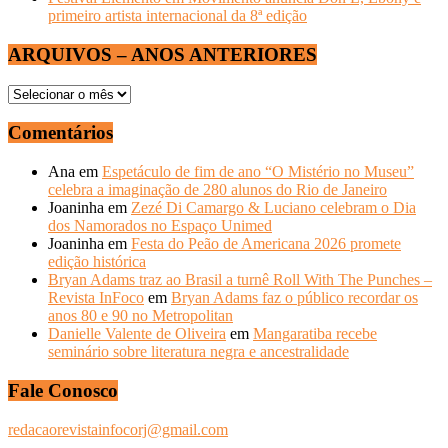
primeiro artista internacional da 8ª edição
ARQUIVOS – ANOS ANTERIORES
ARQUIVOS
–
ANOS
Comentários
ANTERIORES
Ana
em
Espetáculo de fim de ano “O Mistério no Museu”
celebra a imaginação de 280 alunos do Rio de Janeiro
Joaninha
em
Zezé Di Camargo & Luciano celebram o Dia
dos Namorados no Espaço Unimed
Joaninha
em
Festa do Peão de Americana 2026 promete
edição histórica
Bryan Adams traz ao Brasil a turnê Roll With The Punches –
Revista InFoco
em
Bryan Adams faz o público recordar os
anos 80 e 90 no Metropolitan
Danielle Valente de Oliveira
em
Mangaratiba recebe
seminário sobre literatura negra e ancestralidade
Fale Conosco
redacaorevistainfocorj@gmail.com