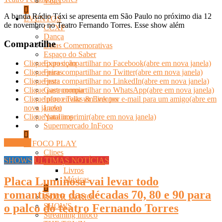
Vôlei
A banda Rádio Táxi se apresenta em São Paulo no próximo dia 12
EVENTOS
de novembro no Teatro Fernando Torres. Esse show além
CCXP
Dança
Compartilhe
Datas Comemorativas
Espaço do Saber
Exposição
Clique para compartilhar no Facebook(abre em nova janela)
Feiras
Clique para compartilhar no Twitter(abre em nova janela)
Festa
Clique para compartilhar no LinkedIn(abre em nova janela)
Gastronomia
Clique para compartilhar no WhatsApp(abre em nova janela)
Infoco Talks & Eventos
Clique para enviar um link por e-mail para um amigo(abre em
Lazer
nova janela)
Natalinos
Clique para imprimir(abre em nova janela)
Supermercado InFoco
Ler mais
INFOCO PLAY
Clipes
SHOWS
ÚLTIMAS NOTÍCIAS
LANÇAMENTOS
Livros
Músicas
Placa Luminosa vai levar todo
romantismo das décadas 70, 80 e 90 para
ROCK IN RIO
SHOWS
o palco do teatro Fernando Torres
Streaming Infoco