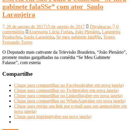
gabinete falaSSe” com ator Saulo
Laranjeira
26 de agosto de 2017
15 de agosto de 2017
Divulgacao
0
comentários
Assessoria Lúcia Furlan
,
João Plenário
,
Laranjeira
Produções
,
Saulo Laranjeira
,
Se meu gabinete fala$$e
,
Teatro
Fernando Torres
O Deputado mais cativante da Televisão Brasileira, “João Plenário”,
promete muitas gargalhadas na comédia “Se Meu Gabinete
Falasse”, com estreia
Compartilhe
Clique para compartilhar no Facebook(abre em nova janela)
Clique para compartilhar no Twitter(abre em nova janela)
Clique para compartilhar no LinkedIn(abre em nova janela)
Clique para compartilhar no WhatsApp(abre em nova janela)
Clique para enviar um link por e-mail para um amigo(abre em
nova janela)
Clique para imprimir(abre em nova janela)