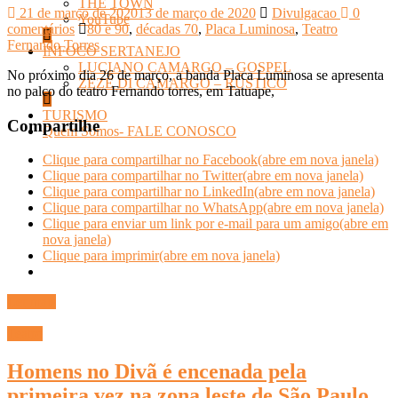
THE TOWN
21 de março de 2020
13 de março de 2020
Divulgacao
0
YouTube
comentários
80 e 90
,
décadas 70
,
Placa Luminosa
,
Teatro
Fernando Torres
INFOCO SERTANEJO
LUCIANO CAMARGO – GOSPEL
No próximo dia 26 de março, a banda Placa Luminosa se apresenta
ZEZÉ DI CAMARGO – RÚSTICO
no palco do teatro Fernando torres, em Tatuape,
TURISMO
Compartilhe
Quem Somos- FALE CONOSCO
Clique para compartilhar no Facebook(abre em nova janela)
Clique para compartilhar no Twitter(abre em nova janela)
Clique para compartilhar no LinkedIn(abre em nova janela)
Clique para compartilhar no WhatsApp(abre em nova janela)
Clique para enviar um link por e-mail para um amigo(abre em
nova janela)
Clique para imprimir(abre em nova janela)
Ler mais
Teatro
Homens no Divã é encenada pela
primeira vez na zona leste de São Paulo