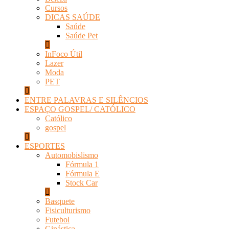
Cursos
DICAS SAÚDE
Saúde
Saúde Pet
InFoco Útil
Lazer
Moda
PET
ENTRE PALAVRAS E SILÊNCIOS
ESPAÇO GOSPEL/ CATÓLICO
Católico
gospel
ESPORTES
Automobislismo
Fórmula 1
Fórmula E
Stock Car
Basquete
Fisiculturismo
Futebol
Ginástica