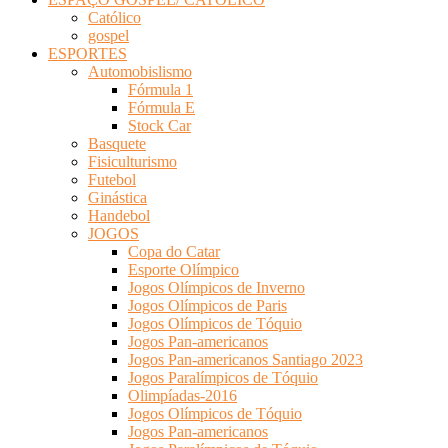
Católico
gospel
ESPORTES
Automobislismo
Fórmula 1
Fórmula E
Stock Car
Basquete
Fisiculturismo
Futebol
Ginástica
Handebol
JOGOS
Copa do Catar
Esporte Olímpico
Jogos Olímpicos de Inverno
Jogos Olímpicos de Paris
Jogos Olímpicos de Tóquio
Jogos Pan-americanos
Jogos Pan-americanos Santiago 2023
Jogos Paralímpicos de Tóquio
Olimpíadas-2016
Jogos Olímpicos de Tóquio
Jogos Pan-americanos