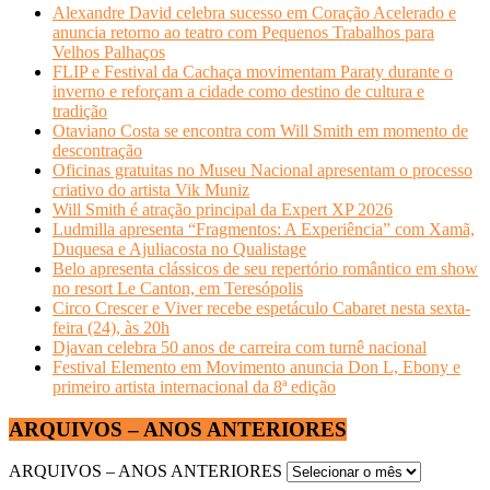
Alexandre David celebra sucesso em Coração Acelerado e
anuncia retorno ao teatro com Pequenos Trabalhos para
Velhos Palhaços
FLIP e Festival da Cachaça movimentam Paraty durante o
inverno e reforçam a cidade como destino de cultura e
tradição
Otaviano Costa se encontra com Will Smith em momento de
descontração
Oficinas gratuitas no Museu Nacional apresentam o processo
criativo do artista Vik Muniz
Will Smith é atração principal da Expert XP 2026
Ludmilla apresenta “Fragmentos: A Experiência” com Xamã,
Duquesa e Ajuliacosta no Qualistage
Belo apresenta clássicos de seu repertório romântico em show
no resort Le Canton, em Teresópolis
Circo Crescer e Viver recebe espetáculo Cabaret nesta sexta-
feira (24), às 20h
Djavan celebra 50 anos de carreira com turnê nacional
Festival Elemento em Movimento anuncia Don L, Ebony e
primeiro artista internacional da 8ª edição
ARQUIVOS – ANOS ANTERIORES
ARQUIVOS – ANOS ANTERIORES