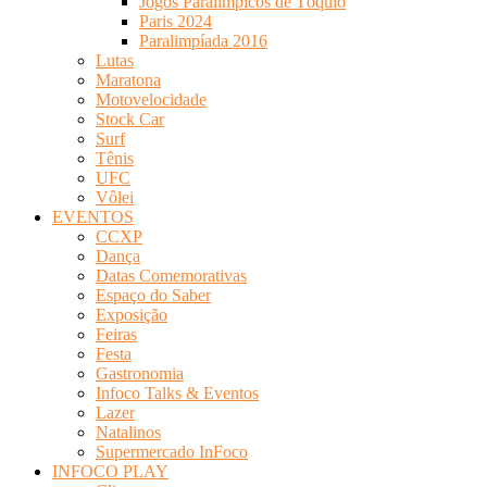
Jogos Paralímpicos de Tóquio
Paris 2024
Paralimpíada 2016
Lutas
Maratona
Motovelocidade
Stock Car
Surf
Tênis
UFC
Vôlei
EVENTOS
CCXP
Dança
Datas Comemorativas
Espaço do Saber
Exposição
Feiras
Festa
Gastronomia
Infoco Talks & Eventos
Lazer
Natalinos
Supermercado InFoco
INFOCO PLAY