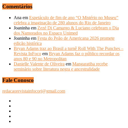
Comentários
Ana
em
Espetáculo de fim de ano “O Mistério no Museu”
celebra a imaginação de 280 alunos do Rio de Janeiro
Joaninha
em
Zezé Di Camargo & Luciano celebram o Dia
dos Namorados no Espaço Unimed
Joaninha
em
Festa do Peão de Americana 2026 promete
edição histórica
Bryan Adams traz ao Brasil a turnê Roll With The Punches –
Revista InFoco
em
Bryan Adams faz o público recordar os
anos 80 e 90 no Metropolitan
Danielle Valente de Oliveira
em
Mangaratiba recebe
seminário sobre literatura negra e ancestralidade
Fale Conosco
redacaorevistainfocorj@gmail.com