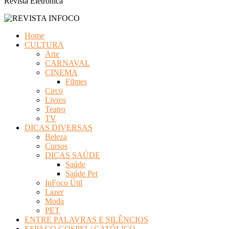
Revista Eletrônica
Home
CULTURA
Arte
CARNAVAL
CINEMA
Filmes
Circo
Livros
Teatro
TV
DICAS DIVERSAS
Beleza
Cursos
DICAS SAÚDE
Saúde
Saúde Pet
InFoco Útil
Lazer
Moda
PET
ENTRE PALAVRAS E SILÊNCIOS
ESPAÇO GOSPEL/ CATÓLICO