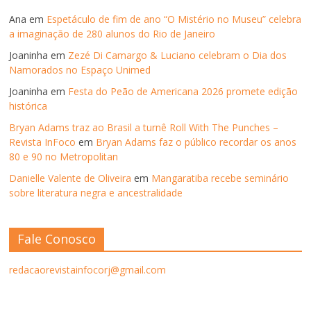
Ana
em
Espetáculo de fim de ano “O Mistério no Museu” celebra
a imaginação de 280 alunos do Rio de Janeiro
Joaninha
em
Zezé Di Camargo & Luciano celebram o Dia dos
Namorados no Espaço Unimed
Joaninha
em
Festa do Peão de Americana 2026 promete edição
histórica
Bryan Adams traz ao Brasil a turnê Roll With The Punches –
Revista InFoco
em
Bryan Adams faz o público recordar os anos
80 e 90 no Metropolitan
Danielle Valente de Oliveira
em
Mangaratiba recebe seminário
sobre literatura negra e ancestralidade
Fale Conosco
redacaorevistainfocorj@gmail.com