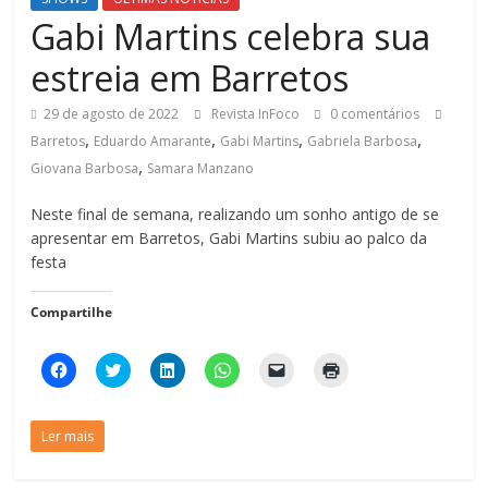
Gabi Martins celebra sua
estreia em Barretos
29 de agosto de 2022
Revista InFoco
0 comentários
,
,
,
,
Barretos
Eduardo Amarante
Gabi Martins
Gabriela Barbosa
,
Giovana Barbosa
Samara Manzano
Neste final de semana, realizando um sonho antigo de se
apresentar em Barretos, Gabi Martins subiu ao palco da
festa
Compartilhe
C
C
C
C
C
C
l
l
l
l
l
l
i
i
i
i
i
i
q
q
q
q
q
q
u
u
u
u
u
u
Ler mais
e
e
e
e
e
e
p
p
p
p
p
p
a
a
a
a
a
a
r
r
r
r
r
r