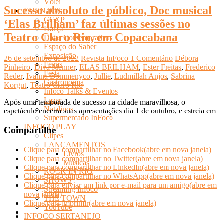
Vôlei
Sucesso absoluto de público, Doc musical
EVENTOS
CCXP
‘Elas Brilham’ faz últimas sessões no
Dança
Teatro Claro Rio, em Copacabana
Datas Comemorativas
Espaço do Saber
Exposição
26 de setembro de 2022
Revista InFoco
1 Comentário
Débora
Feiras
Pinheiro
,
Diva Menner
,
ELAS BRILHAM
,
Ester Freitas
,
Frederico
Festa
Reder
,
Ivanna Dommenyco
,
Jullie
,
Ludmillah Anjos
,
Sabrina
Gastronomia
Korgut
,
Teatro Claro Rio
Infoco Talks & Eventos
Lazer
Após uma temporada de sucesso na cidade maravilhosa, o
Natalinos
espetáculo encerra suas apresentações dia 1 de outubro, e estreia em
Supermercado InFoco
INFOCO PLAY
Compartilhe
Clipes
LANÇAMENTOS
Clique para compartilhar no Facebook(abre em nova janela)
Livros
Clique para compartilhar no Twitter(abre em nova janela)
Músicas
Clique para compartilhar no LinkedIn(abre em nova janela)
ROCK IN RIO
Clique para compartilhar no WhatsApp(abre em nova janela)
SHOWS
Clique para enviar um link por e-mail para um amigo(abre em
Streaming Infoco
nova janela)
THE TOWN
Clique para imprimir(abre em nova janela)
YouTube
INFOCO SERTANEJO