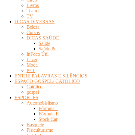
Livros
Teatro
TV
DICAS DIVERSAS
Beleza
Cursos
DICAS SAÚDE
Saúde
Saúde Pet
InFoco Útil
Lazer
Moda
PET
ENTRE PALAVRAS E SILÊNCIOS
ESPAÇO GOSPEL/ CATÓLICO
Católico
gospel
ESPORTES
Automobislismo
Fórmula 1
Fórmula E
Stock Car
Basquete
Fisiculturismo