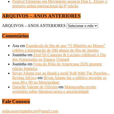
Festival Elemento em Movimento anuncia Don L, Ebony e
primeiro artista internacional da 8ª edição
ARQUIVOS – ANOS ANTERIORES
ARQUIVOS – ANOS ANTERIORES
Comentários
Ana
em
Espetáculo de fim de ano “O Mistério no Museu”
celebra a imaginação de 280 alunos do Rio de Janeiro
Joaninha
em
Zezé Di Camargo & Luciano celebram o Dia
dos Namorados no Espaço Unimed
Joaninha
em
Festa do Peão de Americana 2026 promete
edição histórica
Bryan Adams traz ao Brasil a turnê Roll With The Punches –
Revista InFoco
em
Bryan Adams faz o público recordar os
anos 80 e 90 no Metropolitan
Danielle Valente de Oliveira
em
Mangaratiba recebe
seminário sobre literatura negra e ancestralidade
Fale Conosco
redacaorevistainfocorj@gmail.com