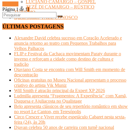
LUCIANO CAMARGO – GOSPEL
Ler mais
ZEZÉ DI CAMARGO – RÚSTICO
Página 1 de 1
1
TURISMO
Quem Somos- FALE CONOSCO
ÚLTIMAS POSTAGENS
Alexandre David celebra sucesso em Coração Acelerado e
anuncia retorno ao teatro com Pequenos Trabalhos para
Velhos Palhaços
FLIP e Festival da Cachaça movimentam Paraty durante o
inverno e reforçam a cidade como destino de cultura e
tradição
Otaviano Costa se encontra com Will Smith em momento de
descontração
Oficinas gratuitas no Museu Nacional apresentam o processo
criativo do artista Vik Muniz
Will Smith é atração principal da Expert XP 2026
Ludmilla apresenta “Fragmentos: A Experiência” com Xamã,
Duquesa e Ajuliacosta no Qualistage
Belo apresenta clássicos de seu repertório romântico em show
no resort Le Canton, em Teresópolis
Circo Crescer e Viver recebe espetáculo Cabaret nesta sexta-
feira (24), às 20h
Djavan celebra 50 anos de carreira com turnê nacional