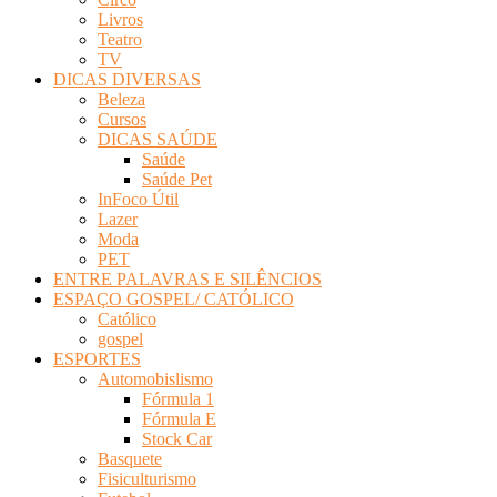
Livros
Teatro
TV
DICAS DIVERSAS
Beleza
Cursos
DICAS SAÚDE
Saúde
Saúde Pet
InFoco Útil
Lazer
Moda
PET
ENTRE PALAVRAS E SILÊNCIOS
ESPAÇO GOSPEL/ CATÓLICO
Católico
gospel
ESPORTES
Automobislismo
Fórmula 1
Fórmula E
Stock Car
Basquete
Fisiculturismo