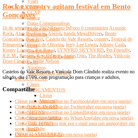
Vôlei
Rock e country agitam festival em Bento
EVENTOS
CCXP
Gonçalves
Dança
Datas Comemorativas
16 de setembro de 2022
Revista InFoco
0 comentários
Acoustic
Espaço do Saber
Rock
,
Alan Prudêncio
,
Aperol
,
banda MegaDrivers
,
Bento
Exposição
Gonçalves
,
Bon Jovi
,
Castelo do Vale Resorts
,
country
,
Festival de
Feiras
Primavera
,
Giovani de Oliveira
,
Jerry Lee Lewis
,
Johnny Cash
,
Festa
Kenny Loggins
,
Kir Royal
,
LYNYRD SKYNYRD
,
Pet Friendly
,
Gastronomia
R.E.M.
,
Rossini
,
Roy Orbison
,
Status Quo
,
The Beatles
,
Vinícola
Infoco Talks & Eventos
Dom Cândido
,
Willie Nelson
Lazer
Natalinos
Castelos do Vale Resorts e Vinícola Dom Cândido realiza evento no
Supermercado InFoco
sábado, dia 17/09, com programação para crianças e adultos,
INFOCO PLAY
Clipes
Compartilhe
LANÇAMENTOS
Livros
Músicas
Clique para compartilhar no Facebook(abre em nova janela)
ROCK IN RIO
Clique para compartilhar no Twitter(abre em nova janela)
SHOWS
Clique para compartilhar no LinkedIn(abre em nova janela)
Streaming Infoco
Clique para compartilhar no WhatsApp(abre em nova janela)
THE TOWN
Clique para enviar um link por e-mail para um amigo(abre em
YouTube
nova janela)
INFOCO SERTANEJO
Clique para imprimir(abre em nova janela)