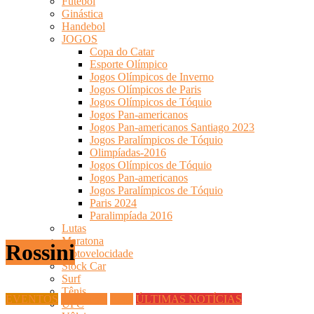
Futebol
Ginástica
Handebol
JOGOS
Copa do Catar
Esporte Olímpico
Jogos Olímpicos de Inverno
Jogos Olímpicos de Paris
Jogos Olímpicos de Tóquio
Jogos Pan-americanos
Jogos Pan-americanos Santiago 2023
Jogos Paralímpicos de Tóquio
Olimpíadas-2016
Jogos Olímpicos de Tóquio
Jogos Pan-americanos
Jogos Paralímpicos de Tóquio
Paris 2024
Paralimpíada 2016
Lutas
Maratona
Rossini
Motovelocidade
Stock Car
Surf
Tênis
EVENTOS
Exposição
Festa
ÚLTIMAS NOTÍCIAS
UFC