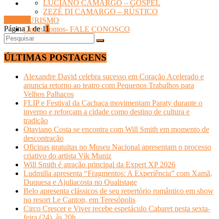
LUCIANO CAMARGO – GOSPEL
ZEZÉ DI CAMARGO – RÚSTICO
Ler mais
TURISMO
Página 1 de 1
1
Quem Somos- FALE CONOSCO
ÚLTIMAS POSTAGENS
Alexandre David celebra sucesso em Coração Acelerado e
anuncia retorno ao teatro com Pequenos Trabalhos para
Velhos Palhaços
FLIP e Festival da Cachaça movimentam Paraty durante o
inverno e reforçam a cidade como destino de cultura e
tradição
Otaviano Costa se encontra com Will Smith em momento de
descontração
Oficinas gratuitas no Museu Nacional apresentam o processo
criativo do artista Vik Muniz
Will Smith é atração principal da Expert XP 2026
Ludmilla apresenta “Fragmentos: A Experiência” com Xamã,
Duquesa e Ajuliacosta no Qualistage
Belo apresenta clássicos de seu repertório romântico em show
no resort Le Canton, em Teresópolis
Circo Crescer e Viver recebe espetáculo Cabaret nesta sexta-
feira (24), às 20h