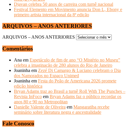
Djavan celebra 50 anos de carreira com turnê nacional
Festival Elemento em Movimento anuncia Don L, Ebony e
primeiro artista internacional da 8ª edição
ARQUIVOS – ANOS ANTERIORES
ARQUIVOS – ANOS ANTERIORES
Comentários
Ana
em
Espetáculo de fim de ano “O Mistério no Museu”
celebra a imaginação de 280 alunos do Rio de Janeiro
Joaninha
em
Zezé Di Camargo & Luciano celebram o Dia
dos Namorados no Espaço Unimed
Joaninha
em
Festa do Peão de Americana 2026 promete
edição histórica
Bryan Adams traz ao Brasil a turnê Roll With The Punches –
Revista InFoco
em
Bryan Adams faz o público recordar os
anos 80 e 90 no Metropolitan
Danielle Valente de Oliveira
em
Mangaratiba recebe
seminário sobre literatura negra e ancestralidade
Fale Conosco